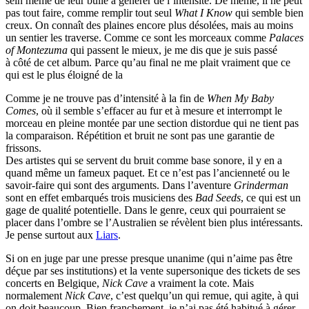
sein même de leur bulle à générer de l’intensité. De même, il ne peut
pas tout faire, comme remplir tout seul
What I Know
qui semble bien
creux. On connaît des plaines encore plus désolées, mais au moins
un sentier les traverse. Comme ce sont les morceaux comme
Palaces
of Montezuma
qui passent le mieux, je me dis que je suis passé
à côté de cet album. Parce qu’au final ne me plait vraiment que ce
qui est le plus éloigné de la
Comme je ne trouve pas d’intensité à la fin de
When My Baby
Comes
, où il semble s’effacer au fur et à mesure et interrompt le
morceau en pleine montée par une section distordue qui ne tient pas
la comparaison. Répétition et bruit ne sont pas une garantie de
frissons.
Des artistes qui se servent du bruit comme base sonore, il y en a
quand même un fameux paquet. Et ce n’est pas l’ancienneté ou le
savoir-faire qui sont des arguments. Dans l’aventure
Grinderman
sont en effet embarqués trois musiciens des
Bad Seeds
, ce qui est un
gage de qualité potentielle. Dans le genre, ceux qui pourraient se
placer dans l’ombre se l’Australien se révèlent bien plus intéressants.
Je pense surtout aux
Liars
.
Si on en juge par une presse presque unanime (qui n’aime pas être
déçue par ses institutions) et la vente supersonique des tickets de ses
concerts en Belgique,
Nick Cave
a vraiment la cote. Mais
normalement
Nick Cave
, c’est quelqu’un qui remue, qui agite, à qui
on doit beaucoup. Bien franchement, je n’ai pas été habitué à gérer