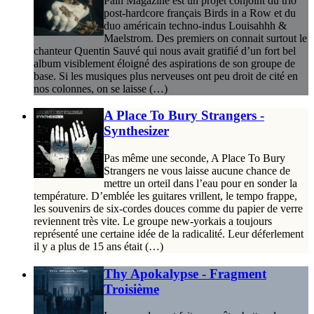
Pain Magazine est un projet conjoint du trio
post-hardcore français Birds in a Row et du
duo américain techno-indus Louisahhh &
Maelstrom. Des premiers on connait surtout le
chanteur Quentin Sauvé qui nous avait gratifié d’un fort bel
album visiblement éloigné des aspirations de son groupe de
base. Si les musiques plus nerveuses ont peu droit de cité en
nos colonnes, on se laisse (…)
A Place To Bury Strangers -
Synthesizer
Pas même une seconde, A Place To Bury
Strangers ne vous laisse aucune chance de
mettre un orteil dans l’eau pour en sonder la
température. D’emblée les guitares vrillent, le tempo frappe,
les souvenirs de six-cordes douces comme du papier de verre
reviennent très vite. Le groupe new-yorkais a toujours
représenté une certaine idée de la radicalité. Leur déferlement
il y a plus de 15 ans était (…)
Thy Apokalypse - Fragment
Troisième