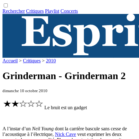
Rechercher
Critiques
Playlist
Concerts
Accueil
>
Critiques
>
2010
Grinderman - Grinderman 2
dimanche 10 octobre 2010
Le bruit est un gadget
A l’instar d’un
Neil Young
dont la carrière bascule sans cesse de
l’acoustique à l’électrique,
Nick Cave
veut exprimer les deux