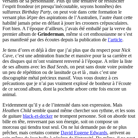
versants de sa personnalité. Plus qu’une tentative de ressusciter
l’esprit frondeur (et presqu’inécoutable, soyons honnêtes) des
sulfureux
Birthday Party
, on peut voir dans cette formation le
versant plus à¢pre des aspirations de l’Australien, l’autre étant cette
habilité jamais prise en défaut à jouer les crooners crépusculaires.
Fort bien. A l’époque d’ailleurs, j’avais été emballé par la verve du
premier album de
Grinderman
, même si cet enthousiasme ne s’est
pas manifesté par des écoutes depuis la publication de
l’article
.
Je tiens d’ores et déjà à dire que j’ai plus que du respect pour
Nick
Cave
, c’est une admiration franche et massive pour la sa carrière et
des disques qui m’ont vraiment renversé à l’époque. A relire la liste
de ses albums avec les
Bad Seeds
, on peut sans doute voire poindre
un peu de répétition ou de lassitude ça et là , mais c’est une
discographie métal précieux massif. Vous vous doutez à ces
précautions que je n’ai pas vraiment explosé de bonheur à l’écoute
de ce second album, dont la pochette arbore cette fois encore un
animal.
Evidemment qu’il y a de l’intensité dans son expression. Mais
Heathen Child
semble quand même chercher son rythme, et les sons
de guitare
black-et-decker
ne trompent personne. Soit on aborde tout
bille en tête, renversant pas son énergie, soit on compose un
morceau qui tiendra tout seul. On ne lui demande pas de ne plus
prêcher, mais certains comme
David Eugene Edwards
, arrivent au