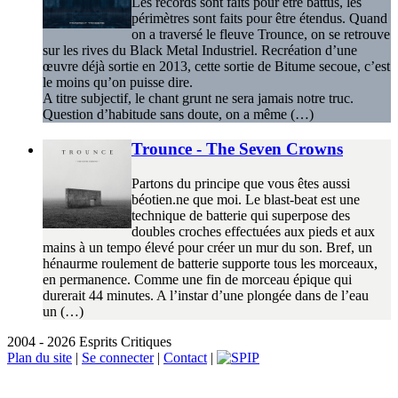
Les records sont faits pour être battus, les
périmètres sont faits pour être étendus. Quand
on a traversé le fleuve Trounce, on se retrouve
sur les rives du Black Metal Industriel. Recréation d’une
œuvre déjà sortie en 2013, cette sortie de Bitume secoue, c’est
le moins qu’on puisse dire.
A titre subjectif, le chant grunt ne sera jamais notre truc.
Question d’habitude sans doute, on a même (…)
Trounce - The Seven Crowns
Partons du principe que vous êtes aussi
béotien.ne que moi. Le blast-beat est une
technique de batterie qui superpose des
doubles croches effectuées aux pieds et aux
mains à un tempo élevé pour créer un mur du son. Bref, un
hénaurme roulement de batterie supporte tous les morceaux,
en permanence. Comme une fin de morceau épique qui
durerait 44 minutes. A l’instar d’une plongée dans de l’eau
un (…)
2004 - 2026 Esprits Critiques
Plan du site
|
Se connecter
|
Contact
|