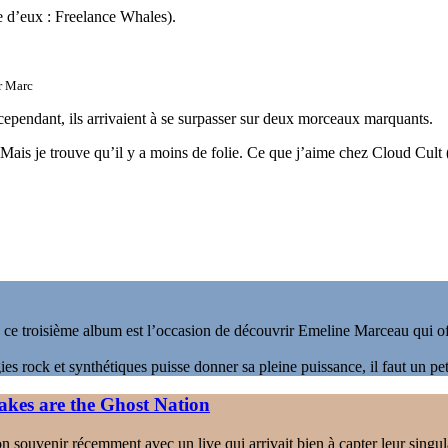
he d’eux : Freelance Whales).
r
Marc
 cependant, ils arrivaient à se surpasser sur deux morceaux marquants.
 Mais je trouve qu’il y a moins de folie. Ce que j’aime chez Cloud Cult (e
, ce troisième album est l’occasion de découvrir Emeline Marceau qui of
ies rock et synthétiques puisse donner sa pleine puissance, il faut un 
kes are the Ghost Nation
n souvenir récemment avec un live qui arrivait bien à capter leur singu