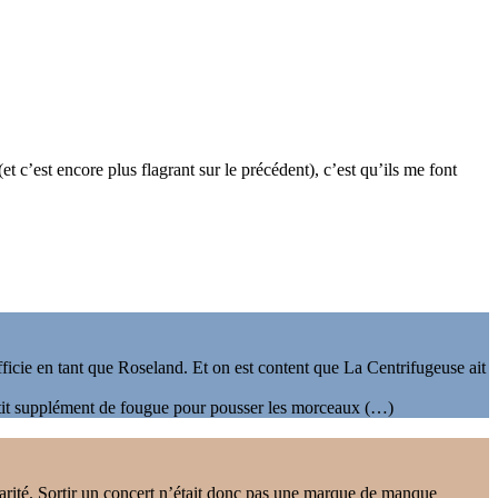
t c’est encore plus flagrant sur le précédent), c’est qu’ils me font
ficie en tant que Roseland. Et on est content que La Centrifugeuse ait
petit supplément de fougue pour pousser les morceaux (…)
larité. Sortir un concert n’était donc pas une marque de manque