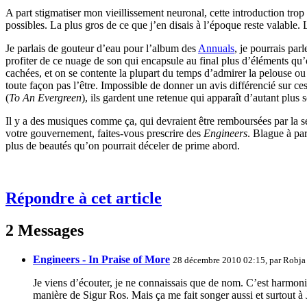
A part stigmatiser mon vieillissement neuronal, cette introduction tr
possibles. La plus gros de ce que j’en disais à l’époque reste valable. 
Je parlais de gouteur d’eau pour l’album des
Annuals
, je pourrais par
profiter de ce nuage de son qui encapsule au final plus d’éléments qu
cachées, et on se contente la plupart du temps d’admirer la pelouse ou 
toute façon pas l’être. Impossible de donner un avis différencié sur 
(
To An Evergreen
), ils gardent une retenue qui apparaît d’autant plu
Il y a des musiques comme ça, qui devraient être remboursées par la séc
votre gouvernement, faites-vous prescrire des
Engineers
. Blague à par
plus de beautés qu’on pourrait déceler de prime abord.
Répondre à cet article
2 Messages
Engineers - In Praise of More
28 décembre 2010 02:15, par
Robja
Je viens d’écouter, je ne connaissais que de nom. C’est harmonie
manière de Sigur Ros. Mais ça me fait songer aussi et surtout à 