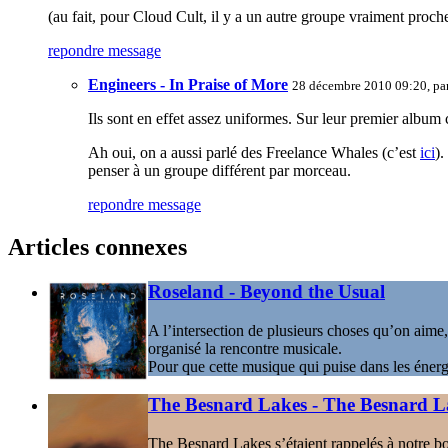
(au fait, pour Cloud Cult, il y a un autre groupe vraiment proc
repondre message
Engineers - In Praise of More
28 décembre 2010 09:20, pa
Ils sont en effet assez uniformes. Sur leur premier album
Ah oui, on a aussi parlé des Freelance Whales (c’est
ici
).
penser à un groupe différent par morceau.
repondre message
Articles connexes
Roseland - Beyond the Usual
A l’intersection de plusieurs choses qu’on aime
organisé la rencontre musicale.
Pour que cette musique qui puise dans les énerg
The Besnard Lakes - The Besnard La
The Besnard Lakes s’étaient rappelés à notre bo