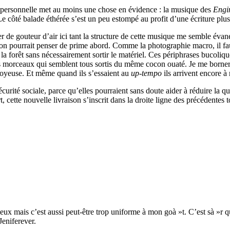
op personnelle met au moins une chose en évidence : la musique des
Engi
Le côté balade éthérée s’est un peu estompé au profit d’une écriture plus
ler de gouteur d’air ici tant la structure de cette musique me semble éva
’on pourrait penser de prime abord. Comme la photographie macro, il fa
la forêt sans nécessairement sortir le matériel. Ces périphrases bucoliqu
ces morceaux qui semblent tous sortis du même cocon ouaté. Je me borne
s soyeuse. Et même quand ils s’essaient au
up-tempo
ils arrivent encore à r
urité sociale, parce qu’elles pourraient sans doute aider à réduire la q
t, cette nouvelle livraison s’inscrit dans la droite ligne des précédentes
ux mais c’est aussi peut-être trop uniforme à mon goà »t. C’est sà »r qu
Jeniferever.