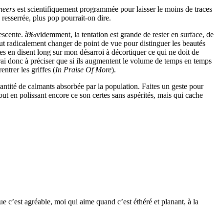
neers
est scientifiquement programmée pour laisser le moins de traces
 resserrée, plus pop pourrait-on dire.
nescente. à‰videmment, la tentation est grande de rester en surface, de
ut radicalement changer de point de vue pour distinguer les beautés
es en disent long sur mon désarroi à décortiquer ce qui ne doit de
rai donc à préciser que si ils augmentent le volume de temps en temps
entrer les griffes (
In Praise Of More
).
uantité de calmants absorbée par la population. Faites un geste pour
 tout en polissant encore ce son certes sans aspérités, mais qui cache
e c’est agréable, moi qui aime quand c’est éthéré et planant, à la