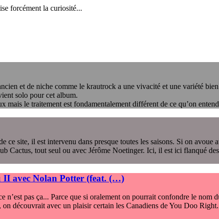
se forcément la curiosité...
ancien et de niche comme le krautrock a une vivacité et une variété bien a
ient solo pour cet album.
ux mais le traitement est fondamentalement différent de ce qu’on entend
ce site, il est intervenu dans presque toutes les saisons. Si on avoue a
 Cactus, tout seul ou avec Jérôme Noetinger. Ici, il est ici flanqué d
II avec Nolan Potter (feat. (…)
ce n’est pas ça... Parce que si oralement on pourrait confondre le nom du
 an, on découvrait avec un plaisir certain les Canadiens de You Doo Right