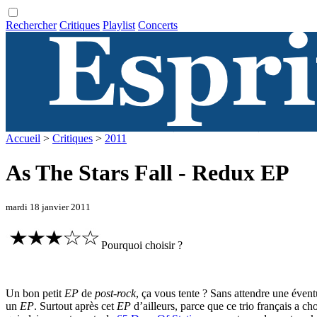
Rechercher
Critiques
Playlist
Concerts
Accueil
>
Critiques
>
2011
As The Stars Fall - Redux EP
mardi 18 janvier 2011
Pourquoi choisir ?
Un bon petit
EP
de
post-rock
, ça vous tente ? Sans attendre une éven
un
EP
. Surtout après cet
EP
d’ailleurs, parce que ce trio français a cho