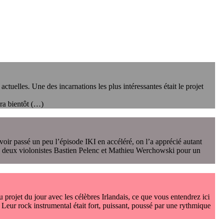
ctuelles. Une des incarnations les plus intéressantes était le projet
ra bientôt (…)
voir passé un peu l’épisode IKI en accéléré, on l’a apprécié autant
es deux violonistes Bastien Pelenc et Mathieu Werchowski pour un
 projet du jour avec les célèbres Irlandais, ce que vous entendrez ici
. Leur rock instrumental était fort, puissant, poussé par une rythmique