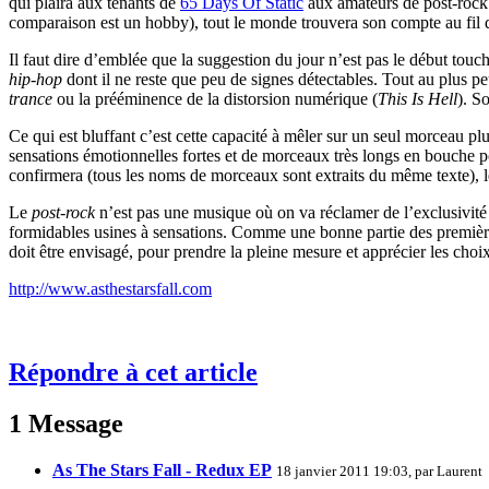
qui plaira aux tenants de
65 Days Of Static
aux amateurs de post-rock 
comparaison est un hobby), tout le monde trouvera son compte au fil des
Il faut dire d’emblée que la suggestion du jour n’est pas le début tou
hip-hop
dont il ne reste que peu de signes détectables. Tout au plus pe
trance
ou la prééminence de la distorsion numérique (
This Is Hell
). S
Ce qui est bluffant c’est cette capacité à mêler sur un seul morceau pl
sensations émotionnelles fortes et de morceaux très longs en bouche po
confirmera (tous les noms de morceaux sont extraits du même texte), le
Le
post-rock
n’est pas une musique où on va réclamer de l’exclusivité m
formidables usines à sensations. Comme une bonne partie des premières
doit être envisagé, pour prendre la pleine mesure et apprécier les cho
http://www.asthestarsfall.com
Répondre à cet article
1 Message
As The Stars Fall - Redux EP
18 janvier 2011 19:03, par
Laurent