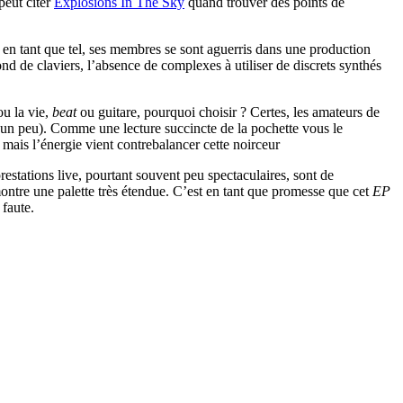
peut citer
Explosions In The Sky
quand trouver des points de
e en tant que tel, ses membres se sont aguerris dans une production
ond de claviers, l’absence de complexes à utiliser de discrets synthés
ou la vie,
beat
ou guitare, pourquoi choisir ? Certes, les amateurs de
 (un peu). Comme une lecture succincte de la pochette vous le
mais l’énergie vient contrebalancer cette noirceur
estations live, pourtant souvent peu spectaculaires, sont de
tre une palette très étendue. C’est en tant que promesse que cet
EP
 faute.