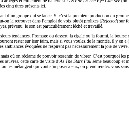
à arpèges et roulement de batterie sur
As Far As The Eye Can See
(on 
 cinq titres présents ici.
chant d’un groupe qui se lance. Si c’est la première production du group
ut-on la retrouver dans l’emploi de voix plutôt prolixes (
Rejected
) sur f
oyez prévenu, le son est particulièrement léché et travaillé.
usieurs tendances. Fromage ou dessert, la cigale ou la fourmi, la bourse 
urront rester sur leur faim, mais si vous voulez de la montée, il y en a
s ambiances évoquées ne respirent pas nécessairement la joie de vivre, 
ais où on réclame de pouvoir ressentir, de vibrer. C’est pourquoi les pr
 œuvres, cette carte de visite d’
As The Stars Fall
sème beaucoup et mon
ix ou les mélangent qui vont s’imposer à eux, on prend rendez-vous sans