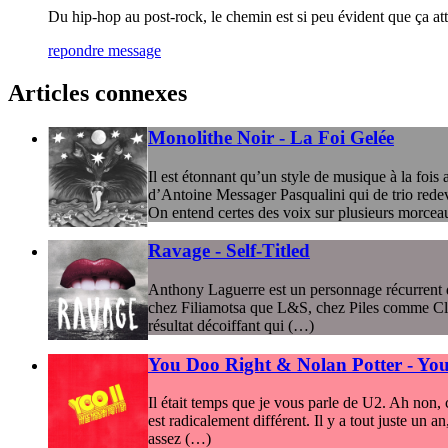
Du hip-hop au post-rock, le chemin est si peu évident que ça atti
repondre message
Articles connexes
Monolithe Noir - La Foi Gelée
Il est étonnant qu’un style de musique à la fois 
d’Antoine Messager Pasqualini qui de trio redev
On entend certes des voix sur plusieurs morcea
Ravage - Self-Titled
Anthony Laguerre est un personnage récurrent de 
chez Filiamotsa que L&S, chez Piles comme Club
résultat décoiffant qui (…)
You Doo Right & Nolan Potter - You 
Il était temps que je vous parle de U2. Ah non, 
est radicalement différent. Il y a tout juste un
assez (…)