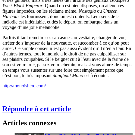
et des guitares, mais à des lieues de l’aridité des géniaux
Godspeed
You ! Black Emperor
. Quand on est bien disposés, on attend ces
figures imposées, on les réclame même.
Nostagia
ou
Unseen
Harbour
les fournissent, donc on est contents. Leur sens de la
mélodie est indéniable, et dès le départ, on embarque dans un
voyage d’une jolie mélancolie.
Parfois il faut remettre ses sarcasmes au vestiaire, changer de vue,
arrêter de s’imposer de la nouveauté, et succomber à ce qu’on peut
aimer. Ce simple conseil n’est pas aussi évident qu’il n’en a l’air. En
d’autres termes, tout le monde a le droit de ne pas culpabiliser sur
ses plaisirs coupables. Si le beignet cuit à l’eau avec de la farine de
son est votre truc, passez votre chemin, mais si vous aimez de temps
en temps vous sustenter sur une foire tout simplement parce que
c’est bon, le très imposant
daughnut
Mono
est à écouter.
http://monoishere.com/
Répondre à cet article
Articles connexes