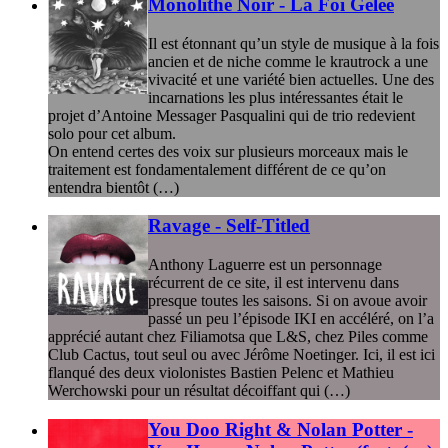
Monolithe Noir - La Foi Gelée
Il est étonnant qu’un style de musique à la fois
ancien et de niche comme le krautrock a une
vivacité et une variété bien actuelles. Une des
incarnations les plus intéressantes était le
projet d’Antoine Messager Pasqualini qui de trio redevient
solo pour cet album.
On entend certes des voix sur plusieurs morceaux mais le
traitement est fondamentalement différent de ce qu’on
entendra bientôt (…)
Ravage - Self-Titled
Anthony Laguerre est un personnage
récurrent de ce site, il est intervenu dans
presque toutes les saisons. Si on avoue avoir
passé un peu l’épisode IKI en accéléré, on l’a
apprécié autant chez Filiamotsa que L&S, chez Piles comme
Club Cactus, tout seul ou avec Jérôme Noetinger. Ici, il est ici
flanqué des deux violonistes Bastien Pelenc et Mathieu
Werchowski pour un résultat décoiffant qui (…)
You Doo Right & Nolan Potter -