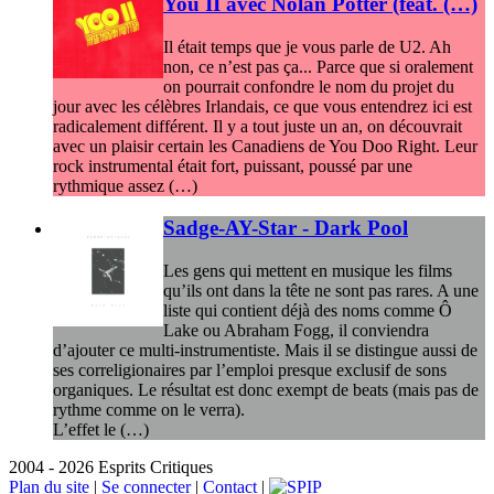
You II avec Nolan Potter (feat. (…)
Il était temps que je vous parle de U2. Ah
non, ce n’est pas ça... Parce que si oralement
on pourrait confondre le nom du projet du
jour avec les célèbres Irlandais, ce que vous entendrez ici est
radicalement différent. Il y a tout juste un an, on découvrait
avec un plaisir certain les Canadiens de You Doo Right. Leur
rock instrumental était fort, puissant, poussé par une
rythmique assez (…)
Sadge-AY-Star - Dark Pool
Les gens qui mettent en musique les films
qu’ils ont dans la tête ne sont pas rares. A une
liste qui contient déjà des noms comme Ô
Lake ou Abraham Fogg, il conviendra
d’ajouter ce multi-instrumentiste. Mais il se distingue aussi de
ses correligionaires par l’emploi presque exclusif de sons
organiques. Le résultat est donc exempt de beats (mais pas de
rythme comme on le verra).
L’effet le (…)
2004 - 2026 Esprits Critiques
Plan du site
|
Se connecter
|
Contact
|