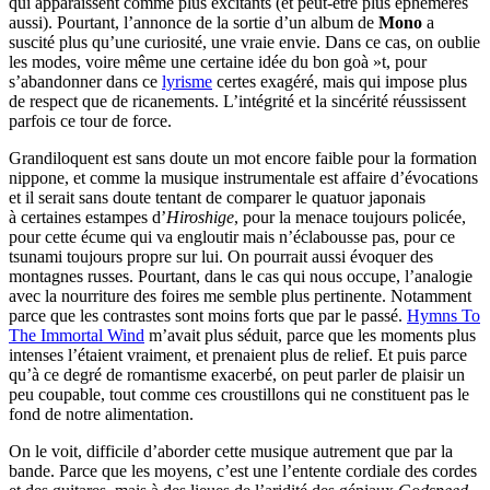
qui apparaissent comme plus excitants (et peut-être plus éphémères
aussi). Pourtant, l’annonce de la sortie d’un album de
Mono
a
suscité plus qu’une curiosité, une vraie envie. Dans ce cas, on oublie
les modes, voire même une certaine idée du bon goà »t, pour
s’abandonner dans ce
lyrisme
certes exagéré, mais qui impose plus
de respect que de ricanements. L’intégrité et la sincérité réussissent
parfois ce tour de force.
Grandiloquent est sans doute un mot encore faible pour la formation
nippone, et comme la musique instrumentale est affaire d’évocations
et il serait sans doute tentant de comparer le quatuor japonais
à certaines estampes d’
Hiroshige
, pour la menace toujours policée,
pour cette écume qui va engloutir mais n’éclabousse pas, pour ce
tsunami toujours propre sur lui. On pourrait aussi évoquer des
montagnes russes. Pourtant, dans le cas qui nous occupe, l’analogie
avec la nourriture des foires me semble plus pertinente. Notamment
parce que les contrastes sont moins forts que par le passé.
Hymns To
The Immortal Wind
m’avait plus séduit, parce que les moments plus
intenses l’étaient vraiment, et prenaient plus de relief. Et puis parce
qu’à ce degré de romantisme exacerbé, on peut parler de plaisir un
peu coupable, tout comme ces croustillons qui ne constituent pas le
fond de notre alimentation.
On le voit, difficile d’aborder cette musique autrement que par la
bande. Parce que les moyens, c’est une l’entente cordiale des cordes