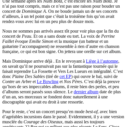
Une semaine après les
Nuits Bota
, c’est encore les
Nuits Bota
. Je
n’ai pas tout compris, mais ce n’est pas une raison pour bouder un
concert de
Dominique A
. On ne boude jamais un de ses concerts
d’ailleurs, à un tel point que c’était la troisième fois qu’on avait
rendez-vous avec lui en un peu plus de douze mois.
Nous ne sommes pas arrivés assez tôt pour voir plus que la fin du
concert de
Peau
. Et on a sans doute eu tort. La voix de
Perrine
Faillet
évoque
Emilie Simon
et la musique (un batteur et un
guitariste l’accompagnent) ne ressemble à rien d’autre en chanson
française, ce qui est bon signe. On jettera une oreille sur cet album.
Mais Dominique arrive déjà . En le revoyant à
Liège à l’automne
,
on savait qu’il ne poursuivait pas sur la fantastique tournée qui le
faisait reprendre La Fossette et Vers Les Lueurs en intégralité. C’est
donc
Plaine Des Sables
(tiré de
cet EP
) qui ouvre le bal, suivi de
Contre un Arbre
et
Le Bowling
et
Nos Pères
. C’est déjà la preuve
qu’hors de ses impeccables albums, il reste bien des perles, et peu
d’albums seront passés sous silence. Le
dernier album
date de plus
d’un an, ses morceaux se fondent donc naturellement à une
discographie qui avait eu droit à une ressortie.
Pour le reste, c’est un concert presqu’en mode
best-of
, avec bien
d’agréables incursions dans le passé. Evidemment, il y a une version
musclée du
Courage des Oiseaux
, mais aussi les toujours
appétissants
22 Bar
qui se mêlent aux plus récents
Le Sens
,
Close