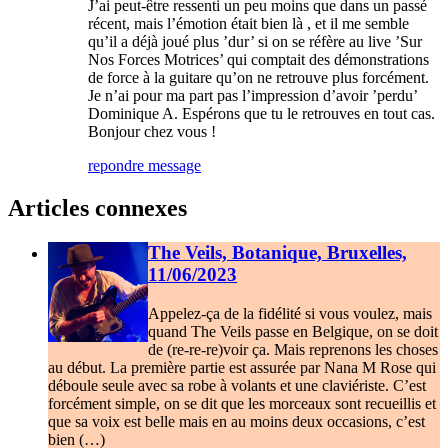
J’ai peut-être ressenti un peu moins que dans un passé
récent, mais l’émotion était bien là , et il me semble
qu’il a déjà joué plus ’dur’ si on se réfère au live ’Sur
Nos Forces Motrices’ qui comptait des démonstrations
de force à la guitare qu’on ne retrouve plus forcément.
Je n’ai pour ma part pas l’impression d’avoir ’perdu’
Dominique A. Espérons que tu le retrouves en tout cas.
Bonjour chez vous !
repondre message
Articles connexes
The Veils, Botanique, Bruxelles,
11/06/2023
Appelez-ça de la fidélité si vous voulez, mais
quand The Veils passe en Belgique, on se doit
de (re-re-re)voir ça. Mais reprenons les choses
au début. La première partie est assurée par Nana M Rose qui
déboule seule avec sa robe à volants et une claviériste. C’est
forcément simple, on se dit que les morceaux sont recueillis et
que sa voix est belle mais en au moins deux occasions, c’est
bien (…)