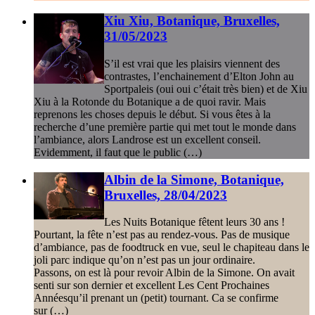
Xiu Xiu, Botanique, Bruxelles,
31/05/2023
S’il est vrai que les plaisirs viennent des
contrastes, l’enchainement d’Elton John au
Sportpaleis (oui oui c’était très bien) et de Xiu
Xiu à la Rotonde du Botanique a de quoi ravir. Mais
reprenons les choses depuis le début. Si vous êtes à la
recherche d’une première partie qui met tout le monde dans
l’ambiance, alors Landrose est un excellent conseil.
Evidemment, il faut que le public (…)
Albin de la Simone, Botanique,
Bruxelles, 28/04/2023
Les Nuits Botanique fêtent leurs 30 ans !
Pourtant, la fête n’est pas au rendez-vous. Pas de musique
d’ambiance, pas de foodtruck en vue, seul le chapiteau dans le
joli parc indique qu’on n’est pas un jour ordinaire.
Passons, on est là pour revoir Albin de la Simone. On avait
senti sur son dernier et excellent Les Cent Prochaines
Annéesqu’il prenant un (petit) tournant. Ca se confirme
sur (…)