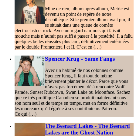
Mine de rien, album après album, Metric est
devenu un point de repère de notre
discothèque. Si le premier album avait plu, il
se situait dans une queue de comète
electroclash et rock. Avec un regard narquois qui faisait
mouche mais n’aurait pas suffi à passer à la postérité. Il a fallu
quelques belles réussites plus tard, définitivement entérinées
par le double Fromentera I et II. C’est en (…)
Spencer Krug - Same Fangs
Avec un habitué de nos colonnes comme
Spencer Krug, il faut tout de même
brièvement planter le décor. Parce que vous
n’avez pas forcément déjà rencontré Wolf
Parade, Sunset Rubdown, Swan Lake ou Moonface. Sachez
que ce très prolifique Canadien se produit maintenant sous
son nom seul et de temps en temps, met en forme définitive
les morceaux qu’il égrène à ses contributeurs Patreon.
Ce qui (…)
The Besnard Lakes - The Besnard
Lakes are the Ghost Nation