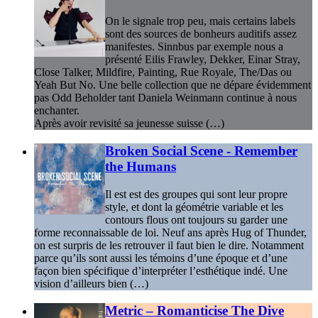
On le signale trop peu, mais certains labels
sont des sources de bonheurs auditifs assez
manifestes. Sinnbus par exemple nous a
présenté Eilis Frawley, Dekker, Einar Stray,
Close Talker, Mildfire, Painting, Rue Royale, The/Das ou
Yeah But No. Une belle collection que ne dépare évidemment
pas Odd Beholder tant Daniela Weinmann continue à nous
enchanter.
Après avoir revisité sa jeunesse suisse (…)
Broken Social Scene - Remember
the Humans
Il est est des groupes qui sont leur propre
style, et dont la géométrie variable et les
contours flous ont toujours su garder une
forme reconnaissable de loi. Neuf ans après Hug of Thunder,
on est surpris de les retrouver il faut bien le dire. Notamment
parce qu’ils sont aussi les témoins d’une époque et d’une
façon bien spécifique d’interpréter l’esthétique indé. Une
vision d’ailleurs bien (…)
Metric – Romanticise The Dive