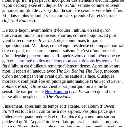
montre qu’il n’a pas peur d’incorporer des éléments électroniques de
façon décomplexée et ludique.
On a Path
semble comme souvent
annoncer un film de
Disney
dont la sorcière serait la vraie héroà¯ne.
Et il laisse plus volontiers ses morceaux prendre l’air et s’ébrouer
(
Infernal Fantasy
).
De toute façon, avant même d’écouter l’album, on sait qu’on
trouvera au moins un morceau énorme, comme toujours. Et puis
vient la secousse de
Riverbed
, déjà connu mais toujours
impressionnant. Mal dosé, ce mélange très dense et compact pourrait
être crispant, mais correctement assaisonné, c’est d’une force et
d’une densité peu communes. Rappelez-vous quand même que ce
garçon a
arrangé un des meilleurs morceaux de tous les temps
. La
fin d’album est d’ailleurs remarquablement dense. Après un ventre
mou, il repart à l’attaque avec
The Sky Behind The Flag
, morceau
qu’on ne voit pas venir avant qu’il ne saute à la face. Quelques
morceaux sont peut-être en pilotage automatique (
The Secret Seven
,
Soldiers Rock
). On se souvient aussi pourquoi on a aimé la
sensibilité narquoise de
Neil Hannon
(
The Passions
) quand il se
laisse aller au spleen sur
The Passions
Finalement, après tant de temps et d’attente, cet album d’
Owen
Pallett
est tout à fait conforme à nos espoirs. Pas plus parce que
l’attente est quand même là et on l’a placé il y a neuf ans sur un
piédestal qu’il n’a pas l’air de vouloir quitter. Pas moins non plus
parce qu’il semble incapable de produire un album médiocre et que