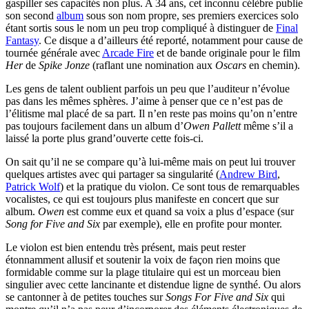
gaspiller ses capacités non plus. A 34 ans, cet inconnu célèbre publie
son second
album
sous son nom propre, ses premiers exercices solo
étant sortis sous le nom un peu trop compliqué à distinguer de
Final
Fantasy
. Ce disque a d’ailleurs été reporté, notamment pour cause de
tournée générale avec
Arcade Fire
et de bande originale pour le film
Her
de
Spike Jonze
(raflant une nomination aux
Oscars
en chemin).
Les gens de talent oublient parfois un peu que l’auditeur n’évolue
pas dans les mêmes sphères. J’aime à penser que ce n’est pas de
l’élitisme mal placé de sa part. Il n’en reste pas moins qu’on n’entre
pas toujours facilement dans un album d’
Owen Pallett
même s’il a
laissé la porte plus grand’ouverte cette fois-ci.
On sait qu’il ne se compare qu’à lui-même mais on peut lui trouver
quelques artistes avec qui partager sa singularité (
Andrew Bird
,
Patrick Wolf
) et la pratique du violon. Ce sont tous de remarquables
vocalistes, ce qui est toujours plus manifeste en concert que sur
album.
Owen
est comme eux et quand sa voix a plus d’espace (sur
Song for Five and Six
par exemple), elle en profite pour monter.
Le violon est bien entendu très présent, mais peut rester
étonnamment allusif et soutenir la voix de façon rien moins que
formidable comme sur la plage titulaire qui est un morceau bien
singulier avec cette lancinante et distendue ligne de synthé. Ou alors
se cantonner à de petites touches sur
Songs For Five and Six
qui