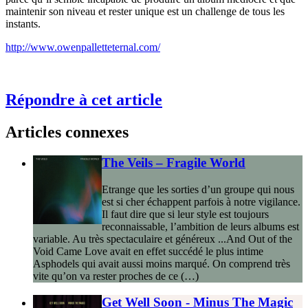
maintenir son niveau et rester unique est un challenge de tous les
instants.
http://www.owenpalletteternal.com/
Répondre à cet article
Articles connexes
The Veils – Fragile World
Etrange que les sorties d’un groupe qui nous
est si cher échappent parfois à notre vigilance.
Il faut dire que si leur style est toujours
reconnaissable, l’ambition de leurs albums est
variable. Au très spectaculaire et généreux ...And Out of the
Void Came Love avait en effet succédé le plus intime
Asphodels qui avait aussi moins marqué. On comprend très
vite qu’on va rester proches de ce (…)
Get Well Soon - Minus The Magic