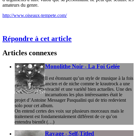
amateurs du genre.
http://www.oiseaux-tempete.com/
Répondre à cet article
Articles connexes
Monolithe Noir - La Foi Gelée
Il est étonnant qu’un style de musique à la fois
ancien et de niche comme le krautrock a une
vivacité et une variété bien actuelles. Une des
incarnations les plus intéressantes était le
projet d’Antoine Messager Pasqualini qui de trio redevient
solo pour cet album.
On entend certes des voix sur plusieurs morceaux mais le
traitement est fondamentalement différent de ce qu’on
entendra bientôt (…)
Ravage - Self-Titled