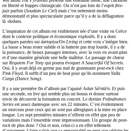
Will Build The Pyramids
présente une entêtante basse, une clarinette
en liberté et frappes chirurgicale. On n’est pas loin de l’esprit
free-
jazz
parfois (
Soudain Le Ciel
) mais c’est nettement moins
démonstratif et plus spectaculaire parce qu’il y a de la déflagration
là -dedans.
L’inspiration de cet album est visiblement née d’une visite en Grèce
dont le contexte politique et économique explosifs. Il y a donc
quelques paroles sur
àœtopiya/On Living
et cette voix s’intègre bien.
La basse a beau rester subtile et la batterie pas trop lourde, il y a de
la puissance, de beaux passages intenses, avec la voix en avant-plan
et d’une manière générale une belle maîtrise. Le passage de chœur
sur
Requiem For Tony
qui pourra évoquer
A Saucerful Of Secrets
.
Oui, il y avait déjà en germe pas mal de grammaire
post-rock
chez
Pink Floyd
. Il suffit d’un peu de beat pour qu’ils nomment
Yalla
Carga (Dance Song)
.
Il y a une première fin d’album par l’apaisé
Aslan Sà¼tà¼
. Et puis
une seconde, en live qui semble plus un bonus et donne surtout
envie de découvrir la formation en concert. Le dernier
Palindromes
Series
est assez dantesque avec ses 22 minutes. C’est évidemment
un morceau pour ceux qui ne sont pas allergiques à la mise en place
longue. Les sept premières minutes n’offrent en effet que peu de
variations mais l’ensemble reste impressionnant. Un groupe de
post-
rock
de plus donc ? Oui et non, celui-ci a en effet tellement
d’arguments à faire valoir que sa personnalité ne peut que séduire les