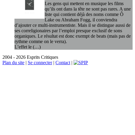
Les gens qui mettent en musique les films
qu’ils ont dans la tête ne sont pas rares. A une
liste qui contient déjà des noms comme Ô
Lake ou Abraham Fogg, il conviendra
d’ajouter ce multi-instrumentiste. Mais il se distingue aussi de
ses correligionaires par l’emploi presque exclusif de sons
organiques. Le résultat est donc exempt de beats (mais pas de
rythme comme on le verra).
L’effet le (…)
2004 - 2026 Esprits Critiques
Plan du site
|
Se connecter
|
Contact
|