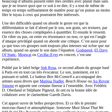
beaucoup d’albums passent entre mes oreilles avec plaisir mais sans
que je ne trouve quoi que ce soit à en dire, il y a tout de même de
temps en temps suffisamment de matière pour qu’on puisse au moins
filer le tuyau à ceux qui pourraient être intéressés.
Une des difficultés quand on aborde le genre est que la
différentiation se fait d’abord par le son, son grain, ses textures, par
essence des choses compliquées à quantifier. Et ensuite le ressenti.
On vibre ou pas, on entre en résonnance ou non, ce qui est l’angle
d’attaque privilégié quand on aborde une critique. C’est aussi pour
ça que tous ces groupes sont toujours plus intenses sur scène que sur
album, quand on ajoute le son dans l’équation.
Godspeed
,
65 Days
Of Static
,
Mogwai
ou
Cecilia::Eyes
en concert, c’est une
expérience.
Publié par le label belge
Sub Rosa
, ce second album du groupe basé
à Paris est en tout cas très évocateur. Le son, justement, est ici
puissant et subtil. Le batteur
Ben McConnell
a accompagné des
artistes aussi divers que
Marissa Nadler
,
Beach House
ou
Au Revoir
Simone
et apporte une certaine finesse à l’ensemble. Avec Frédéric
D. Oberland et Stéphane Pigneul, ils ont eu la bonne idée de
collaborer avec le clarinettiste Gareth Davis.
Cet apport ouvre de belles perspectives. Et ce dès le premier
morceau élancé et atmosphérique.
Someone Must Shout That We