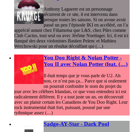
Anthony Laguerre est un personnage
récurrent de ce site, il est intervenu dans
presque toutes les saisons. Si on avoue avoir
passé un peu l’épisode IKI en accéléré, on l’a
apprécié autant chez Filiamotsa que L&S, chez Piles comme
Club Cactus, tout seul ou avec Jérôme Noetinger. Ici, il est ici
flanqué des deux violonistes Bastien Pelenc et Mathieu
Werchowski pour un résultat décoiffant qui (…)
You Doo Right & Nolan Potter -
You II avec Nolan Potter (feat. (…)
Il était temps que je vous parle de U2. Ah
non, ce n’est pas ça... Parce que si oralement
on pourrait confondre le nom du projet du
jour avec les célèbres Irlandais, ce que vous entendrez ici est
radicalement différent. Il y a tout juste un an, on découvrait
avec un plaisir certain les Canadiens de You Doo Right. Leur
rock instrumental était fort, puissant, poussé par une
rythmique assez (…)
Sadge-AY-Star - Dark Pool