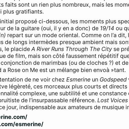
s faits sont un rien plus nombreux, mais les mom
 plus gratifiants.
initial proposé ci-dessous, les moments plus spec
r de la guitare (oui, il y en a donc) de
19/14
ou q
in)
repart sur un mode oriental. Comme on l’a dit, 
us de longs intermèdes presque ambient mais son
, le placide
A River Runs Through The City
se pr
de film, mais son côté faussement répétitif que 
la conjonction de marimbas (ou de cloches ?) et d
a Rose on Me est un mélange bien envoà »tant.
la tentation de ne voir chez
Esmerine
un
Godspeed
tve légèreté, ces morceaux plus courts et directs 
nnalité complexe, une subtilité et une constance 
 bruitiste de l’insurpassable référence.
Lost Voices
à ce jour, indispensable aux amateurs de musique i
rine.com/
s.com/esmerine/