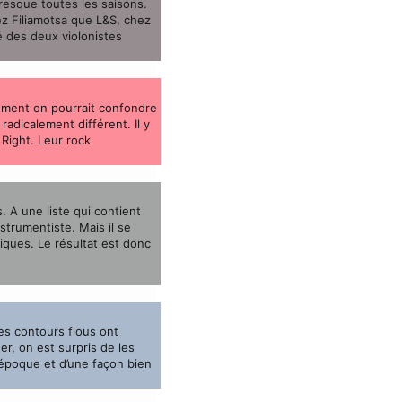
resque toutes les saisons.
hez Filiamotsa que L&S, chez
é des deux violonistes
alement on pourrait confondre
radicalement différent. Il y
 Right. Leur rock
. A une liste qui contient
trumentiste. Mais il se
niques. Le résultat est donc
les contours flous ont
r, on est surpris de les
e époque et d’une façon bien