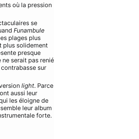
ents où la pression
taculaires se
uand
Funambule
les plages plus
t plus solidement
ésente presque
ne serait pas renié
e contrabasse sur
version
light
. Parce
ont aussi leur
qui les éloigne de
semble leur album
nstrumentale forte.