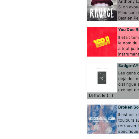
Anthony La
Si on avou
Piles comm
Bastien Pe
You Doo Ri
Il était t
le nom du p
a tout jus
instrument
Sadge-AY-
Les gens q
déjà des n
distingue 
exempt de 
L’effet le (…)
Broken So
Il est est 
toujours s
retrouver 
spécifique 