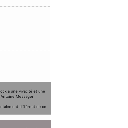
rock a une vivacité et une
 d’Antoine Messager
ntalement différent de ce