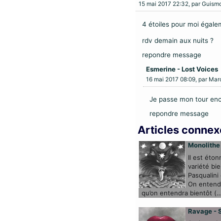
15 mai 2017 22:32, par
Guism
4 étoiles pour moi égale
rdv demain aux nuits ?
repondre message
Esmerine - Lost Voices
16 mai 2017 08:09, par
Mar
Je passe mon tour enco
repondre message
Articles connex
Monolithe 
Il est éto
variété bi
Pasqualini
On entend 
qu’on entendra bientôt (
Ravage - S