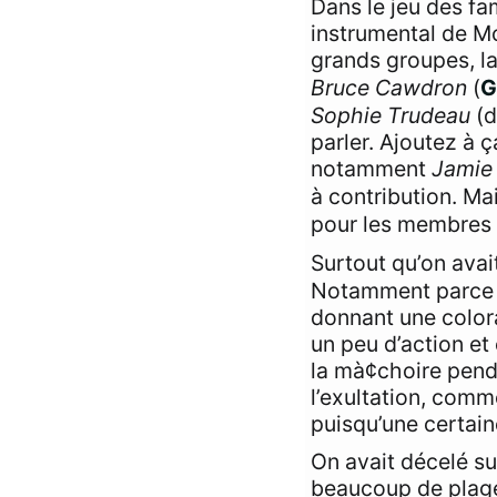
Dans le jeu des fam
instrumental de M
grands groupes, la
Bruce Cawdron
(
G
Sophie Trudeau
(d
parler. Ajoutez à 
notamment
Jamie
à contribution. Ma
pour les membres 
Surtout qu’on avai
Notamment parce qu
donnant une colora
un peu d’action et
la mà¢choire pend 
l’exultation, com
puisqu’une certain
On avait décelé s
beaucoup de plage