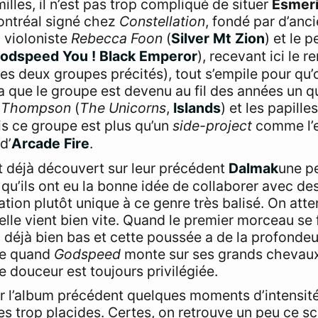
illes, il n’est pas trop compliqué de situer
Esmer
ontréal signé chez
Constellation
, fondé par d’an
 violoniste
Rebecca Foon
(
Silver Mt Zion
) et le 
odspeed You ! Black Emperor
), recevant ici le r
es deux groupes précités), tout s’empile pour qu’o
ça que le groupe est devenu au fil des années un q
 Thompson
(
The Unicorns
,
Islands
) et les papille
is ce groupe est plus qu’un
side-project
comme l’
d’
Arcade Fire
.
t déjà découvert sur leur précédent
Dalmak
une pe
’ils ont eu la bonne idée de collaborer avec des
tion plutôt unique à ce genre très balisé. On at
 elle vient bien vite. Quand le premier morceau se 
déjà bien bas et cette poussée a de la profondeur,
me quand
Godspeed
monte sur ses grands chevaux
e douceur est toujours privilégiée.
ur l’album précédent quelques moments d’intensit
s trop placides. Certes, on retrouve un peu ce s