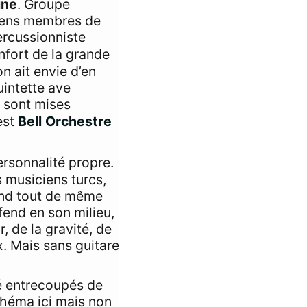
ine
. Groupe
ciens membres de
percussionniste
enfort de la grande
n ait envie d’en
uintette ave
s sont mises
est
Bell Orchestre
rsonnalité propre.
 musiciens turcs,
tend tout de même
fend en son milieu,
 de la gravité, de
. Mais sans guitare
é entrecoupés de
chéma ici mais non