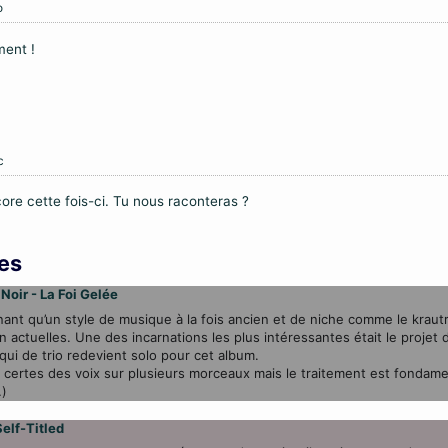
o
ment !
c
re cette fois-ci. Tu nous raconteras ?
es
Noir - La Foi Gelée
nnant qu’un style de musique à la fois ancien et de niche comme le kraut
en actuelles. Une des incarnations les plus intéressantes était le projet
 qui de trio redevient solo pour cet album.
certes des voix sur plusieurs morceaux mais le traitement est fondame
…)
elf-Titled