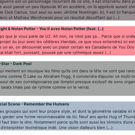
guerre est un personnage récurrent de ce site, il est intervenu dans p
e avoir passé un peu l’épisode IKI en accéléré, on l’a apprécié autant c
e Club Cactus, tout seul ou avec Jérôme Noetinger. Ici, il est ici flanqu
lenc et Mathieu Werchowski pour un résultat décoiffant qui (…)
ght & Nolan Potter - You II avec Nolan Potter (feat. (…)
emps que je vous parle de U2. Ah non, ce n’est pas ça... Parce que si or
rojet du jour avec les célèbres Irlandais, ce que vous entendrez ici est 
te un an, on découvrait avec un plaisir certain les Canadiens de You Doo
al était fort, puissant, poussé par une rythmique assez (…)
Star - Dark Pool
ui mettent en musique les films qu’ils ont dans la tête ne sont pas rares
oms comme Ô Lake ou Abraham Fogg, il conviendra d’ajouter ce multi-ins
aussi de ses correligionaires par l’emploi presque exclusif de sons orga
beats (mais pas de rythme comme on le verra).
cial Scene - Remember the Humans
des groupes qui sont leur propre style, et dont la géométrie variable et 
u garder une forme reconnaissable de loi. Neuf ans après Hug of Thunde
il faut bien le dire. Notamment parce qu’ils sont aussi les témoins d’un
d’interpréter l’esthétique indé. Une vision d’ailleurs bien (…)