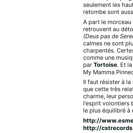
seulement les haut
retombe sont aussi
A part le morceau 
retrouvent au détou
(Deus pas de Sere
calmes ne sont pl
charpentés. Certes
comme une musique 
par
Tortoise
. Et 
My Mamma Pinned 
Il faut résister à 
que cette très rela
charme, leur perso
l’esprit volontiers
le plus équilibré 
http://www.esme
http://cstrecord