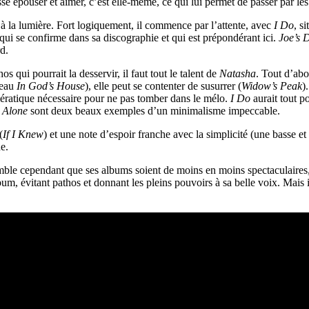
e épouser et aimer, c’est elle-même, ce qui lui permet de passer par les
 à la lumière. Fort logiquement, il commence par l’attente, avec
I Do
, s
qui se confirme dans sa discographie et qui est prépondérant ici.
Joe’s 
d.
 qui pourrait la desservir, il faut tout le talent de
Natasha
. Tout d’abo
beau
In God’s House
), elle peut se contenter de susurrer (
Widow’s Peak
)
hiératique nécessaire pour ne pas tomber dans le mélo.
I Do
aurait tout p
 Alone
sont deux beaux exemples d’un minimalisme impeccable.
(
If I Knew
) et une note d’espoir franche avec la simplicité (une basse et 
e.
emble cependant que ses albums soient de moins en moins spectaculaires
lbum, évitant pathos et donnant les pleins pouvoirs à sa belle voix. Mais 