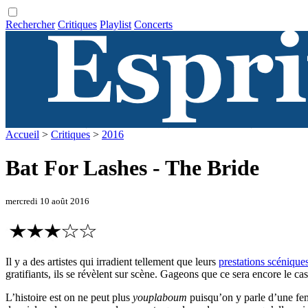
Rechercher
Critiques
Playlist
Concerts
Accueil
>
Critiques
>
2016
Bat For Lashes - The Bride
mercredi 10 août 2016
Il y a des artistes qui irradient tellement que leurs
prestations scénique
gratifiants, ils se révèlent sur scène. Gageons que ce sera encore le c
L’histoire est on ne peut plus
youplaboum
puisqu’on y parle d’une fe