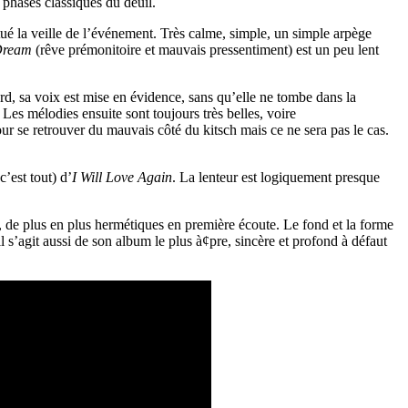
 phases classiques du deuil.
itué la veille de l’événement. Très calme, simple, un simple arpège
Dream
(rêve prémonitoire et mauvais pressentiment) est un peu lent
rd, sa voix est mise en évidence, sans qu’elle ne tombe dans la
. Les mélodies ensuite sont toujours très belles, voire
our se retrouver du mauvais côté du kitsch mais ce ne sera pas le cas.
c’est tout) d’
I Will Love Again
. La lenteur est logiquement presque
, de plus en plus hermétiques en première écoute. Le fond et la forme
il s’agit aussi de son album le plus à¢pre, sincère et profond à défaut