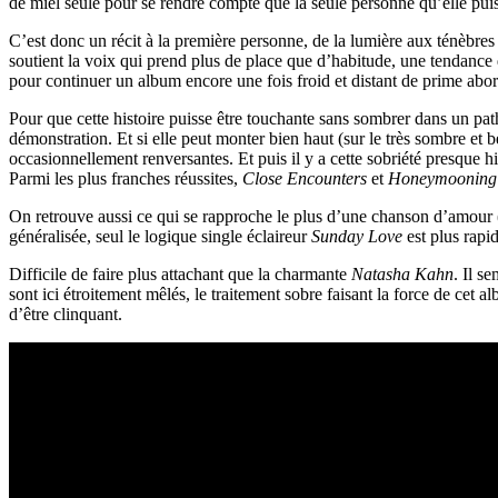
de miel seule pour se rendre compte que la seule personne qu’elle puiss
C’est donc un récit à la première personne, de la lumière aux ténèbres
soutient la voix qui prend plus de place que d’habitude, une tendance 
pour continuer un album encore une fois froid et distant de prime abor
Pour que cette histoire puisse être touchante sans sombrer dans un pathos
démonstration. Et si elle peut monter bien haut (sur le très sombre et 
occasionnellement renversantes. Et puis il y a cette sobriété presque 
Parmi les plus franches réussites,
Close Encounters
et
Honeymooning
On retrouve aussi ce qui se rapproche le plus d’une chanson d’amour 
généralisée, seul le logique single éclaireur
Sunday Love
est plus rapid
Difficile de faire plus attachant que la charmante
Natasha Kahn
. Il s
sont ici étroitement mêlés, le traitement sobre faisant la force de cet a
d’être clinquant.