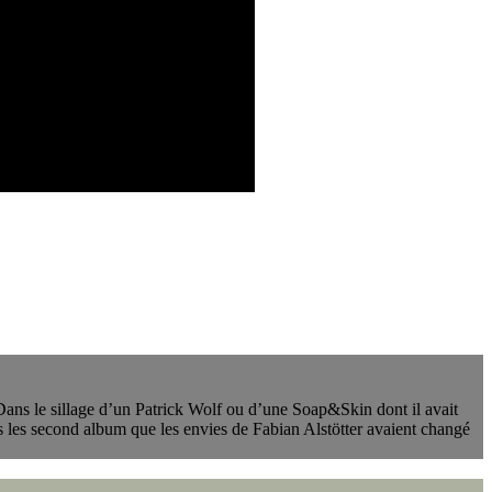
 Dans le sillage d’un Patrick Wolf ou d’une Soap&Skin dont il avait
 dès les second album que les envies de Fabian Alstötter avaient changé