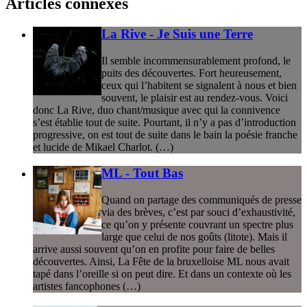
Articles connexes
La Rive - Je Suis une Terre
Il semble incommensurablement profond, le
puits des découvertes. Fort heureusement,
ceux qui l’habitent se signalent à nous et bien
souvent, le plaisir est au rendez-vous. Voici
donc La Rive, duo chant/musique avec qui la connivence
s’est établie tout de suite. Pourtant, il n’y a pas d’introduction
progressive, on est tout de suite dans le bain la poésie franche
et lucide de Mikael Charlot. (…)
ML - Tout Bas
Quand on partage des communiqués de presse
via des brèves, c’est par souci d’exhaustivité,
ce qu’on y présente couvrant un spectre plus
large que celui de nos goûts (litote). Mais il
arrive aussi souvent qu’on en profite pour faire de belles
découvertes. Ainsi, La Fête de la bruxelloise ML nous avait
tapé dans l’oreille si on peut dire. Et dans un contexte où les
artistes fancophones (…)