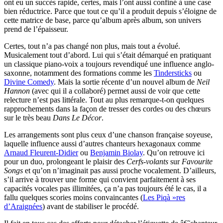
ont eu un succès rapide, certes, mais l’ont aussi confiné à une case
bien réductrice. Parce que tout ce qu’il a produit depuis s’éloigne de
cette matrice de base, parce qu’album après album, son univers
prend de l’épaisseur.
Certes, tout n’a pas changé non plus, mais tout a évolué.
Musicalement tout d’abord. Lui qui s’était démarqué en pratiquant
un classique piano-voix a toujours revendiqué une influence anglo-
saxonne, notamment des formations comme les
Tindersticks
ou
Divine Comedy
. Mais la sortie récente d’un nouvel album de
Neil
Hannon
(avec qui il a collaboré) permet aussi de voir que cette
relecture n’est pas littérale. Tout au plus remarque-t-on quelques
rapprochements dans la façon de tresser des cordes ou des chœurs
sur le très beau
Dans Le Décor
.
Les arrangements sont plus ceux d’une chanson française soyeuse,
laquelle influence aussi d’autres chanteurs hexagonaux comme
Arnaud Fleurent-Didier
ou
Benjamin Biolay
. Qu’on retrouve ici
pour un duo, prolongeant le plaisir des
Cerfs-volants
sur
Favourite
Songs
et qu’on n’imaginait pas aussi proche vocalement. D’ailleurs,
s’il arrive à trouver une forme qui convient parfaitement à ses
capacités vocales pas illimitées, ça n’a pas toujours été le cas, il a
fallu quelques scories moins convaincantes (
Les Piqà »res
d’Araignées
) avant de stabiliser le procédé.