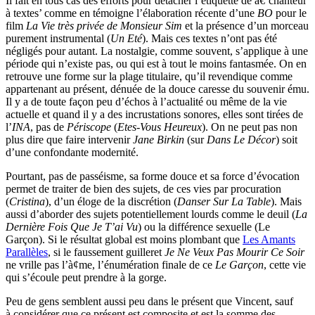
Il fait en tous cas des efforts pour détacher l’étiquette de â€˜chanteur
à textes’ comme en témoigne l’élaboration récente d’une
BO
pour le
film
La Vie très privée de Monsieur Sim
et la présence d’un morceau
purement instrumental (
Un Eté
). Mais ces textes n’ont pas été
négligés pour autant. La nostalgie, comme souvent, s’applique à une
période qui n’existe pas, ou qui est à tout le moins fantasmée. On en
retrouve une forme sur la plage titulaire, qu’il revendique comme
appartenant au présent, dénuée de la douce caresse du souvenir ému.
Il y a de toute façon peu d’échos à l’actualité ou même de la vie
actuelle et quand il y a des incrustations sonores, elles sont tirées de
l’
INA
, pas de
Périscope
(
Etes-Vous Heureux
). On ne peut pas non
plus dire que faire intervenir
Jane Birkin
(sur
Dans Le Décor
) soit
d’une confondante modernité.
Pourtant, pas de passéisme, sa forme douce et sa force d’évocation
permet de traiter de bien des sujets, de ces vies par procuration
(
Cristina
), d’un éloge de la discrétion (
Danser Sur La Table
). Mais
aussi d’aborder des sujets potentiellement lourds comme le deuil (
La
Dernière Fois Que Je T’ai Vu
) ou la différence sexuelle (Le
Garçon). Si le résultat global est moins plombant que
Les Amants
Parallèles
, si le faussement guilleret
Je Ne Veux Pas Mourir Ce Soir
ne vrille pas l’à¢me, l’énumération finale de ce
Le Garçon
, cette vie
qui s’écoule peut prendre à la gorge.
Peu de gens semblent aussi peu dans le présent que Vincent, sauf
à considérer que ce présent est composite et est la somme des