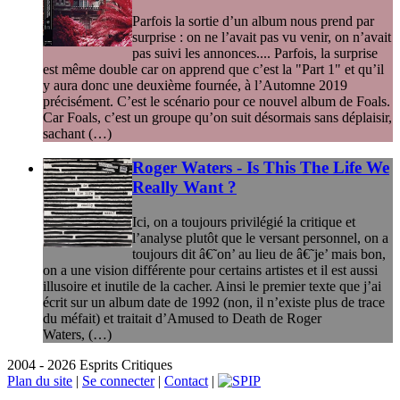
Parfois la sortie d’un album nous prend par
surprise : on ne l’avait pas vu venir, on n’avait
pas suivi les annonces.... Parfois, la surprise
est même double car on apprend que c’est la "Part 1" et qu’il
y aura donc une deuxième fournée, à l’Automne 2019
précisément. C’est le scénario pour ce nouvel album de Foals.
Car Foals, c’est un groupe qu’on suit désormais sans déplaisir,
sachant (…)
Roger Waters - Is This The Life We
Really Want ?
Ici, on a toujours privilégié la critique et
l’analyse plutôt que le versant personnel, on a
toujours dit â€˜on’ au lieu de â€˜je’ mais bon,
on a une vision différente pour certains artistes et il est aussi
illusoire et inutile de la cacher. Ainsi le premier texte que j’ai
écrit sur un album date de 1992 (non, il n’existe plus de trace
du méfait) et traitait d’Amused to Death de Roger
Waters, (…)
2004 - 2026 Esprits Critiques
Plan du site
|
Se connecter
|
Contact
|