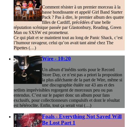
Comment résister à un premier morceau à la
basse bondissante et appelé Girl Band Starter
Pack ? Pas à dire, le premier album des quatre
filles de Cardiff, précédées d’une belle
réputation scénique passée par Glastonbury, Reading, Green
Man ou SXSW est prometteur.
Ce qui plait et se maintient tout au long de Panic Shack, c’est
l’humour ravageur, celui qu’on avait tant aimé chez The
Pipettes (…)
Wire - 10:20
Un album d’inédits sortis pour le Record
Store Day, ce n’est pas a priori la proposition
la plus alléchante de la part de Wire, même si
une discographie étalée sur 43 ans et des
setlists imprévisibles regorgent de morceaux peu ou pas
entendus. C’est sur le papier donc un album pour fans
exclusifs, pour collectionneurs compulsifs et dont le résultat
est hétéroclite. Enfin, tout ça serait vrai (…)
Foals - Everything Not Saved Will
Be Lost Part 1