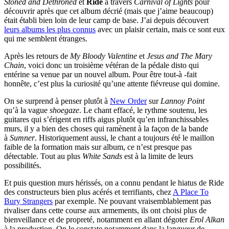
Stoned and Dethroned
et
Ride
à travers
Carnival of Lights
pour
découvrir après que cet album décrié (mais que j’aime beaucoup)
était établi bien loin de leur camp de base. J’ai depuis découvert
leurs albums les plus connus
avec un plaisir certain, mais ce sont eux
qui me semblent étranges.
Après les retours de
My Bloody Valentine
et
Jesus and The Mary
Chain
, voici donc un troisième vétéran de la pédale disto qui
entérine sa venue par un nouvel album. Pour être tout-à -fait
honnête, c’est plus la curiosité qu’une attente fiévreuse qui domine.
On se surprend à penser plutôt à
New Order
sur
Lannoy Point
qu’à la vague
shoegaze
. Le chant effacé, le rythme soutenu, les
guitares qui s’érigent en riffs aigus plutôt qu’en infranchissables
murs, il y a bien des choses qui ramènent à la façon de la bande
à
Sumner
. Historiquement aussi, le chant a toujours été le maillon
faible de la formation mais sur album, ce n’est presque pas
détectable. Tout au plus
White Sands
est à la limite de leurs
possibilités.
Et puis question murs hérissés, on a connu pendant le hiatus de Ride
des constructeurs bien plus acérés et terrifiants, chez
A Place To
Bury Strangers
par exemple. Ne pouvant vraisemblablement pas
rivaliser dans cette course aux armements, ils ont choisi plus de
bienveillance et de propreté, notamment en allant dégoter
Erol Alkan
à la production. On le constate notamment dans la langueur de