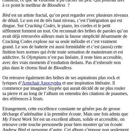
à ce point le meilleur de
Bloodless
?
Bird
est un artiste fractal, qu’on peut regarder avec plusieurs niveaux
de détail. Le son est de très haut niveau, c’est l’intégration qui est
dingue. Sur C
racking Codes
, le piano, les cordes et le petit
sifflement forment un tout. On reconnait des bribes de paroles qu’on
avait déjà retrouvées ailleurs mais la fausse simplicité désarmante de
Cracking Codes explose sur sa seule mélodie et c’est vraiment
grand. Le son de batterie est aussi formidable et c’est (aussi) cette
finition hors normes qui évite toute sensation de mainstream et est
addictive. Si
Olympians
n’est pas linéaire, il reste bien accessible,
avec des vrais moments d’exultation dedans. Pas d’esbroufe non
plus dans le chorus final de
Bloodless
.
On retrouve également des bribes de ses aspirations plus rock et
lyriques d’
Armchair Apocrypha
et une inspiration littéraire. Il
commence par imaginer
Sisyphe
qui aurait décidé de ne plus rouler
sa pierre et au long de l’album on entendra des citations de psaumes,
des références à
Yeats
.
Etrangement, cette excellence constante ne génère pas de grosse
décharge d’adrénaline à la première écoute. Mais une fois admis que
My Finest Work Yet
est un excellent album, solide et accessible, on
retrouve cette touche personnelle pour bien montrer qu’on écoute
Andrew Bird
et personne d’autre. Cet album s’impose non seulement