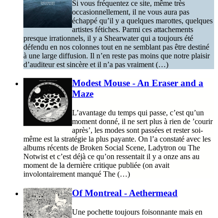
Si vous fréquentez ce site, même très
occasionnellement, il ne vous aura pas
échappé qu’il y a quelques marottes, quelques
artistes fétiches. Parmi ces attachements
presque irrationnels, il y a Shearwater qui a toujours été
défendu en nos colonnes tout en ne semblant pas être destiné
à une large diffusion. Il n’en reste pas moins que notre plaisir
d’auditeur est sincère et il n’a pas vraiment (…)
Modest Mouse - An Eraser and a
Maze
L’avantage du temps qui passe, c’est qu’un
moment donné, il ne sert plus à rien de ’courir
après’, les modes sont passées et rester soi-
même est la stratégie la plus payante. On l’a constaté avec les
albums récents de Broken Social Scene, Ladytron ou The
Notwist et c’est déjà ce qu’on ressentait il y a onze ans au
moment de la dernière critique publiée (on avait
involontairement manqué The (…)
Of Montreal - Aethermead
Une pochette toujours foisonnante mais en