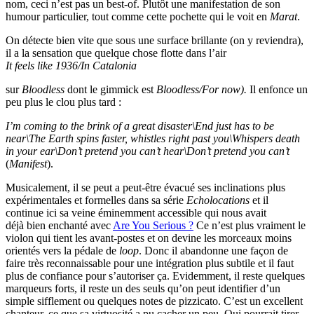
nom, ceci n’est pas un best-of. Plutôt une manifestation de son
humour particulier, tout comme cette pochette qui le voit en
Marat
.
On détecte bien vite que sous une surface brillante (on y reviendra),
il a la sensation que quelque chose flotte dans l’air
It feels like 1936/In Catalonia
sur
Bloodless
dont le gimmick est
Bloodless/For now).
Il enfonce un
peu plus le clou plus tard :
I’m coming to the brink of a great disaster\End just has to be
near\The Earth spins faster, whistles right past you\Whispers death
in your ear\Don’t pretend you can’t hear\Don’t pretend you can’t
(
Manifest
).
Musicalement, il se peut a peut-être évacué ses inclinations plus
expérimentales et formelles dans sa série
Echolocations
et il
continue ici sa veine éminemment accessible qui nous avait
déjà bien enchanté avec
Are You Serious ?
Ce n’est plus vraiment le
violon qui tient les avant-postes et on devine les morceaux moins
orientés vers la pédale de
loop
. Donc il abandonne une façon de
faire très reconnaissable pour une intégration plus subtile et il faut
plus de confiance pour s’autoriser ça. Evidemment, il reste quelques
marqueurs forts, il reste un des seuls qu’on peut identifier d’un
simple sifflement ou quelques notes de pizzicato. C’est un excellent
chanteur, ce que sa virtuosité a pu cacher un peu. Qui pourrait tirer