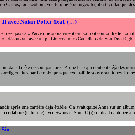
 Cactus, tout seul ou avec Jérôme Noetinger. Ici, il est ici flanqué d
II avec Nolan Potter (feat. (…)
ce n’est pas ça... Parce que si oralement on pourrait confondre le nom du
 an, on découvrait avec un plaisir certain les Canadiens de You Doo Right
s ont dans la tête ne sont pas rares. A une liste qui contient déjà des
s correligionaires par l’emploi presque exclusif de sons organiques. Le
randir après une carrière déjà établie. On avait quitté Anna sur un album
i a collaboré (et tourné) avec Swans et Sunn O))) semblait cantonée à un
 Sin