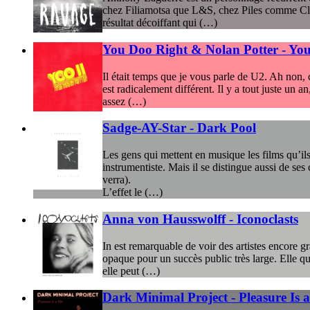
chez Filiamotsa que L&S, chez Piles comme Club
résultat décoiffant qui (…)
You Doo Right & Nolan Potter - You 
Il était temps que je vous parle de U2. Ah non, 
est radicalement différent. Il y a tout juste un
assez (…)
Sadge-AY-Star - Dark Pool
Les gens qui mettent en musique les films qu’il
instrumentiste. Mais il se distingue aussi de se
verra).
L’effet le (…)
Anna von Hausswolff - Iconoclasts
In est remarquable de voir des artistes encore g
opaque pour un succès public très large. Elle qu
elle peut (…)
Dark Minimal Project - Pleasure Is a