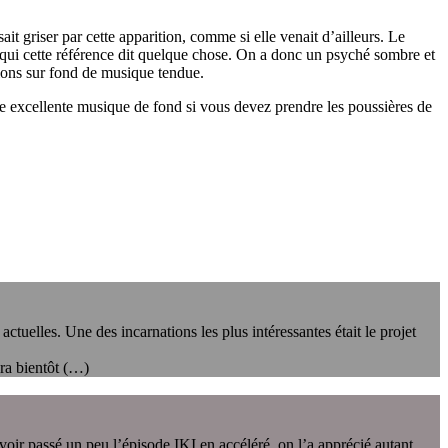
t griser par cette apparition, comme si elle venait d’ailleurs. Le
 qui cette référence dit quelque chose. On a donc un psyché sombre et
tions sur fond de musique tendue.
ne excellente musique de fond si vous devez prendre les poussières de
ctuelles. Une des incarnations les plus intéressantes était le projet
ra bientôt (…)
voir passé un peu l’épisode IKI en accéléré, on l’a apprécié autant