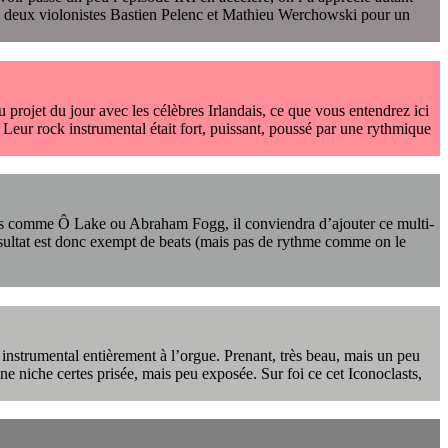
es deux violonistes Bastien Pelenc et Mathieu Werchowski pour un
 projet du jour avec les célèbres Irlandais, ce que vous entendrez ici
. Leur rock instrumental était fort, puissant, poussé par une rythmique
 noms comme Ô Lake ou Abraham Fogg, il conviendra d’ajouter ce multi-
 résultat est donc exempt de beats (mais pas de rythme comme on le
 instrumental entièrement à l’orgue. Prenant, très beau, mais un peu
e niche certes prisée, mais peu exposée. Sur foi ce cet Iconoclasts,