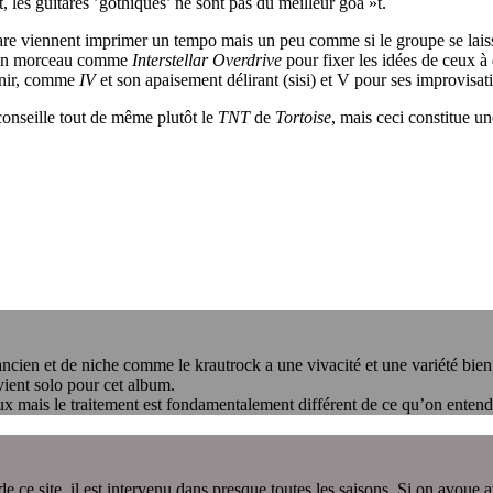
t, les guitares ’gothiques’ ne sont pas du meilleur goà »t.
re viennent imprimer un tempo mais un peu comme si le groupe se laissai
n morceau comme
Interstellar Overdrive
pour fixer les idées de ceux à
enir, comme
IV
et son apaisement délirant (sisi) et V pour ses improvisa
conseille tout de même plutôt le
TNT
de
Tortoise
, mais ceci constitue u
ancien et de niche comme le krautrock a une vivacité et une variété bien a
ient solo pour cet album.
ux mais le traitement est fondamentalement différent de ce qu’on entend
ce site, il est intervenu dans presque toutes les saisons. Si on avoue a