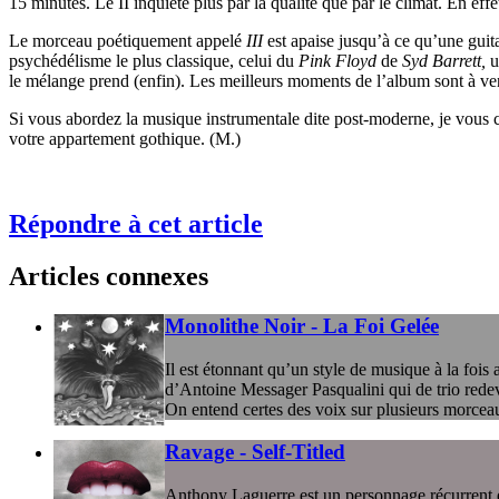
15 minutes. Le II inquiète plus par la qualité que par le climat. En effe
Le morceau poétiquement appelé
III
est apaise jusqu’à ce qu’une guita
psychédélisme le plus classique, celui du
Pink Floyd
de
Syd Barrett,
u
le mélange prend (enfin). Les meilleurs moments de l’album sont à v
Si vous abordez la musique instrumentale dite post-moderne, je vous 
votre appartement gothique. (M.)
Répondre à cet article
Articles connexes
Monolithe Noir - La Foi Gelée
Il est étonnant qu’un style de musique à la fois 
d’Antoine Messager Pasqualini qui de trio redev
On entend certes des voix sur plusieurs morcea
Ravage - Self-Titled
Anthony Laguerre est un personnage récurrent de 