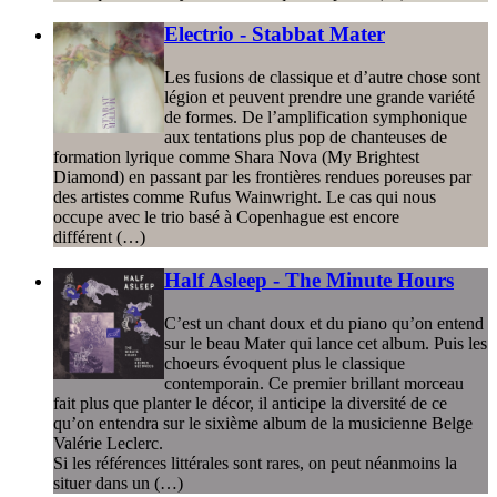
Electrio - Stabbat Mater
Les fusions de classique et d’autre chose sont
légion et peuvent prendre une grande variété
de formes. De l’amplification symphonique
aux tentations plus pop de chanteuses de
formation lyrique comme Shara Nova (My Brightest
Diamond) en passant par les frontières rendues poreuses par
des artistes comme Rufus Wainwright. Le cas qui nous
occupe avec le trio basé à Copenhague est encore
différent (…)
Half Asleep - The Minute Hours
C’est un chant doux et du piano qu’on entend
sur le beau Mater qui lance cet album. Puis les
choeurs évoquent plus le classique
contemporain. Ce premier brillant morceau
fait plus que planter le décor, il anticipe la diversité de ce
qu’on entendra sur le sixième album de la musicienne Belge
Valérie Leclerc.
Si les références littérales sont rares, on peut néanmoins la
situer dans un (…)