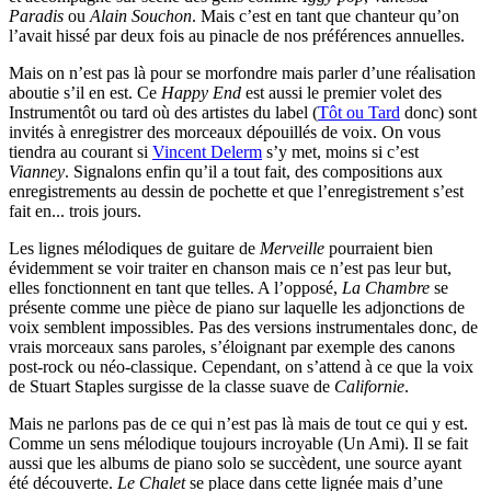
Paradis
ou
Alain Souchon
. Mais c’est en tant que chanteur qu’on
l’avait hissé par deux fois au pinacle de nos préférences annuelles.
Mais on n’est pas là pour se morfondre mais parler d’une réalisation
aboutie s’il en est. Ce
Happy End
est aussi le premier volet des
Instrumentôt ou tard où des artistes du label (
Tôt ou Tard
donc) sont
invités à enregistrer des morceaux dépouillés de voix. On vous
tiendra au courant si
Vincent Delerm
s’y met, moins si c’est
Vianney
. Signalons enfin qu’il a tout fait, des compositions aux
enregistrements au dessin de pochette et que l’enregistrement s’est
fait en... trois jours.
Les lignes mélodiques de guitare de
Merveille
pourraient bien
évidemment se voir traiter en chanson mais ce n’est pas leur but,
elles fonctionnent en tant que telles. A l’opposé,
La Chambre
se
présente comme une pièce de piano sur laquelle les adjonctions de
voix semblent impossibles. Pas des versions instrumentales donc, de
vrais morceaux sans paroles, s’éloignant par exemple des canons
post-rock ou néo-classique. Cependant, on s’attend à ce que la voix
de Stuart Staples surgisse de la classe suave de
Californie
.
Mais ne parlons pas de ce qui n’est pas là mais de tout ce qui y est.
Comme un sens mélodique toujours incroyable (Un Ami). Il se fait
aussi que les albums de piano solo se succèdent, une source ayant
été découverte.
Le Chalet
se place dans cette lignée mais d’une