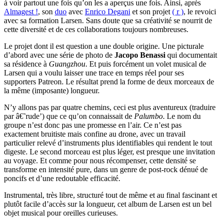
à voir partout une fois qu’on les a aperçus une fois. Ainsi, après
Almagest !
, son
duo
avec
Enrico Degani
et son projet
( r )
, le revoici
avec sa formation Larsen. Sans doute que sa créativité se nourrit de
cette diversité et de ces collaborations toujours nombreuses.
Le projet dont il est question a une double origine. Une picturale
d’abord avec une série de photo de
Jacopo Benassi
qui documentait
sa résidence à
Guangzhou
. Et puis forcément un volet musical de
Larsen qui a voulu laisser une trace en temps réel pour ses
supporters Patreon. Le résultat prend la forme de deux morceaux de
la même (imposante) longueur.
N’y allons pas par quatre chemins, ceci est plus aventureux (traduire
par â€˜rude’) que ce qu’on connaissait de
Palumbo
. Le nom du
groupe n’est donc pas une promesse en l’air. Ce n’est pas
exactement bruitiste mais confine au drone, avec un travail
particulier relevé d’instruments plus identifiables qui rendent le tout
digeste. Le second morceau est plus léger, est presque une invitation
au voyage. Et comme pour nous récompenser, cette densité se
transforme en intensité pure, dans un genre de post-rock dénué de
poncifs et d’une redoutable efficacité.
Instrumental, très libre, structuré tout de même et au final fascinant et
plutôt facile d’accès sur la longueur, cet album de Larsen est un bel
objet musical pour oreilles curieuses.