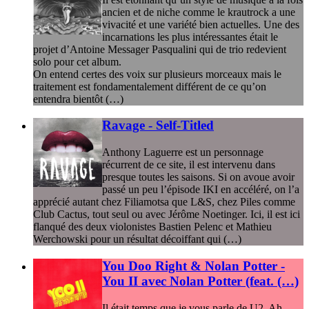
ancien et de niche comme le krautrock a une
vivacité et une variété bien actuelles. Une des
incarnations les plus intéressantes était le
projet d’Antoine Messager Pasqualini qui de trio redevient
solo pour cet album.
On entend certes des voix sur plusieurs morceaux mais le
traitement est fondamentalement différent de ce qu’on
entendra bientôt (…)
Ravage - Self-Titled
Anthony Laguerre est un personnage
récurrent de ce site, il est intervenu dans
presque toutes les saisons. Si on avoue avoir
passé un peu l’épisode IKI en accéléré, on l’a
apprécié autant chez Filiamotsa que L&S, chez Piles comme
Club Cactus, tout seul ou avec Jérôme Noetinger. Ici, il est ici
flanqué des deux violonistes Bastien Pelenc et Mathieu
Werchowski pour un résultat décoiffant qui (…)
You Doo Right & Nolan Potter -
You II avec Nolan Potter (feat. (…)
Il était temps que je vous parle de U2. Ah