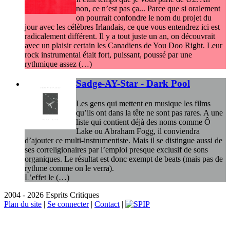
non, ce n’est pas ça... Parce que si oralement
on pourrait confondre le nom du projet du
jour avec les célèbres Irlandais, ce que vous entendrez ici est
radicalement différent. Il y a tout juste un an, on découvrait
avec un plaisir certain les Canadiens de You Doo Right. Leur
rock instrumental était fort, puissant, poussé par une
rythmique assez (…)
Sadge-AY-Star - Dark Pool
Les gens qui mettent en musique les films
qu’ils ont dans la tête ne sont pas rares. A une
liste qui contient déjà des noms comme Ô
Lake ou Abraham Fogg, il conviendra
d’ajouter ce multi-instrumentiste. Mais il se distingue aussi de
ses correligionaires par l’emploi presque exclusif de sons
organiques. Le résultat est donc exempt de beats (mais pas de
rythme comme on le verra).
L’effet le (…)
2004 - 2026 Esprits Critiques
Plan du site
|
Se connecter
|
Contact
|