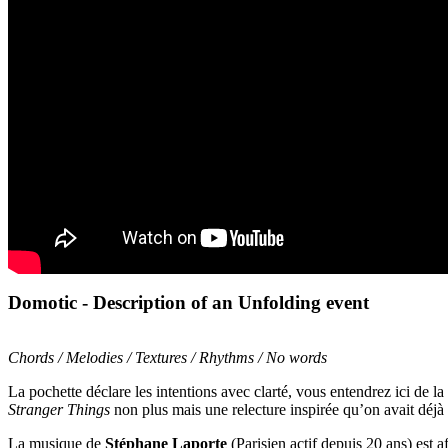
Domotic - Description of an Unfolding event
Chords / Melodies / Textures / Rhythms / No words
La pochette déclare les intentions avec clarté, vous entendrez ici de l
Stranger Things
non plus mais une relecture inspirée qu’on avait déj
La musique de
Stéphane Laporte
(Parisien actif depuis 20 ans) est