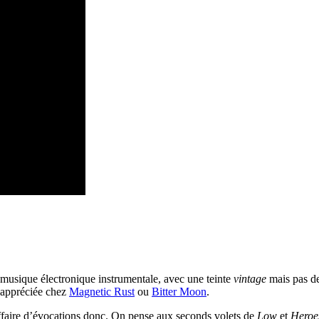
a musique électronique instrumentale, avec une teinte
vintage
mais pas de
à appréciée chez
Magnetic Rust
ou
Bitter Moon
.
 affaire d’évocations donc. On pense aux seconds volets de
Low
et
Heroe