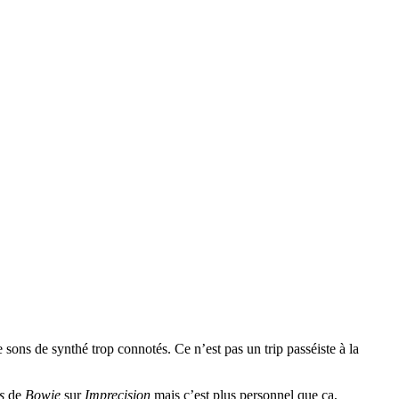
 sons de synthé trop connotés. Ce n’est pas un trip passéiste à la
s
de
Bowie
sur
Imprecision
mais c’est plus personnel que ça,