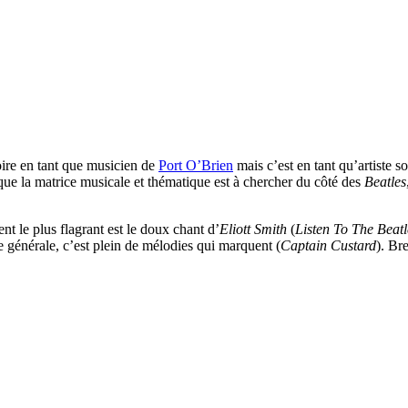
oire en tant que musicien de
Port O’Brien
mais c’est en tant qu’artiste so
ue la matrice musicale et thématique est à chercher du côté des
Beatles
t le plus flagrant est le doux chant d’
Eliott Smith
(
Listen To The Beatl
 générale, c’est plein de mélodies qui marquent (
Captain Custard
). Br