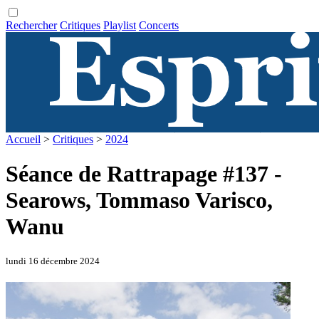
Rechercher
Critiques
Playlist
Concerts
Accueil
>
Critiques
>
2024
Séance de Rattrapage #137 -
Searows, Tommaso Varisco,
Wanu
lundi 16 décembre 2024