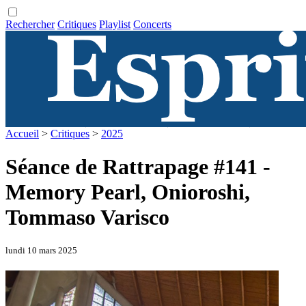
Rechercher
Critiques
Playlist
Concerts
Accueil
>
Critiques
>
2025
Séance de Rattrapage #141 -
Memory Pearl, Onioroshi,
Tommaso Varisco
lundi 10 mars 2025