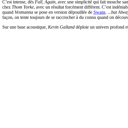
C’est intense, dès
Fall, Again
, avec une simplicité qui fait mouche san
chez
Thom Yorke
, avec un résultat forcément différent. C’est indén
quand
Vesmanna
se pose en version dépouillée de
Swans
. .
..but Alw
façon, on tente toujours de se raccrocher à du connu quand on découvr
Sur une base acoustique,
Kevin Galland
déploie un univers profond et 