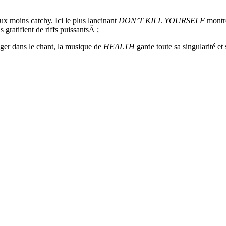
x moins catchy. Ici le plus lancinant
DON’T KILL YOURSELF
montre
us gratifient de riffs puissantsÂ ;
léger dans le chant, la musique de
HEALTH
garde toute sa singularité et