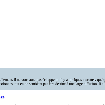
llement, il ne vous aura pas échappé qu’il y a quelques marottes, quelque
lonnes tout en ne semblant pas être destiné à une large diffusion. Il n’e
aze