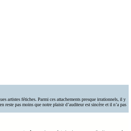
s artistes fétiches. Parmi ces attachements presque irrationnels, il y
n reste pas moins que notre plaisir d’auditeur est sincère et il n’a pas