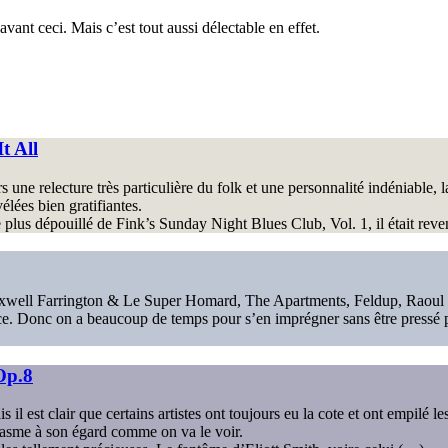
nt ceci. Mais c’est tout aussi délectable en effet.
t All
une relecture très particulière du folk et une personnalité indéniable, l
élées bien gratifiantes.
le plus dépouillé de Fink’s Sunday Night Blues Club, Vol. 1, il était rev
xwell Farrington & Le Super Homard, The Apartments, Feldup, Raoul V
. Donc on a beaucoup de temps pour s’en imprégner sans être pressé par 
Op.8
l est clair que certains artistes ont toujours eu la cote et ont empilé le
iasme à son égard comme on va le voir.