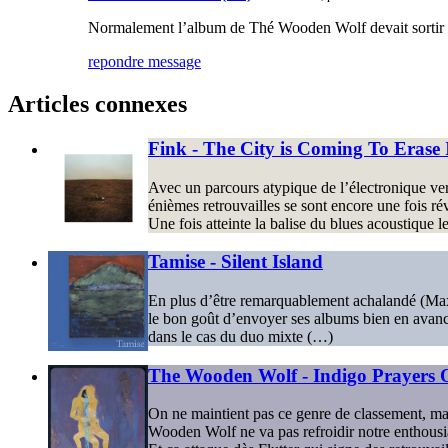
Normalement l’album de Thé Wooden Wolf devait sortir ava
repondre message
Articles connexes
Fink - The City is Coming To Erase I
Avec un parcours atypique de l’électronique vers 
énièmes retrouvailles se sont encore une fois rév
Une fois atteinte la balise du blues acoustique 
Tamise - Silent Island
En plus d’être remarquablement achalandé (Ma
le bon goût d’envoyer ses albums bien en avance
dans le cas du duo mixte (…)
The Wooden Wolf - Indigo Prayers 
On ne maintient pas ce genre de classement, mais i
Wooden Wolf ne va pas refroidir notre enthous