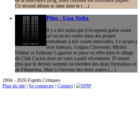
de la mouvance prog, notre curiosité est forcément piquée.
Ce second album se situe dans le (…)
Piles - Una Volta
Il y a des noms qui n’évoquent guère avant
qu’on ne les croise dans des projets
emballants à très courts intervalles. Ce projet à
trois batteurs, Guigou Chevenier, Michel
Deltruc et Anthony Laguerre se place en effet dans le sillage
du Club Cactus dont on vous a parlé récemment. D’autant
plus que le dernier nommé est membre des deux formations et
de Filiamotsa. Mais à l’inverse des deux autres (…)
2004 - 2026 Esprits Critiques
Plan du site
|
Se connecter
|
Contact
|