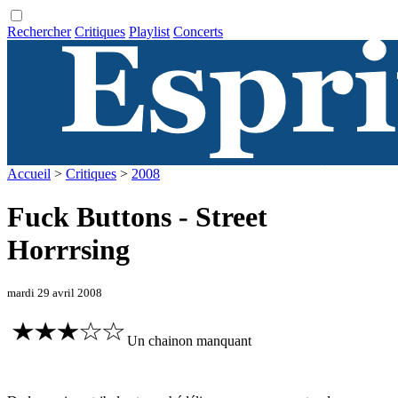
Rechercher
Critiques
Playlist
Concerts
Accueil
>
Critiques
>
2008
Fuck Buttons - Street
Horrrsing
mardi 29 avril 2008
Un chainon manquant