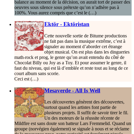
balance au moment de la décision, on aurait tort de passer des
oeuvres sous silence sous prétexte qu’on n’adhère pas à
100%. Vous aurez compris que c’est le (…)
Ektör - Ektöristan
Cette nouvelle sortie de Bitume productions
ne fait pas dans la musique extrême, c’est à
signaler au moment d’aborder cet étrange
objet musical. On est plus dans les dingueries
math-rock et prog, le genre qu’on avait entendu du côté de
Chocolat Billy ou Joy as a Toy. Et pour assumer le genre, il
faut du niveau, qui est là d’emblée et reste tout au long de ce
court album sans scorie.
Ceci est (…)
Mesaverde - All Is Well
Les découvertes génèrent des découvertes,
surtout quand les artistes font partie de
plusieurs projets. Il suffit de savoir tirer le fil.
Un des moteurs de la réussite récente de
Mildfire est sans doute son batteur Lars Fremmelid. Quand un
groupe (norvégien également) se signale à nous et se réclame