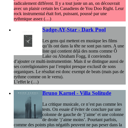
radicalement différent. Il y a tout juste un an, on découvrait
avec un plaisir certain les Canadiens de You Doo Right. Leur
rock instrumental était fort, puissant, poussé par une
rythmique assez (…)
Sadge-AY-Star - Dark Pool
Les gens qui mettent en musique les films
qu’ils ont dans la tête ne sont pas rares. A une
liste qui contient déjà des noms comme Ô
Lake ou Abraham Fogg, il conviendra
d’ajouter ce multi-instrumentiste. Mais il se distingue aussi de
ses correligionaires par l’emploi presque exclusif de sons
organiques. Le résultat est donc exempt de beats (mais pas de
rythme comme on le verra).
L’effet le (…)
Bruno Karnel - Villa Solitude
La critique musicale, ce n’est pas comme les
tests. On essaie d’éviter de conclure par une
colonne de gauche de ’j’aime’ et une colonne
de droite ’j’aime moins’. Pourtant parfois,
comme des points plus négatifs peuvent ne pas peser dans la