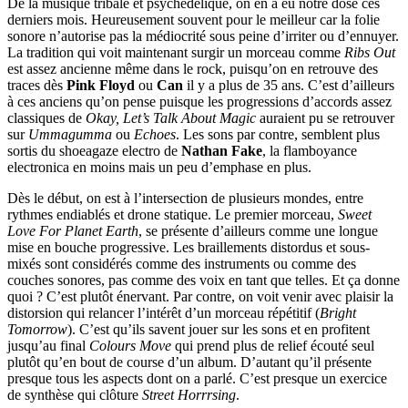
De la musique tribale et psychédélique, on en a eu notre dose ces
derniers mois. Heureusement souvent pour le meilleur car la folie
sonore n’autorise pas la médiocrité sous peine d’irriter ou d’ennuyer.
La tradition qui voit maintenant surgir un morceau comme
Ribs Out
est assez ancienne même dans le rock, puisqu’on en retrouve des
traces dès
Pink Floyd
ou
Can
il y a plus de 35 ans. C’est d’ailleurs
à ces anciens qu’on pense puisque les progressions d’accords assez
classiques de
Okay, Let’s Talk About Magic
auraient pu se retrouver
sur
Ummagumma
ou
Echoes
. Les sons par contre, semblent plus
sortis du shoeagaze electro de
Nathan Fake
, la flamboyance
electronica en moins mais un peu d’emphase en plus.
Dès le début, on est à l’intersection de plusieurs mondes, entre
rythmes endiablés et drone statique. Le premier morceau,
Sweet
Love For Planet Earth
, se présente d’ailleurs comme une longue
mise en bouche progressive. Les braillements distordus et sous-
mixés sont considérés comme des instruments ou comme des
couches sonores, pas comme des voix en tant que telles. Et ça donne
quoi ? C’est plutôt énervant. Par contre, on voit venir avec plaisir la
distorsion qui relancer l’intérêt d’un morceau répétitif (
Bright
Tomorrow
). C’est qu’ils savent jouer sur les sons et en profitent
jusqu’au final
Colours Move
qui prend plus de relief écouté seul
plutôt qu’en bout de course d’un album. D’autant qu’il présente
presque tous les aspects dont on a parlé. C’est presque un exercice
de synthèse qui clôture
Street Horrrsing
.