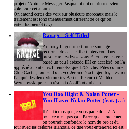
projet d’Antoine Messager Pasqualini qui de trio redevient
solo pour cet album.
On entend certes des voix sur plusieurs morceaux mais le
traitement est fondamentalement différent de ce qu’on
entendra bientôt (…)
Ravage - Self-Titled
Anthony Laguerre est un personnage
récurrent de ce site, il est intervenu dans
presque toutes les saisons. Si on avoue avoir
passé un peu l’épisode IKI en accéléré, on l’a
apprécié autant chez Filiamotsa que L&S, chez Piles comme
Club Cactus, tout seul ou avec Jérôme Noetinger. Ici, il est ici
flanqué des deux violonistes Bastien Pelenc et Mathieu
Werchowski pour un résultat décoiffant qui (…)
You Doo Right & Nolan Potter -
You II avec Nolan Potter (feat. (…)
Il était temps que je vous parle de U2. Ah
non, ce n’est pas ça... Parce que si oralement
on pourrait confondre le nom du projet du
jour avec les célèbres Irlandais, ce que vous entendrez ici est