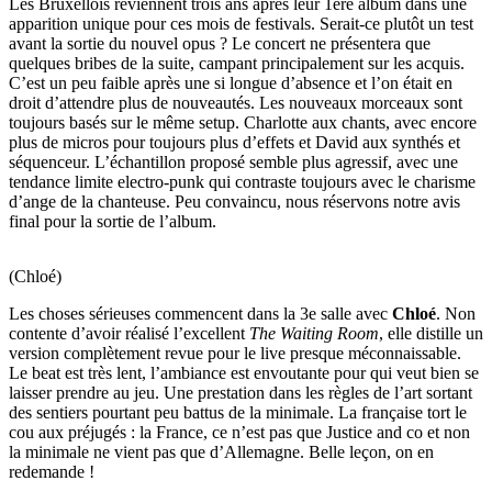
Les Bruxellois reviennent trois ans après leur 1ère album dans une
apparition unique pour ces mois de festivals. Serait-ce plutôt un test
avant la sortie du nouvel opus ? Le concert ne présentera que
quelques bribes de la suite, campant principalement sur les acquis.
C’est un peu faible après une si longue d’absence et l’on était en
droit d’attendre plus de nouveautés. Les nouveaux morceaux sont
toujours basés sur le même setup. Charlotte aux chants, avec encore
plus de micros pour toujours plus d’effets et David aux synthés et
séquenceur. L’échantillon proposé semble plus agressif, avec une
tendance limite electro-punk qui contraste toujours avec le charisme
d’ange de la chanteuse. Peu convaincu, nous réservons notre avis
final pour la sortie de l’album.
(Chloé)
Les choses sérieuses commencent dans la 3e salle avec
Chloé
. Non
contente d’avoir réalisé l’excellent
The Waiting Room
, elle distille un
version complètement revue pour le live presque méconnaissable.
Le beat est très lent, l’ambiance est envoutante pour qui veut bien se
laisser prendre au jeu. Une prestation dans les règles de l’art sortant
des sentiers pourtant peu battus de la minimale. La française tort le
cou aux préjugés : la France, ce n’est pas que Justice and co et non
la minimale ne vient pas que d’Allemagne. Belle leçon, on en
redemande !