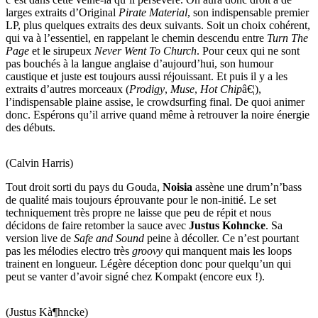
larges extraits d’Original
Pirate Material
, son indispensable premier
LP, plus quelques extraits des deux suivants. Soit un choix cohérent,
qui va à l’essentiel, en rappelant le chemin descendu entre
Turn The
Page
et le sirupeux
Never Went To Church
. Pour ceux qui ne sont
pas bouchés à la langue anglaise d’aujourd’hui, son humour
caustique et juste est toujours aussi réjouissant. Et puis il y a les
extraits d’autres morceaux (
Prodigy
,
Muse
,
Hot Chip
â€¦),
l’indispensable plaine assise, le crowdsurfing final. De quoi animer
donc. Espérons qu’il arrive quand même à retrouver la noire énergie
des débuts.
(Calvin Harris)
Tout droit sorti du pays du Gouda,
Noisia
assène une drum’n’bass
de qualité mais toujours éprouvante pour le non-initié. Le set
techniquement très propre ne laisse que peu de répit et nous
décidons de faire retomber la sauce avec
Justus Kohncke
. Sa
version live de
Safe and Sound
peine à décoller. Ce n’est pourtant
pas les mélodies electro très
groovy
qui manquent mais les loops
trainent en longueur. Légère déception donc pour quelqu’un qui
peut se vanter d’avoir signé chez Kompakt (encore eux !).
(Justus Kà¶hncke)