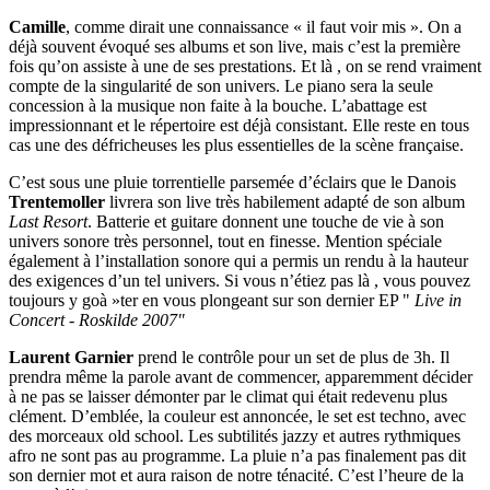
Camille
, comme dirait une connaissance « il faut voir mis ». On a
déjà souvent évoqué ses albums et son live, mais c’est la première
fois qu’on assiste à une de ses prestations. Et là , on se rend vraiment
compte de la singularité de son univers. Le piano sera la seule
concession à la musique non faite à la bouche. L’abattage est
impressionnant et le répertoire est déjà consistant. Elle reste en tous
cas une des défricheuses les plus essentielles de la scène française.
C’est sous une pluie torrentielle parsemée d’éclairs que le Danois
Trentemoller
livrera son live très habilement adapté de son album
Last Resort
. Batterie et guitare donnent une touche de vie à son
univers sonore très personnel, tout en finesse. Mention spéciale
également à l’installation sonore qui a permis un rendu à la hauteur
des exigences d’un tel univers. Si vous n’étiez pas là , vous pouvez
toujours y goà »ter en vous plongeant sur son dernier EP "
Live in
Concert - Roskilde 2007"
Laurent Garnier
prend le contrôle pour un set de plus de 3h. Il
prendra même la parole avant de commencer, apparemment décider
à ne pas se laisser démonter par le climat qui était redevenu plus
clément. D’emblée, la couleur est annoncée, le set est techno, avec
des morceaux old school. Les subtilités jazzy et autres rythmiques
afro ne sont pas au programme. La pluie n’a pas finalement pas dit
son dernier mot et aura raison de notre ténacité. C’est l’heure de la