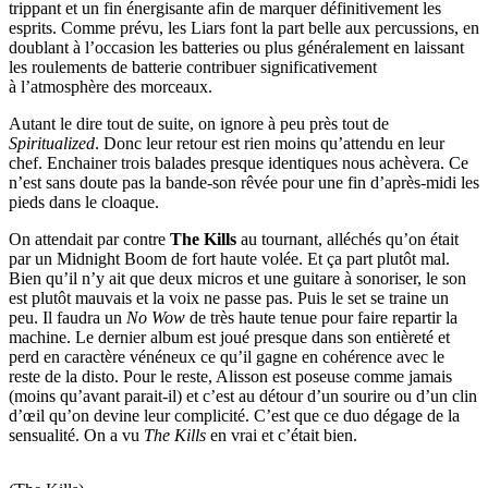
trippant et un fin énergisante afin de marquer définitivement les
esprits. Comme prévu, les Liars font la part belle aux percussions, en
doublant à l’occasion les batteries ou plus généralement en laissant
les roulements de batterie contribuer significativement
à l’atmosphère des morceaux.
Autant le dire tout de suite, on ignore à peu près tout de
Spiritualized
. Donc leur retour est rien moins qu’attendu en leur
chef. Enchainer trois balades presque identiques nous achèvera. Ce
n’est sans doute pas la bande-son rêvée pour une fin d’après-midi les
pieds dans le cloaque.
On attendait par contre
The Kills
au tournant, alléchés qu’on était
par un Midnight Boom de fort haute volée. Et ça part plutôt mal.
Bien qu’il n’y ait que deux micros et une guitare à sonoriser, le son
est plutôt mauvais et la voix ne passe pas. Puis le set se traine un
peu. Il faudra un
No Wow
de très haute tenue pour faire repartir la
machine. Le dernier album est joué presque dans son entièreté et
perd en caractère vénéneux ce qu’il gagne en cohérence avec le
reste de la disto. Pour le reste, Alisson est poseuse comme jamais
(moins qu’avant parait-il) et c’est au détour d’un sourire ou d’un clin
d’œil qu’on devine leur complicité. C’est que ce duo dégage de la
sensualité. On a vu
The Kills
en vrai et c’était bien.