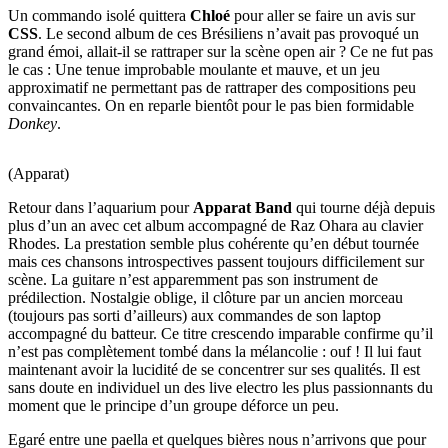
Un commando isolé quittera
Chloé
pour aller se faire un avis sur
CSS
. Le second album de ces Brésiliens n’avait pas provoqué un
grand émoi, allait-il se rattraper sur la scène open air ? Ce ne fut pas
le cas : Une tenue improbable moulante et mauve, et un jeu
approximatif ne permettant pas de rattraper des compositions peu
convaincantes. On en reparle bientôt pour le pas bien formidable
Donkey
.
(Apparat)
Retour dans l’aquarium pour
Apparat Band
qui tourne déjà depuis
plus d’un an avec cet album accompagné de Raz Ohara au clavier
Rhodes. La prestation semble plus cohérente qu’en début tournée
mais ces chansons introspectives passent toujours difficilement sur
scène. La guitare n’est apparemment pas son instrument de
prédilection. Nostalgie oblige, il clôture par un ancien morceau
(toujours pas sorti d’ailleurs) aux commandes de son laptop
accompagné du batteur. Ce titre crescendo imparable confirme qu’il
n’est pas complètement tombé dans la mélancolie : ouf ! Il lui faut
maintenant avoir la lucidité de se concentrer sur ses qualités. Il est
sans doute en individuel un des live electro les plus passionnants du
moment que le principe d’un groupe déforce un peu.
Egaré entre une paella et quelques bières nous n’arrivons que pour