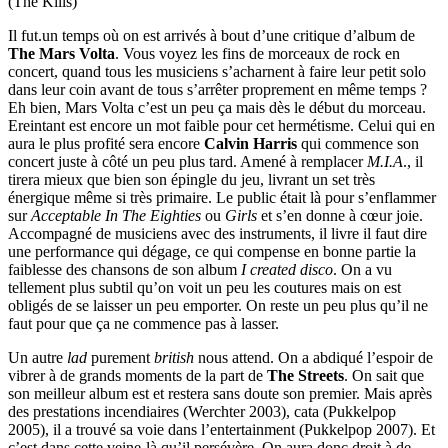
(The Kills)
Il fut.un temps où on est arrivés à bout d’une critique d’album de
The Mars Volta
. Vous voyez les fins de morceaux de rock en
concert, quand tous les musiciens s’acharnent à faire leur petit solo
dans leur coin avant de tous s’arrêter proprement en même temps ?
Eh bien, Mars Volta c’est un peu ça mais dès le début du morceau.
Ereintant est encore un mot faible pour cet hermétisme. Celui qui en
aura le plus profité sera encore
Calvin Harris
qui commence son
concert juste à côté un peu plus tard. Amené à remplacer
M.I.A
., il
tirera mieux que bien son épingle du jeu, livrant un set très
énergique même si très primaire. Le public était là pour s’enflammer
sur
Acceptable In The Eighties
ou
Girls
et s’en donne à cœur joie.
Accompagné de musiciens avec des instruments, il livre il faut dire
une performance qui dégage, ce qui compense en bonne partie la
faiblesse des chansons de son album
I created disco
. On a vu
tellement plus subtil qu’on voit un peu les coutures mais on est
obligés de se laisser un peu emporter. On reste un peu plus qu’il ne
faut pour que ça ne commence pas à lasser.
Un autre
lad
purement
british
nous attend. On a abdiqué l’espoir de
vibrer à de grands moments de la part de
The Streets
. On sait que
son meilleur album est et restera sans doute son premier. Mais après
des prestations incendiaires (Werchter 2003), cata (Pukkelpop
2005), il a trouvé sa voie dans l’entertainment (Pukkelpop 2007). Et
c’est dans cette veine-là qu’il persévère. On aura donc droit à de