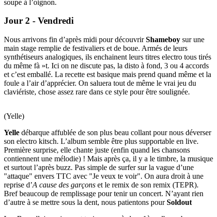
soupe à l’oignon.
Jour 2 - Vendredi
Nous arrivons fin d’après midi pour découvrir
Shameboy
sur une
main stage remplie de festivaliers et de boue. Armés de leurs
synthétiseurs analogiques, ils enchainent leurs titres electro tous tirés
du même fà »t. Ici on ne discute pas, la disto à fond, 3 ou 4 accords
et c’est emballé. La recette est basique mais prend quand même et la
foule a l’air d’apprécier. On saluera tout de même le vrai jeu du
claviériste, chose assez rare dans ce style pour être soulignée.
(Yelle)
Yelle
débarque affublée de son plus beau collant pour nous déverser
son electro kitsch. L’album semble être plus supportable en live.
Première surprise, elle chante juste (enfin quand les chansons
contiennent une mélodie) ! Mais après ça, il y a le timbre, la musique
et surtout l’après buzz. Pas simple de surfer sur la vague d’une
"attaque" envers TTC avec "Je veux te voir". On aura droit à une
reprise d’
A cause des garçons
et le remix de son remix (TEPR).
Bref beaucoup de remplissage pour tenir un concert. N’ayant rien
d’autre à se mettre sous la dent, nous patientons pour
Soldout