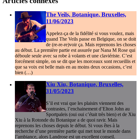
Articles connexes
The Veils, Botanique, Bruxelles,
11/06/2023
Appelez-ça de la fidélité si vous voulez, mais
quand The Veils passe en Belgique, on se doit
de (re-re-re)voir ça. Mais reprenons les choses
au début. La première partie est assurée par Nana M Rose qui
déboule seule avec sa robe à volants et une claviériste. C’est
forcément simple, on se dit que les morceaux sont recueillis et
que sa voix est belle mais en au moins deux occasions, c’est
bien (…)
Xiu Xiu, Botanique, Bruxelles,
31/05/2023
S’il est vrai que les plaisirs viennent des
contrastes, l’enchainement d’Elton John au
Sportpaleis (oui oui c’était très bien) et de Xiu
Xiu à la Rotonde du Botanique a de quoi ravir. Mais
reprenons les choses depuis le début. Si vous êtes à la
recherche d’une première partie qui met tout le monde dans
l’ambiance, alors Landrose est un excellent conseil.