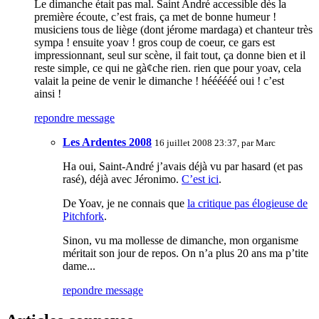
Le dimanche était pas mal. Saint André accessible dès la
première écoute, c’est frais, ça met de bonne humeur !
musiciens tous de liège (dont jérome mardaga) et chanteur très
sympa ! ensuite yoav ! gros coup de coeur, ce gars est
impressionnant, seul sur scène, il fait tout, ça donne bien et il
reste simple, ce qui ne gà¢che rien. rien que pour yoav, cela
valait la peine de venir le dimanche ! héééééé oui ! c’est
ainsi !
repondre message
Les Ardentes 2008
16 juillet 2008 23:37, par
Marc
Ha oui, Saint-André j’avais déjà vu par hasard (et pas
rasé), déjà avec Jéronimo.
C’est ici
.
De Yoav, je ne connais que
la critique pas élogieuse de
Pitchfork
.
Sinon, vu ma mollesse de dimanche, mon organisme
méritait son jour de repos. On n’a plus 20 ans ma p’tite
dame...
repondre message