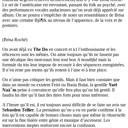
Le set de l’américaine est envoutant, passant du folk au psyché, avec
des performances vocales audacieuses qu’on avait déjà apprécié sur
album. On ne pourra s’empêcher de noter un ressemblance de Brisa
avec une certaine Bjà¶rk au niveau de l’apparence, de la voix et de
postures.
(Brisa Roché)
On avait déjà vu
The Do
en concert et ici l’enthousiasme et les
réticences sont les mêmes. On aime toujours qu’ils ne fassent pas
une décalque des morceaux leur tout bon
A mouthful
mais la
formule du trio leur impose de recourir à des séquences enregistrées.
Il n’en reste pas moins qu’ils restent à l’aise et à leur place.
On n’aime pas critiquer les gentils. Mais il faut bien constater que
dans un monde ou existent Feist ou Basia Bulat, la gentille
Yael
Naà¯m
peine à convaincre qu’elle fera plus qu’un hit gentil. Il
faudra lui dire qu’il faut des titres forts pour nous intéresser.
A l’heure qu’il est, il est toujours aussi difficile de se faire un avis sur
Sebastien Tellier
. La prestation qu’on a vu en partie confirme à la
fois qu’il est capable de bonnes choses mais que même
la ritournelle
est sur la fine lisière entre génie et musique d’ascenseur. Les
interventions ineptes renforcent encore la confusion.