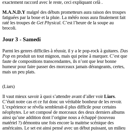
exactement raccord avec le reste, ceci expliquant celà .
M.A.N.D.Y
malgré des débuts prometteurs aura raison des troupes
fatiguées par la boue et la pluie. La météo nous aura finalement fait
raté les troupes de
Get Physical
. C’est l’heure de la soupe au
brocoli.
Jour 3 - Samedi
Parmi les genres difficiles à réussir, il y a le pop-rock à guitares.
Das
Pop
en produit un tout mignon, mais qui peine à marquer. C’est que
faute de compositions transcendantes, ils n’ont que leur bonne
humeur pour faire passer des morceaux jamais dérangeants, certes,
mais un peu plats.
(Liars)
Il vaut mieux savoir à quoi s’attendre avant d’aller voir
Liars
.
C’était notre cas et ce fut donc un véritable bonheur de les revoir.
L’expérience se révéla semblerait-il plus difficile pour certains
néophytes. Le set composé de morceaux des deux derniers albums
ainsi qu’une addition dont l’origine nous a échappé (nouveau
matériel ?) démontra une fois encore la maitrise scénique des
américains. Le set est ainsi pensé avec un début puissant, un milieu