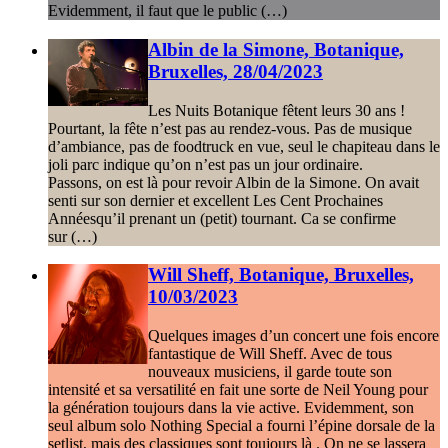
Evidemment, il faut que le public (…)
Albin de la Simone, Botanique,
Bruxelles, 28/04/2023
Les Nuits Botanique fêtent leurs 30 ans !
Pourtant, la fête n’est pas au rendez-vous. Pas de musique
d’ambiance, pas de foodtruck en vue, seul le chapiteau dans le
joli parc indique qu’on n’est pas un jour ordinaire.
Passons, on est là pour revoir Albin de la Simone. On avait
senti sur son dernier et excellent Les Cent Prochaines
Annéesqu’il prenant un (petit) tournant. Ca se confirme
sur (…)
Will Sheff, Botanique, Bruxelles,
10/03/2023
Quelques images d’un concert une fois encore
fantastique de Will Sheff. Avec de tous
nouveaux musiciens, il garde toute son
intensité et sa versatilité en fait une sorte de Neil Young pour
la génération toujours dans la vie active. Evidemment, son
seul album solo Nothing Special a fourni l’épine dorsale de la
setlist, mais des classiques sont toujours là . On ne se lassera