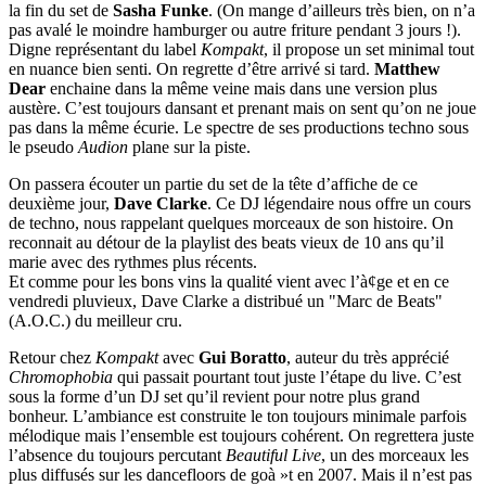
la fin du set de
Sasha Funke
. (On mange d’ailleurs très bien, on n’a
pas avalé le moindre hamburger ou autre friture pendant 3 jours !).
Digne représentant du label
Kompakt
, il propose un set minimal tout
en nuance bien senti. On regrette d’être arrivé si tard.
Matthew
Dear
enchaine dans la même veine mais dans une version plus
austère. C’est toujours dansant et prenant mais on sent qu’on ne joue
pas dans la même écurie. Le spectre de ses productions techno sous
le pseudo
Audion
plane sur la piste.
On passera écouter un partie du set de la tête d’affiche de ce
deuxième jour,
Dave Clarke
. Ce DJ légendaire nous offre un cours
de techno, nous rappelant quelques morceaux de son histoire. On
reconnait au détour de la playlist des beats vieux de 10 ans qu’il
marie avec des rythmes plus récents.
Et comme pour les bons vins la qualité vient avec l’à¢ge et en ce
vendredi pluvieux, Dave Clarke a distribué un "Marc de Beats"
(A.O.C.) du meilleur cru.
Retour chez
Kompakt
avec
Gui Boratto
, auteur du très apprécié
Chromophobia
qui passait pourtant tout juste l’étape du live. C’est
sous la forme d’un DJ set qu’il revient pour notre plus grand
bonheur. L’ambiance est construite le ton toujours minimale parfois
mélodique mais l’ensemble est toujours cohérent. On regrettera juste
l’absence du toujours percutant
Beautiful Live
, un des morceaux les
plus diffusés sur les dancefloors de goà »t en 2007. Mais il n’est pas