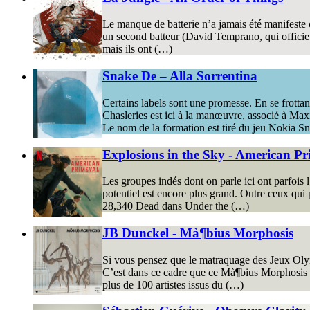
Le manque de batterie n’a jamais été manifeste 
un second batteur (David Temprano, qui officie a
mais ils ont (…)
Snake De – Alla Sorrentina
Certains labels sont une promesse. En se frotta
Chasleries est ici à la manœuvre, associé à Max
Le nom de la formation est tiré du jeu Nokia Sn
Explosions in the Sky - American P
Les groupes indés dont on parle ici ont parfois 
potentiel est encore plus grand. Outre ceux qui
28,340 Dead dans Under the (…)
JB Dunckel - Mà¶bius Morphosis
Si vous pensez que le matraquage des Jeux Olymp
C’est dans ce cadre que ce Mà¶bius Morphosis 
plus de 100 artistes issus du (…)