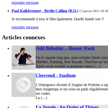
repondre message
Paul Kalkbrenner - Berlin Calling (B.O.)
15 janvier 2011 18:36
Je recommande à tous le film également. Quelle bande son !!
repondre message
Articles connexes
Odd Beholder – Honest Work
On le signale trop peu, mais certains labels so
Mildfire, Painting, Rue Royale, The/Das ou Ye
Après avoir revisité sa jeunesse suisse (…)
Chevreuil - Stadium
L’émergence récente d’Angine de Poitrine a rap
bien longtemps et on vous en parle régulièremen
ses codes.
La (…)
La Jungle - An Order of Things