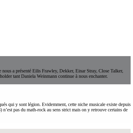
e nous a présenté Eilis Frawley, Dekker, Einar Stray, Close Talker,
holder tant Daniela Weinmann continue à nous enchanter.
ués qui y sont légion. Evidemment, cette niche musicale existe depuis
 n’est pas du math-rock au sens strict mais on y retrouve certains de