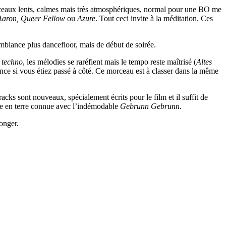
orceaux lents, calmes mais très atmosphériques, normal pour une BO me
Aaron, Queer Fellow
ou
Azure
. Tout ceci invite à la méditation. Ces
mbiance plus dancefloor, mais de début de soirée.
s
techno
, les mélodies se raréfient mais le tempo reste maîtrisé (
Altes
ce si vous étiez passé à côté. Ce morceau est à classer dans la même
acks sont nouveaux, spécialement écrits pour le film et il suffit de
ine en terre connue avec l’indémodable
Gebrunn Gebrunn
.
onger.