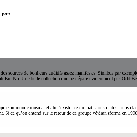
, par
n
nt des sources de bonheurs auditifs assez manifestes. Sinnbus par exempl
ah But No. Une belle collection que ne dépare évidemment pas Odd Be
pelé au monde musical ébahi l’existence du math-rock et des noms claq
t. Si ce qu’on entend sur le retour de ce groupe vétéran (formé en 1998)