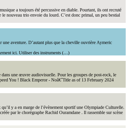
sique a toujours été percussive en diable. Pourtant, ils ont recruté
e le nouveau trio envoie du lourd. C’est donc primal, un peu bestial
r une aventure. D’autant plus que la cheville ouvrière Aymeric
ement ici. Utiliser des instruments (…)
re dans une œuvre audiovisuelle. Pour les groupes de post-rock, le
odspeed You ! Black Emperor - Noâ€ˆTitle as of 13 February 2024
z qu’il y a en marge de l’évènement sportif une Olympiade Culturelle.
réée par le chorégraphe Rachid Ouramdane . Il rassemble sur scène