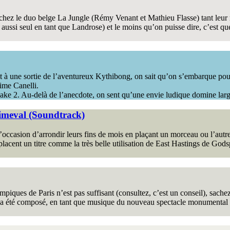
chez le duo belge La Jungle (Rémy Venant et Mathieu Flasse) tant leur mu
ussi seul en tant que Landrose) et le moins qu’on puisse dire, c’est qu
nt à une sortie de l’aventureux Kythibong, on sait qu’on s’embarque pou
ime Canelli.
ake 2. Au-delà de l’anecdote, on sent qu’une envie ludique domine larg
rimeval (Soundtrack)
l’occasion d’arrondir leurs fins de mois en plaçant un morceau ou l’aut
 placent un titre comme la très belle utilisation de East Hastings de G
iques de Paris n’est pas suffisant (consultez, c’est un conseil), sache
a été composé, en tant que musique du nouveau spectacle monumental c