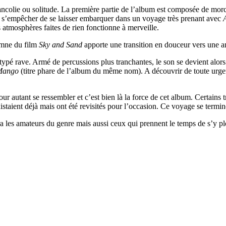
élancolie ou solitude. La première partie de l’album est composée de m
eut s’empêcher de se laisser embarquer dans un voyage très prenant avec
 atmosphères faites de rien fonctionne à merveille.
ymne du film
Sky and Sand
apporte une transition en douceur vers une a
typé rave. Armé de percussions plus tranchantes, le son se devient alor
Mango
(titre phare de l’album du même nom). A découvrir de toute urgen
 autant se ressembler et c’est bien là la force de cet album. Certains tr
istaient déjà mais ont été revisités pour l’occasion. Ce voyage se term
a les amateurs du genre mais aussi ceux qui prennent le temps de s’y pl