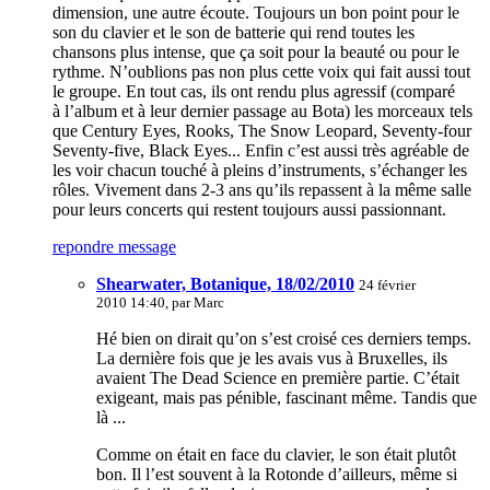
dimension, une autre écoute. Toujours un bon point pour le
son du clavier et le son de batterie qui rend toutes les
chansons plus intense, que ça soit pour la beauté ou pour le
rythme. N’oublions pas non plus cette voix qui fait aussi tout
le groupe. En tout cas, ils ont rendu plus agressif (comparé
à l’album et à leur dernier passage au Bota) les morceaux tels
que Century Eyes, Rooks, The Snow Leopard, Seventy-four
Seventy-five, Black Eyes... Enfin c’est aussi très agréable de
les voir chacun touché à pleins d’instruments, s’échanger les
rôles. Vivement dans 2-3 ans qu’ils repassent à la même salle
pour leurs concerts qui restent toujours aussi passionnant.
repondre message
Shearwater, Botanique, 18/02/2010
24 février
2010 14:40, par
Marc
Hé bien on dirait qu’on s’est croisé ces derniers temps.
La dernière fois que je les avais vus à Bruxelles, ils
avaient The Dead Science en première partie. C’était
exigeant, mais pas pénible, fascinant même. Tandis que
là ...
Comme on était en face du clavier, le son était plutôt
bon. Il l’est souvent à la Rotonde d’ailleurs, même si