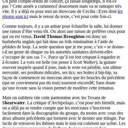
Un petit compte-rendu de concert, ça faisait longtemps, n’est-ce
pas ? Cette année a commencé doucement mais va se rattraper très
vite. Il y a déjà eu pour moi un showcase de Cecilia ::Eyes dont
les
photos sont ici
mais le retour du texte, c’est pour cette fois-ci.
Comme toujours, il y a un artiste pour échauffer la salle, lui donner
une raison d’être venu tôt. Ou alors une raison de préférer ceux pour
qui on est venus.
David Thomas Broughton
est donc un
hurluberlu anglais qui fait dans un folk minimaliste à l’aide de
pédales de loop. La seule question que je me pose, c’est « se donne-
t-il un genre de dingue ou les autorités sanitaires doivent-elles
s’occuper de son cas ? ». Parce qu’il est fort crispant à regarder et
à écouter. La voix est belle (on pense à
Scott Walker
), la guitare
souvent inspirée quand il joue, mais le reste est pénible, son ultime
nervosité, ses positions ridicules, ses tics, ses boites à bip-bip, sa
façon de commencer un morceau alors que les boucles du précédent
(qui ne conviennent pas du tout) tournent encoreâ€¦ Sans doute
qu’une écoute sans la vision permet de modérer cette irritation.
Mais on oubliera vite cette pantomime avec les Texans de
Shearwater
. La critique d’
Archipelago
, c’est pour très bientôt, mais
on a déjà pu se rendre compte que les morceaux s’inscrivent
facilement dans la discographie du groupe, du moins avec ceux des
deux albums précédents qui forment avec le dernier une trilogie. Pas
facile de retrouver les thèmes mais le tout est cohérent sur scène. Les