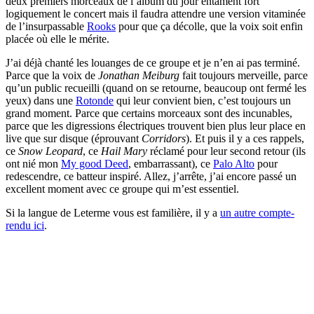
deux premiers morceaux de l’album du jour entament fort
logiquement le concert mais il faudra attendre une version vitaminée
de l’insurpassable
Rooks
pour que ça décolle, que la voix soit enfin
placée où elle le mérite.
J’ai déjà chanté les louanges de ce groupe et je n’en ai pas terminé.
Parce que la voix de
Jonathan Meiburg
fait toujours merveille, parce
qu’un public recueilli (quand on se retourne, beaucoup ont fermé les
yeux) dans une
Rotonde
qui leur convient bien, c’est toujours un
grand moment. Parce que certains morceaux sont des incunables,
parce que les digressions électriques trouvent bien plus leur place en
live que sur disque (éprouvant
Corridors
). Et puis il y a ces rappels,
ce
Snow Leopard
, ce
Hail Mary
réclamé pour leur second retour (ils
ont nié mon
My good Deed
, embarrassant), ce
Palo Alto
pour
redescendre, ce batteur inspiré. Allez, j’arrête, j’ai encore passé un
excellent moment avec ce groupe qui m’est essentiel.
Si la langue de Leterme vous est familière, il y a
un autre compte-
rendu ici
.