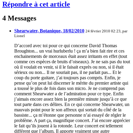
Répondre à cet article
4 Messages
Shearwater, Botanique, 18/02/2010
24 février 2010 02:23, par
Lionel
D’accord avec toi pour ce qui concerne David Thomas
Broughton... un vrai hurluberlu ! ça m’a bien fait rire et ces
enchainements de morceaux était assez irritants en effet (tout
comme ces espèces de bruits d’oiseaux). Je ne sais pas du tout
où il voulait en venir, si il le faisait exprès ou non, si il était
sérieux ou non... Il ne souriait pas, il ne parlait pas... Et le
coup du porte guitare, j’ai toujours pas compris. Enfin, je
pense qu’on peut lui discerner le mérite du premier artiste qui
a toussé le plus de fois dans son micro. Je ne comprend pas
comment Shearwater a de l’admiration pour ce type. Enfin
j’aimais encore assez bien la première minute jusqu’à ce que
tout parte dans ces délires. En ce qui concerne Shearwater, un
mauvais point pour le son affreux qui sortait du côté de la
bassiste... ça m’étonne que personne n’ai essayé de régler le
problème. A part ça, magnifique concert. J’ai encore apprécier
le fait qu’ils jouent à la rotonde. Leur concert est tellement
différent que l’album. Il apporte vraiment une autre