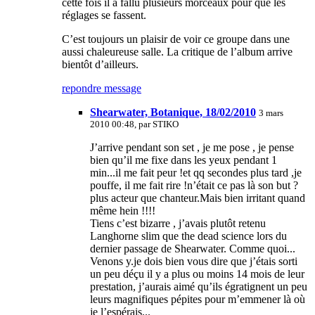
cette fois il a fallu plusieurs morceaux pour que les
réglages se fassent.
C’est toujours un plaisir de voir ce groupe dans une
aussi chaleureuse salle. La critique de l’album arrive
bientôt d’ailleurs.
repondre message
Shearwater, Botanique, 18/02/2010
3 mars
2010 00:48, par
STIKO
J’arrive pendant son set , je me pose , je pense
bien qu’il me fixe dans les yeux pendant 1
min...il me fait peur !et qq secondes plus tard ,je
pouffe, il me fait rire !n’était ce pas là son but ?
plus acteur que chanteur.Mais bien irritant quand
même hein !!!!
Tiens c’est bizarre , j’avais plutôt retenu
Langhorne slim que the dead science lors du
dernier passage de Shearwater. Comme quoi...
Venons y.je dois bien vous dire que j’étais sorti
un peu déçu il y a plus ou moins 14 mois de leur
prestation, j’aurais aimé qu’ils égratignent un peu
leurs magnifiques pépites pour m’emmener là où
je l’espérais...