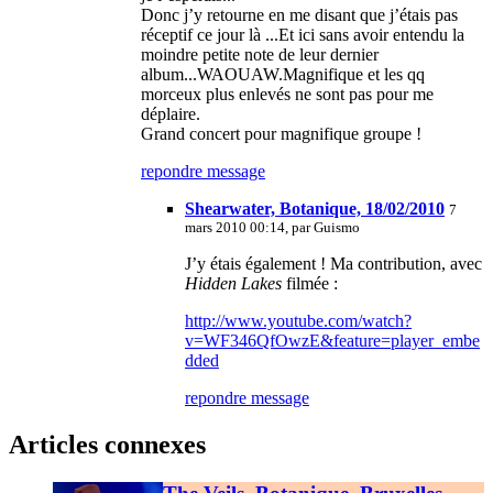
Donc j’y retourne en me disant que j’étais pas
réceptif ce jour là ...Et ici sans avoir entendu la
moindre petite note de leur dernier
album...WAOUAW.Magnifique et les qq
morceux plus enlevés ne sont pas pour me
déplaire.
Grand concert pour magnifique groupe !
repondre message
Shearwater, Botanique, 18/02/2010
7
mars 2010 00:14, par
Guismo
J’y étais également ! Ma contribution, avec
Hidden Lakes
filmée :
http://www.youtube.com/watch?
v=WF346QfOwzE&feature=player_embe
dded
repondre message
Articles connexes