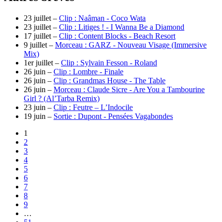
23 juillet –
Clip : Naâman - Coco Wata
23 juillet –
Clip : Litiges ! - I Wanna Be a Diamond
17 juillet –
Clip : Content Blocks - Beach Resort
9 juillet –
Morceau : GARZ - Nouveau Visage (Immersive
Mix)
1er juillet –
Clip : Sylvain Fesson - Roland
26 juin –
Clip : Lombre - Finale
26 juin –
Clip : Grandmas House - The Table
26 juin –
Morceau : Claude Sicre - Are You a Tambourine
Girl ? (Al’Tarba Remix)
23 juin –
Clip : Feutre – L’Indocile
19 juin –
Sortie : Dupont - Pensées Vagabondes
1
2
3
4
5
6
7
8
9
…