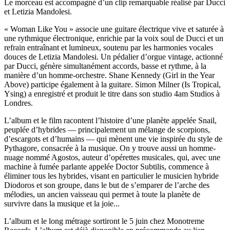
Le morceau est accompagné d’un clip remarquable réalisé par Ducci
et Letizia Mandolesi.
« Woman Like You » associe une guitare électrique vive et saturée à
une rythmique électronique, enrichie par la voix soul de Ducci et un
refrain entraînant et lumineux, soutenu par les harmonies vocales
douces de Letizia Mandolesi. Un pédalier d’orgue vintage, actionné
par Ducci, génère simultanément accords, basse et rythme, à la
manière d’un homme-orchestre. Shane Kennedy (Girl in the Year
Above) participe également à la guitare. Simon Milner (Is Tropical,
Ysing) a enregistré et produit le titre dans son studio 4am Studios à
Londres.
L’album et le film racontent l’histoire d’une planète appelée Snail,
peuplée d’hybrides — principalement un mélange de scorpions,
d’escargots et d’humains — qui mènent une vie inspirée du style de
Pythagore, consacrée à la musique. On y trouve aussi un homme-
nuage nommé Agostos, auteur d’opérettes musicales, qui, avec une
machine à fumée parlante appelée Doctor Subtilis, commence à
éliminer tous les hybrides, visant en particulier le musicien hybride
Diodoros et son groupe, dans le but de s’emparer de l’arche des
mélodies, un ancien vaisseau qui permet à toute la planète de
survivre dans la musique et la joie...
L’album et le long métrage sortiront le 5 juin chez Monotreme