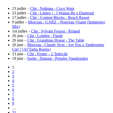
23 juillet –
Clip : Naâman - Coco Wata
23 juillet –
Clip : Litiges ! - I Wanna Be a Diamond
17 juillet –
Clip : Content Blocks - Beach Resort
9 juillet –
Morceau : GARZ - Nouveau Visage (Immersive
Mix)
1er juillet –
Clip : Sylvain Fesson - Roland
26 juin –
Clip : Lombre - Finale
26 juin –
Clip : Grandmas House - The Table
26 juin –
Morceau : Claude Sicre - Are You a Tambourine
Girl ? (Al’Tarba Remix)
23 juin –
Clip : Feutre – L’Indocile
19 juin –
Sortie : Dupont - Pensées Vagabondes
1
2
3
4
5
6
7
8
9
…
51