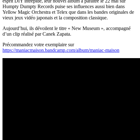
esprit DIY intrépide, leur nouvel album à paraître le 22 mai sur
Humpty Dumpty Records puise ses influences aussi bien dans
Yellow Magic Orchestra et Telex que dans les bandes originales de
vieux jeux vidéo japonais et la composition classique.
Aujourd’hui, ils dévoilent le titre « New Museum », accompagné
d’un clip réalisé par Canek Zapata.
Précommandez votre exemplaire sur
https://maniacmaison.bandcamp.com/album/maniac-maison