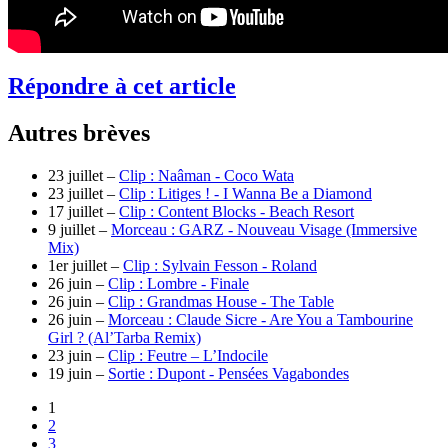
Répondre à cet article
Autres brèves
23 juillet –
Clip : Naâman - Coco Wata
23 juillet –
Clip : Litiges ! - I Wanna Be a Diamond
17 juillet –
Clip : Content Blocks - Beach Resort
9 juillet –
Morceau : GARZ - Nouveau Visage (Immersive
Mix)
1er juillet –
Clip : Sylvain Fesson - Roland
26 juin –
Clip : Lombre - Finale
26 juin –
Clip : Grandmas House - The Table
26 juin –
Morceau : Claude Sicre - Are You a Tambourine
Girl ? (Al’Tarba Remix)
23 juin –
Clip : Feutre – L’Indocile
19 juin –
Sortie : Dupont - Pensées Vagabondes
1
2
3