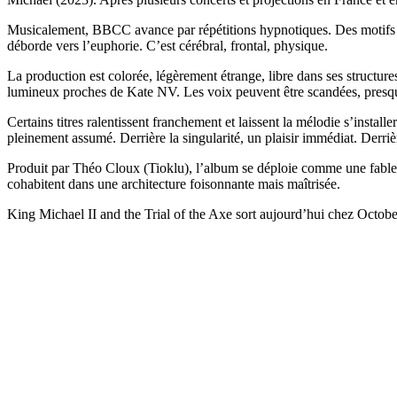
Musicalement, BBCC avance par répétitions hypnotiques. Des motifs s’i
déborde vers l’euphorie. C’est cérébral, frontal, physique.
La production est colorée, légèrement étrange, libre dans ses structur
lumineux proches de Kate NV. Les voix peuvent être scandées, presque
Certains titres ralentissent franchement et laissent la mélodie s’install
pleinement assumé. Derrière la singularité, un plaisir immédiat. Derri
Produit par Théo Cloux (Tioklu), l’album se déploie comme une fable s
cohabitent dans une architecture foisonnante mais maîtrisée.
King Michael II and the Trial of the Axe sort aujourd’hui chez Octob