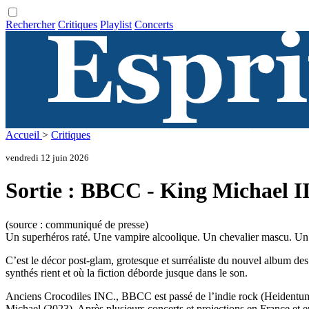
Rechercher
Critiques
Playlist
Concerts
Accueil
>
Critiques
vendredi 12 juin 2026
Sortie : BBCC - King Michael II
(source : communiqué de presse)
Un superhéros raté. Une vampire alcoolique. Un chevalier mascu. Un a
C’est le décor post-glam, grotesque et surréaliste du nouvel album des
synthés rient et où la fiction déborde jusque dans le son.
Anciens Crocodiles INC., BBCC est passé de l’indie rock (Heidentum, 
Michael (2023). Après plusieurs concerts et projections en France et e