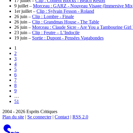
17 juillet –
Clip : Content Blocks - Beach Resort
9 juillet –
Morceau : GARZ - Nouveau Visage (Immersive Mix
1er juillet –
Clip : Sylvain Fesson - Roland
26 juin –
Clip : Lombre - Finale
26 juin –
Clip : Grandmas House - The Table
26 juin –
Morceau : Claude Sicre - Are You a Tambourine Girl
23 juin –
Clip : Feutre – L’Indocile
19 juin –
Sortie : Dupont - Pensées Vagabondes
1
2
3
4
5
6
7
8
9
…
51
2004 - 2026 Esprits Critiques
Plan du site
|
Se connecter
|
Contact
|
RSS 2.0