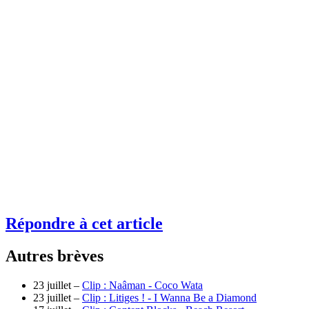
Répondre à cet article
Autres brèves
23 juillet –
Clip : Naâman - Coco Wata
23 juillet –
Clip : Litiges ! - I Wanna Be a Diamond