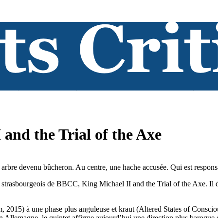
 and the Trial of the Axe
rbre devenu bûcheron. Au centre, une hache accusée. Qui est responsabl
 strasbourgeois de BBCC, King Michael II and the Trial of the Axe. Il d
2015) à une phase plus anguleuse et kraut (Altered States of Consciou
n Allemagne, le quintet affirme aujourd’hui une direction plus baroque 