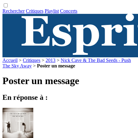
Rechercher
Critiques
Playlist
Concerts
Accueil
>
Critiques
>
2013
>
Nick Cave & The Bad Seeds - Push
The Sky Away
>
Poster un message
Poster un message
En réponse à :