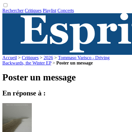
Rechercher
Critiques
Playlist
Concerts
Accueil
>
Critiques
>
2026
>
Tommaso Varisco - Driving
Backwards, the Winter EP
>
Poster un message
Poster un message
En réponse à :