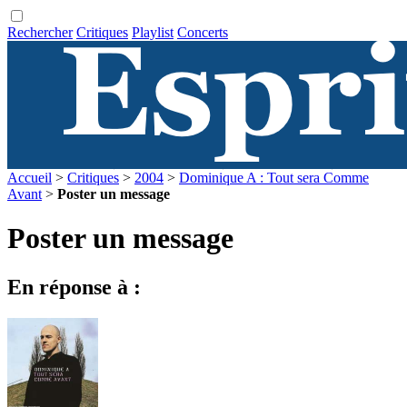
Rechercher
Critiques
Playlist
Concerts
Accueil
>
Critiques
>
2004
>
Dominique A : Tout sera Comme
Avant
>
Poster un message
Poster un message
En réponse à :