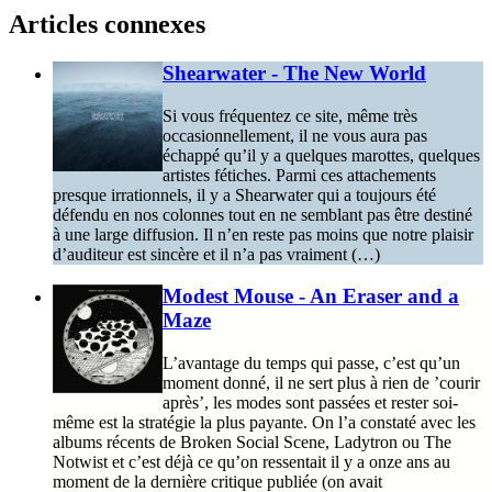
Articles connexes
Shearwater - The New World
Si vous fréquentez ce site, même très
occasionnellement, il ne vous aura pas
échappé qu’il y a quelques marottes, quelques
artistes fétiches. Parmi ces attachements
presque irrationnels, il y a Shearwater qui a toujours été
défendu en nos colonnes tout en ne semblant pas être destiné
à une large diffusion. Il n’en reste pas moins que notre plaisir
d’auditeur est sincère et il n’a pas vraiment (…)
Modest Mouse - An Eraser and a
Maze
L’avantage du temps qui passe, c’est qu’un
moment donné, il ne sert plus à rien de ’courir
après’, les modes sont passées et rester soi-
même est la stratégie la plus payante. On l’a constaté avec les
albums récents de Broken Social Scene, Ladytron ou The
Notwist et c’est déjà ce qu’on ressentait il y a onze ans au
moment de la dernière critique publiée (on avait