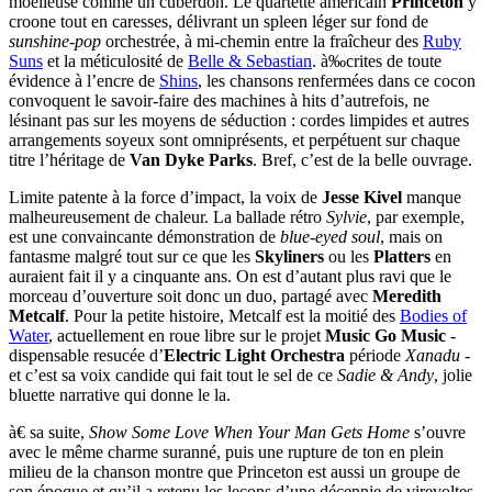
moelleuse comme un cuberdon. Le quartette américain
Princeton
y
croone tout en caresses, délivrant un spleen léger sur fond de
sunshine-pop
orchestrée, à mi-chemin entre la fraîcheur des
Ruby
Suns
et la méticulosité de
Belle & Sebastian
. à‰crites de toute
évidence à l’encre de
Shins
, les chansons renfermées dans ce cocon
convoquent le savoir-faire des machines à hits d’autrefois, ne
lésinant pas sur les moyens de séduction : cordes limpides et autres
arrangements soyeux sont omniprésents, et perpétuent sur chaque
titre l’héritage de
Van Dyke Parks
. Bref, c’est de la belle ouvrage.
Limite patente à la force d’impact, la voix de
Jesse Kivel
manque
malheureusement de chaleur. La ballade rétro
Sylvie
, par exemple,
est une convaincante démonstration de
blue-eyed soul
, mais on
fantasme malgré tout sur ce que les
Skyliners
ou les
Platters
en
auraient fait il y a cinquante ans. On est d’autant plus ravi que le
morceau d’ouverture soit donc un duo, partagé avec
Meredith
Metcalf
. Pour la petite histoire, Metcalf est la moitié des
Bodies of
Water
, actuellement en roue libre sur le projet
Music Go Music
-
dispensable resucée d’
Electric Light Orchestra
période
Xanadu
-
et c’est sa voix candide qui fait tout le sel de ce
Sadie & Andy
, jolie
bluette narrative qui donne le la.
à€ sa suite,
Show Some Love When Your Man Gets Home
s’ouvre
avec le même charme suranné, puis une rupture de ton en plein
milieu de la chanson montre que Princeton est aussi un groupe de
son époque et qu’il a retenu les leçons d’une décennie de virevoltes