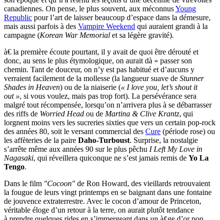
canadiennes. On pense, le plus souvent, aux méconnus
Young
Republic
pour l’art de laisser beaucoup d’espace dans la démesure,
mais aussi parfois à des
Vampire Weekend
qui auraient grandi à la
campagne (
Korean War Memorial
et sa légère gravité).
à€ la première écoute pourtant, il y avait de quoi être dérouté et
donc, au sens le plus étymologique, on aurait dà » passer son
chemin. Tant de douceur, on n’y est pas habitué et d’aucuns y
verraient facilement de la mollesse (la langueur suave de
Stunner
Shades in Heaven
) ou de la niaiserie (
« I love you, let’s shout it
out »
, si vous voulez, mais pas trop fort). La persévérance sera
malgré tout récompensée, lorsqu’on n’arrivera plus à se débarrasser
des riffs de
Worried Head
ou de
Martina & Clive Krantz
, qui
lorgnent moins vers les sucreries sixties que vers un certain pop-rock
des années 80, soit le versant commercial des
Cure
(période rose) ou
les affèteries de la paire
Daho-Turboust
. Surprise, la nostalgie
s’arrête même aux années 90 sur le plus pêchu
I Left My Love in
Nagasaki
, qui réveillera quiconque ne s’est jamais remis de
Yo La
Tengo
.
Dans le film
"Cocoon"
de Ron Howard, des vieillards retrouvaient
la fougue de leurs vingt printemps en se baignant dans une fontaine
de jouvence extraterrestre. Avec le cocon d’amour de Princeton,
véritable éloge d’un retour à la terre, on aurait plutôt tendance
à prendre quelques rides en s’immergeant dans un à¢ge d’or pop