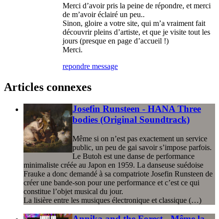
Merci d’avoir pris la peine de répondre, et merci
de m’avoir éclairé un peu..
Sinon, gloire a votre site, qui m’a vraiment fait
découvrir pleins d’artiste, et que je visite tout les
jours (presque en page d’accueil !)
Merci.
repondre message
Articles connexes
Josefin Runsteen - HANA Three
bodies (Original Soundtrack)
Même si on n’est pas exactement un service
public, un peu de gai savoir s’impose parfois.
Le Butoh est une danse de performance
minimaliste créée au Japon en 1959. La danseuse suédoise
Frauke a donc demandé à sa compatriote Josefin Runsteen de
créer une bande-son pour une performance et c’est ce qui
constitue l’objet musical du jour.
La lisière entre les musiques électronique et classique (…)
Annika and the Forest - Même la