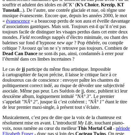
souffrir et adulent des idoles en
â€˜K’
(
K’s Choice
,
Krezip
,
KT
Tunstall
...). De l’autre, une contrée glaciale et nue, où règne une
musique évanescente. Encore que, depuis les années 2000, le mot
«
évanescence
» a beaucoup perdu de son aura et éveille davantage
d’associations gastriques. Mais soit. Toujours est-il qu’il n’est pas
toujours facile de distinguer les visages perdus dans cet entre deux
mondes.
Field recordings
nappés d’électro minimale, ou chant des
baleines sur fond d’hypnose
new age
? Pop éthérée, ou compile
celtique ? Avouez qu’on ne s’y retrouve pas toujours. Combien de
Dead Can Dance
ne sont-ils pas, ainsi, condamnés à errer pour
l’éternité dans ces limbes incertaines ?
Le cas de
jj
participe du même flou artistique. Impossible
à cartographier de façon précise, il laisse le critique face à ce
douloureux cas de conscience : envoyer paître les chantres du
politiquement correct indé, au risque de dévoiler une subjectivité
asociale. Même pas peur. Les Suédois de jj, donc, publient ici leur
deuxième album, logiquement intitulé
"NÂ° 3"
. Le premier
s’appelait
"NÂ° 2"
, jusque là c’est cohérent ;
"NÂ° 1"
étant le titre
de leur premier maxi-single, à présent tout s’éclaire.
Musicalement, c’est peu de dire que la voix de la chanteuse est
résolument mise en avant. L’introductif
My Life
, touchant piano-
voix, nous ramène au cœur du meilleur
This Mortal Coil
-
période
Elizabeth Fraser
- donc pas si loin des
Cocteau Twins
. On reste