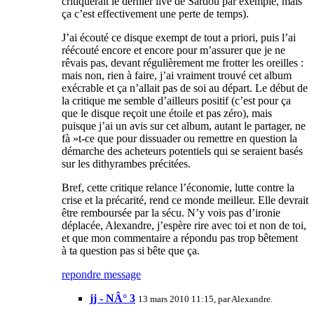
critiquerait le dernier live de Sardou par exemple, mais
ça c’est effectivement une perte de temps).
J’ai écouté ce disque exempt de tout a priori, puis l’ai
réécouté encore et encore pour m’assurer que je ne
rêvais pas, devant régulièrement me frotter les oreilles :
mais non, rien à faire, j’ai vraiment trouvé cet album
exécrable et ça n’allait pas de soi au départ. Le début de
la critique me semble d’ailleurs positif (c’est pour ça
que le disque reçoit une étoile et pas zéro), mais
puisque j’ai un avis sur cet album, autant le partager, ne
fà »t-ce que pour dissuader ou remettre en question la
démarche des acheteurs potentiels qui se seraient basés
sur les dithyrambes précitées.
Bref, cette critique relance l’économie, lutte contre la
crise et la précarité, rend ce monde meilleur. Elle devrait
être remboursée par la sécu. N’y vois pas d’ironie
déplacée, Alexandre, j’espère rire avec toi et non de toi,
et que mon commentaire a répondu pas trop bêtement
à ta question pas si bête que ça.
repondre message
jj - NÂ° 3
13 mars 2010 11:15, par
Alexandre.