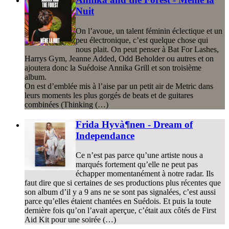
Nuit
On l’avoue, un talent féminin éclectique et un
peu électronique, c’est quelque chose qui
nous plait. On peut penser à Bat For Lashes,
Harrys Gym, Jeanne Added, Odd Beholder ou autres et on
ajoutera donc la Suédoise Annika Grill et son troisième
album.
On est d’emblée mis à l’aise par un petit air de Metric dans
leurs moments les plus gorgés de beats et de guitares
combinées (Thinking (…)
Frida Hyvà¶nen - Dream of
Independance
Ce n’est pas parce qu’une artiste nous a
marqués fortement qu’elle ne peut pas
échapper momentanément à notre radar. Ils
faut dire que si certaines de ses productions plus récentes que
son album d’il y a 9 ans ne se sont pas signalées, c’est aussi
parce qu’elles étaient chantées en Suédois. Et puis la toute
dernière fois qu’on l’avait aperçue, c’était aux côtés de First
Aid Kit pour une soirée (…)