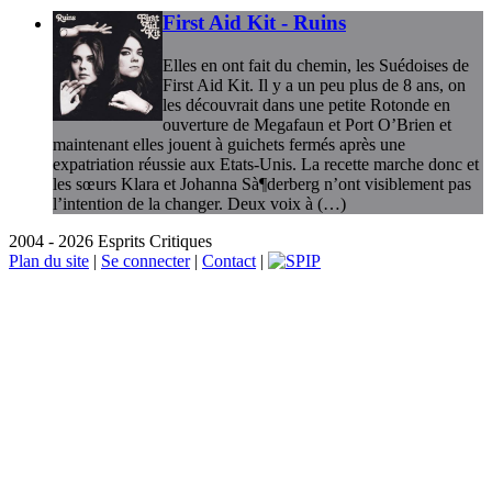
First Aid Kit - Ruins
Elles en ont fait du chemin, les Suédoises de
First Aid Kit. Il y a un peu plus de 8 ans, on
les découvrait dans une petite Rotonde en
ouverture de Megafaun et Port O’Brien et
maintenant elles jouent à guichets fermés après une
expatriation réussie aux Etats-Unis. La recette marche donc et
les sœurs Klara et Johanna Sà¶derberg n’ont visiblement pas
l’intention de la changer. Deux voix à (…)
2004 - 2026 Esprits Critiques
Plan du site
|
Se connecter
|
Contact
|