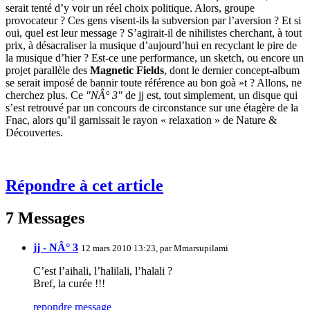
serait tenté d’y voir un réel choix politique. Alors, groupe
provocateur ? Ces gens visent-ils la subversion par l’aversion ? Et si
oui, quel est leur message ? S’agirait-il de nihilistes cherchant, à tout
prix, à désacraliser la musique d’aujourd’hui en recyclant le pire de
la musique d’hier ? Est-ce une performance, un sketch, ou encore un
projet parallèle des
Magnetic Fields
, dont le dernier concept-album
se serait imposé de bannir toute référence au bon goà »t ? Allons, ne
cherchez plus. Ce
"NÂ° 3"
de jj est, tout simplement, un disque qui
s’est retrouvé par un concours de circonstance sur une étagère de la
Fnac, alors qu’il garnissait le rayon « relaxation » de Nature &
Découvertes.
Répondre à cet article
7 Messages
jj - NÂ° 3
12 mars 2010 13:23, par
Mmarsupilami
C’est l’aihali, l’halilali, l’halali ?
Bref, la curée !!!
repondre message