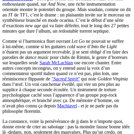
enthousiaste quand, sur
And Now
, une riche instrumentation
orientale montre le potentiel du groupe. Mais soudain, comme on dit
au JT de TF1, c’est le drame : un plaisantin invite sur le morceau un
synthétiseur branché en mode ocarina. C’est le début d’une série
d’exactions
new age
qui va faire déferler, tout le long des 27 petites
minutes que dure l’album, un redoutable torrent septique.
Comme si l’harmonica fluet ouvrant
Let Go
ne pouvait se suffire
à lui-même, comme si les guitares
cold wave
d’
Into the Light
n’étaient pas un argument recevable, jj se sent obligé d’en faire des
parodies de
dance music
pour clubs de Rimini, le genre d’horreurs
sur lesquelles seule
Sarah McLachlan
ose encore chanter. Entre
autres concepts incongrus, on y entend aussi la voix d’un
commentateur sportif italien quand ce n’est pas, plus loin, une
réminiscence flippante de
"Sacred Spirit"
qui noie
Golden Virginia
dans l’œuf. Un vrai cauchemar éveillé, qui vire un peu plus au
supplice à chaque seconde écoulée. Un instrument de torture
psychologique caché sous l’apparence d’un groupe pop-rock
atmosphérique, et branché avec ça. De mémoire d’homme, on
n’avait plus connu ça depuis
Machiavel
- et je ne parle pas du
philosophe florentin.
La constance, voire la persévérance de jj dans le n’importe quoi,
donne envie de crier au sabotage : pas la moindre fausse bonne idée
là -dedans, non, seulement des mauvaises. Plus qu’un credo, on