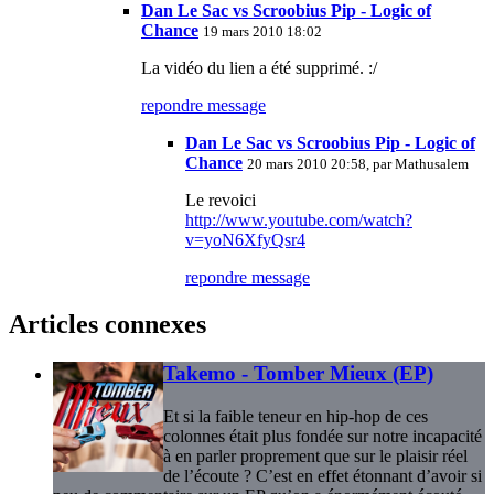
Dan Le Sac vs Scroobius Pip - Logic of
Chance
19 mars 2010 18:02
La vidéo du lien a été supprimé. :/
repondre message
Dan Le Sac vs Scroobius Pip - Logic of
Chance
20 mars 2010 20:58, par
Mathusalem
Le revoici
http://www.youtube.com/watch?
v=yoN6XfyQsr4
repondre message
Articles connexes
Takemo - Tomber Mieux (EP)
Et si la faible teneur en hip-hop de ces
colonnes était plus fondée sur notre incapacité
à en parler proprement que sur le plaisir réel
de l’écoute ? C’est en effet étonnant d’avoir si