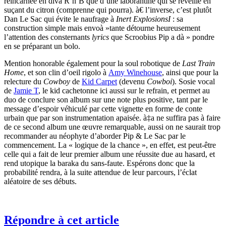
réincarnée en diva R’n’B que d’une laborantine qui se réveille en
suçant du citron (comprenne qui pourra). à€ l’inverse, c’est plutôt
Dan Le Sac qui évite le naufrage à
Inert ExplosionsI
: sa
construction simple mais envoà »tante détourne heureusement
l’attention des consternants
lyrics
que Scroobius Pip a dà » pondre
en se préparant un bolo.
Mention honorable également pour la soul robotique de
Last Train
Home
, et son clin d’oeil rigolo à
Amy Winehouse
, ainsi que pour la
relecture du
Cowboy
de
Kid Carpet
(devenu
Cowboi
). Sosie vocal
de
Jamie T
, le kid cachetonne ici aussi sur le refrain, et permet au
duo de conclure son album sur une note plus positive, tant par le
message d’espoir véhiculé par cette vignette en forme de conte
urbain que par son instrumentation apaisée. à‡a ne suffira pas à faire
de ce second album une œuvre remarquable, aussi on ne saurait trop
recommander au néophyte d’aborder Pip & Le Sac par le
commencement. La « logique de la chance », en effet, est peut-être
celle qui a fait de leur premier album une réussite due au hasard, et
rend utopique la baraka du sans-faute. Espérons donc que la
probabilité rendra, à la suite attendue de leur parcours, l’éclat
aléatoire de ses débuts.
Répondre à cet article