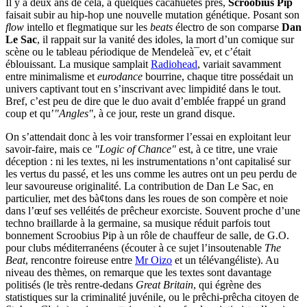
Il y a deux ans de cela, à quelques cacahuètes près,
Scroobius Pip
faisait subir au hip-hop une nouvelle mutation génétique. Posant son
flow
intello et flegmatique sur les
beats
électro de son comparse
Dan
Le Sac
, il rappait sur la vanité des idoles, la mort d’un comique sur
scène ou le tableau périodique de Mendeleà¯ev, et c’était
éblouissant. La musique samplait
Radiohead
, variait savamment
entre minimalisme et
eurodance
bourrine, chaque titre possédait un
univers captivant tout en s’inscrivant avec limpidité dans le tout.
Bref, c’est peu de dire que le duo avait d’emblée frappé un grand
coup et qu’
"Angles"
, à ce jour, reste un grand disque.
On s’attendait donc à les voir transformer l’essai en exploitant leur
savoir-faire, mais ce
"Logic of Chance"
est, à ce titre, une vraie
déception : ni les textes, ni les instrumentations n’ont capitalisé sur
les vertus du passé, et les uns comme les autres ont un peu perdu de
leur savoureuse originalité. La contribution de Dan Le Sac, en
particulier, met des bà¢tons dans les roues de son compère et noie
dans l’œuf ses velléités de prêcheur exorciste. Souvent proche d’une
techno braillarde à la germaine, sa musique réduit parfois tout
bonnement Scroobius Pip à un rôle de chauffeur de salle, de G.O.
pour clubs méditerranéens (écouter à ce sujet l’insoutenable
The
Beat
, rencontre foireuse entre
Mr Oizo
et un télévangéliste). Au
niveau des thèmes, on remarque que les textes sont davantage
politisés (le très rentre-dedans
Great Britain
, qui égrène des
statistiques sur la criminalité juvénile, ou le prêchi-prêcha citoyen de