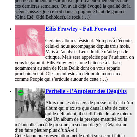
peu de commentaire sur un EP qu’on a énormément écouté
ces dernières semaines. On avait déjà évoqué la qualité de la
scène suisse. Que ce soit dans la pop indé haut de gamme
(Gina Eté, Odd Beholder), le rock (…)
Eilis Frawley - Fall Forward
Certains albums résistent. Non pas à l’écoute,
celui-ci nous accompagne depuis trois mois.
Mais à l’analyse. Leur fluidité n’aide pas le
critique. Mais sera appréciée par l’auditeur, on
vous le garantit. Eilis Frawley est une batteuse à la base,
notamment au sein de Kara Delik dont on vous reparle
prochainement. C’est manifeste au détour de morceaux
comme People qui s’articule autour de cette (…)
Peritelle - l’Ampleur des Dégà¢ts
Alors que les dossiers de presse font état d’un
album qui n’existe que dans la tête de ceux
qui le défendent, il est difficile de faire mieux
que Un album de la presque-maturité où la
mélancolie succède presque au second degré... Cela risque
d’en faire pleurer plus d’unÂ·e !
Cette laconique présentation met le doigt sur ce qui fait la