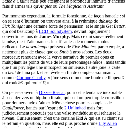
Stake a Claim
) mais peu atteignent la profondeur intimiste d’anciens
faits d’armes tels qu’
Angles
ou
The Magician’s Assistant
.
Par moments cependant, la formule fonctionne, de façon bancale : si
on se sent d’humeur, on trouvera ainsi à la rythmique
dubstep
de
Sick Tonight
une certaine force de persuasion, et le single
Get Better
,
qui doit beaucoup à
LCD Soundystem
, devrait logiquement
convertir les fans de
James Murphy
. Mais ce qui sauve réellement
la mise, c’est l’alternance - insuffisante - de moments moins
radicaux. Le
down-tempo
poisseux de
Five Minutes
, par exemple, a
nettement plus de classe que ce
Snob
à gros sabots. Les deux
morceaux renouent avec la verve narrative du premier opus en
multipliant les points de vue de leurs personnages-héros ; mais tandis
que l’un privilégie une introspection sinueuse, l’autre joue la carte
du
beat
de luna park et se révèle en fin de compte assommant :
comme
Corinne Charby
, « j’me sens comme une boule de flipperâ€¦
qui rouleâ€¦ qui rouleâ€¦ ».
On pense souvent à
Dizzee Rascal
, pour cette tendance inexorable
à basculer vers un hip-hop forain, qui sent un peu trop le croustillon
pour donner envie d’aimer. Même chose pour les couplets de
Cauliflower
, hantés par l’esprit de
2 Unlimited
mais fort
judicieusement ponctués par une valse synthétique qui rehausse le
niveau. Curieusement, c’est une certaine
Kid A
qui est au chant sur
le refrain en question, mais elle est plus proche d’une
Lily Allen