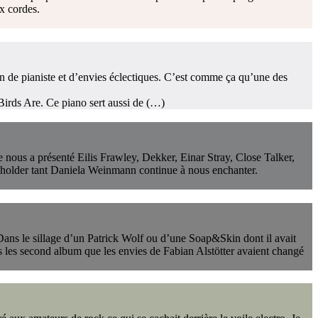
ix cordes.
on de pianiste et d’envies éclectiques. C’est comme ça qu’une des
Birds Are. Ce piano sert aussi de (…)
e nous a présenté Eilis Frawley, Dekker, Einar Stray, Close Talker,
holder tant Daniela Weinmann continue à nous enchanter.
 Dans le sillage d’un Patrick Wolf ou d’une Soap&Skin dont il avait
 dès les second album que les envies de Fabian Alstötter avaient changé