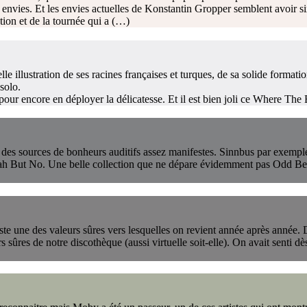
rs envies. Et les envies actuelles de Konstantin Gropper semblent avoir s
tion et de la tournée qui a (…)
 illustration de ses racines françaises et turques, de sa solide formati
solo.
our encore en déployer la délicatesse. Et il est bien joli ce Where The 
nt des sources de bonheurs auditifs assez manifestes. Sinnbus par exempl
ah But No. Une belle collection que ne dépare évidemment pas Odd Be
ste une des valeurs sûres vers lesquelles on revient année après année.
urs sûres de notre discothèque (aussi virtuelle soit-elle). On avait senti