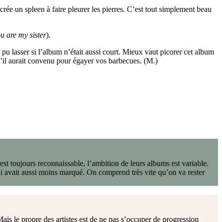
crée un spleen à faire pleurer les pierres. C’est tout simplement beau
u are my sister
).
it pu lasser si l’album n’était aussi court. Mieux vaut picorer cet album
qu’il aurait convenu pour égayer vos barbecues. (M.)
 est toujours reconnaissable, l’ambition de leurs albums est variable.
i avait aussi moins marqué. On comprend très vite qu’on va rester
ais le propre des artistes est de ne pas s’occuper de progression