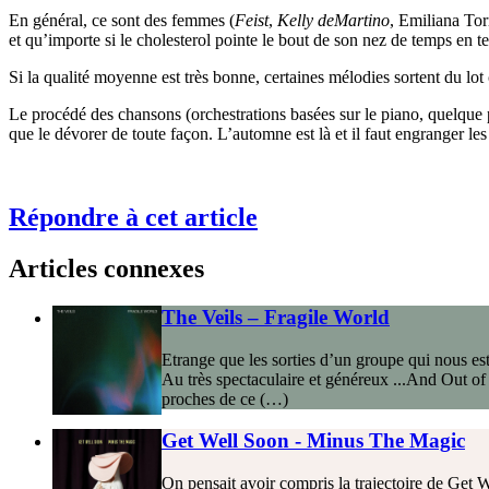
En général, ce sont des femmes (
Feist
,
Kelly deMartino
, Emiliana Tor
et qu’importe si le cholesterol pointe le bout de son nez de temps en t
Si la qualité moyenne est très bonne, certaines mélodies sortent du lot
Le procédé des chansons (orchestrations basées sur le piano, quelque
que le dévorer de toute façon. L’automne est là et il faut engranger l
Répondre à cet article
Articles connexes
The Veils – Fragile World
Etrange que les sorties d’un groupe qui nous est 
Au très spectaculaire et généreux ...And Out of
proches de ce (…)
Get Well Soon - Minus The Magic
On pensait avoir compris la trajectoire de Get W