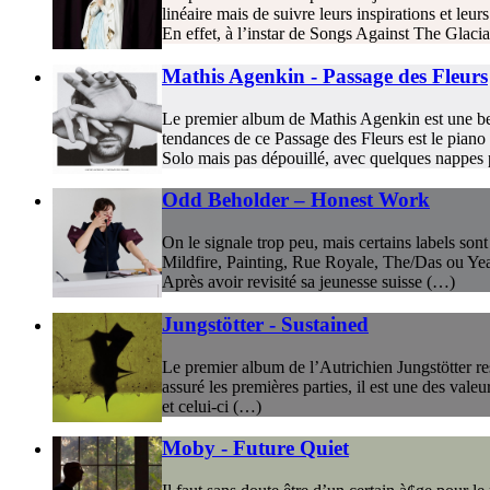
linéaire mais de suivre leurs inspirations et leu
En effet, à l’instar de Songs Against The Glacia
Mathis Agenkin - Passage des Fleurs
Le premier album de Mathis Agenkin est une belle
tendances de ce Passage des Fleurs est le piano 
Solo mais pas dépouillé, avec quelques nappes p
Odd Beholder – Honest Work
On le signale trop peu, mais certains labels so
Mildfire, Painting, Rue Royale, The/Das ou Ye
Après avoir revisité sa jeunesse suisse (…)
Jungstötter - Sustained
Le premier album de l’Autrichien Jungstötter re
assuré les premières parties, il est une des vale
et celui-ci (…)
Moby - Future Quiet