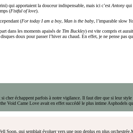
rini) qui apportaient la douceur indispensable, mais ici c’est
Antony
qui 
emps (
Fistful of love
).
 cependant (
For today I am a boy
,
Man is the baby
, l’imparable slow
Yo
 part dans les moments apaisés de
Tim Buckley
) est vite compris et aura
es disques doux pour passer l’hiver au chaud. En effet, je ne pense pas 
si cher échappent parfois à notre vigilance. Il faut dire que si leur style
 the Void Came Love avait en effet succédé le plus intime Asphodels qu
ell Soon, qui semblait évoluer vers une pop deplus en plus orchestrée.M