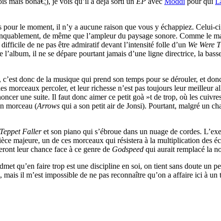
is mais bonâ€¦), je vois qu’il a déjà sorti un
EP
avec
Moddi
pour qui
L
pour le moment, il n’y a aucune raison que vous y échappiez. Celui-ci fai
manquablement, de même que l’ampleur du paysage sonore. Comme le mait
difficile de ne pas être admiratif devant l’intensité folle d’un
We Were T
e l’album, il ne se dépare pourtant jamais d’une ligne directrice, la bas
), c’est donc de la musique qui prend son temps pour se dérouler, et donc
 les morceaux percoler, et leur richesse n’est pas toujours leur meilleur
oncer une suite. Il faut donc aimer ce petit goà »t de trop, où les cuivre
un morceau (
Arrows
qui a son petit air de Jonsi). Pourtant, malgré un chan
Teppet Faller
et son piano qui s’ébroue dans un nuage de cordes. L’exer
ce majeure, un de ces morceaux qui résistera à la multiplication des éco
teront leur chance face à ce genre de
Godspeed
qui aurait remplacé la no
dmet qu’en faire trop est une discipline en soi, on tient sans doute un 
ais il m’est impossible de ne pas reconnaître qu’on a affaire ici à un tr