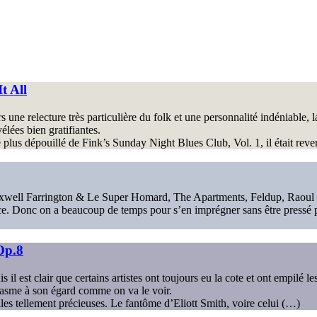
t All
une relecture très particulière du folk et une personnalité indéniable, l
élées bien gratifiantes.
le plus dépouillé de Fink’s Sunday Night Blues Club, Vol. 1, il était rev
xwell Farrington & Le Super Homard, The Apartments, Feldup, Raoul V
. Donc on a beaucoup de temps pour s’en imprégner sans être pressé par 
Op.8
l est clair que certains artistes ont toujours eu la cote et ont empilé le
iasme à son égard comme on va le voir.
illes tellement précieuses. Le fantôme d’Eliott Smith, voire celui (…)