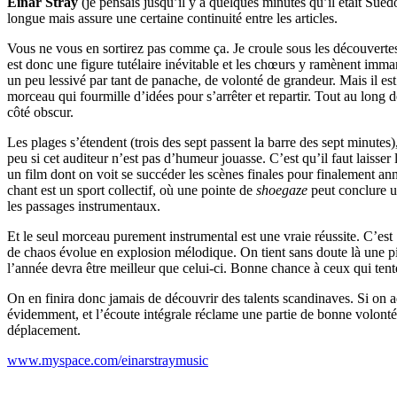
Einar Stray
(je pensais jusqu’il y a quelques minutes qu’il était Suédo
longue mais assure une certaine continuité entre les articles.
Vous ne vous en sortirez pas comme ça. Je croule sous les découvertes 
est donc une figure tutélaire inévitable et les chœurs y ramènent im
un peu lessivé par tant de panache, de volonté de grandeur. Mais il est 
morceau qui fourmille d’idées pour s’arrêter et repartir. Tout au long d
côté obscur.
Les plages s’étendent (trois des sept passent la barre des sept minutes
peu si cet auditeur n’est pas d’humeur jouasse. C’est qu’il faut laisser
un film dont on voit se succéder les scènes finales pour finalement ann
chant est un sport collectif, où une pointe de
shoegaze
peut conclure 
les passages instrumentaux.
Et le seul morceau purement instrumental est une vraie réussite. C’est
de chaos évolue en explosion mélodique. On tient sans doute là une piè
l’année devra être meilleur que celui-ci. Bonne chance à ceux qui ten
On en finira donc jamais de découvrir des talents scandinaves. Si on a
évidemment, et l’écoute intégrale réclame une partie de bonne volonté, m
déplacement.
www.myspace.com/einarstraymusic