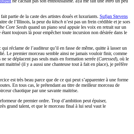
aurent
ne cachait pas son enthousiasme. à‡a me fait une
intro
un peu
t partie de la caste des artistes doués et luxuriants.
Sufjan Stevens
re de l’Illinois, la peur du
kitsch
n’est pas un frein crédible et je sors
he Core Seeds
quand un piano seul appuie les voix en retrait sur un
se étant toujours là pour empêcher toute incursion non désirée dans le
 qui réclame de l’auditeur qu’il en fasse de même, quitte à lasser un
 allié. Le premier morceau semble ainsi ne jamais vouloir finir, comme
s ne se déplacent pas seuls mais en formation serrée (
Caressed
), où le
t maitrisé (il y a aussi une chanteuse tout à fait en place), je préfère
cice est très beau parce que de ce qui peut s’apparenter à une forme
utes. En tous cas, le prétendant au titre de meilleur morceau de
irceur chaotique par une savante maitrise.
performeur de premier ordre. Trop d’ambition peut épuiser,
ès grand talent, et que le morceau final à lui seul vaut le