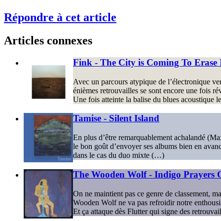
Répondre à cet article
Articles connexes
Fink - The City is Coming To Erase I
Avec un parcours atypique de l’électronique vers 
énièmes retrouvailles se sont encore une fois rév
Une fois atteinte la balise du blues acoustique 
Tamise - Silent Island
En plus d’être remarquablement achalandé (Ma
le bon goût d’envoyer ses albums bien en avance
dans le cas du duo mixte (…)
The Wooden Wolf - Indigo Prayers 
On ne maintient pas ce genre de classement, mais i
Wooden Wolf ne va pas refroidir notre enthous
Et ça attaque dès Flutter qui signe des retrouva