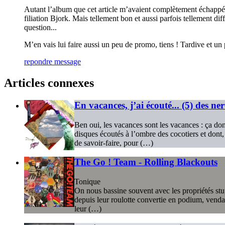
Autant l’album que cet article m’avaient complètement échappé. J
filiation Bjork. Mais tellement bon et aussi parfois tellement di
question...
M’en vais lui faire aussi un peu de promo, tiens ! Tardive et un p
repondre message
Articles connexes
En vacances, j’ai écouté... (5) des ne
Ben oui, les vacances sont les vacances : ça d
disques écoutés à l’ombre des cocotiers et dont
de savoir-faire, pour (…)
The Go ! Team - Rolling Blackouts
Tonique
On nous bassine souvent avec les propriétés stup
depuis leur roulotte convertie en podium, vendai
leur (…)