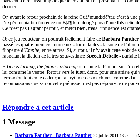
parvient à être aussi limpide que le cristal tout en présentant la comp
dernier.
Or, avant le retour prochain de la reine Guà°mundsdà³ttir, c’est à une
l’expérimentation forcenée où Bjà¶rk a plongé plus d’une fois cette déc
Ce n’est pas flagrant partout, et merci bien, mais l’influence est crian
à€ ce jeu réducteur, on pourrait facilement faire de
Barbara Panther
passé les quatre premiers morceaux - formidables - la suite de l’alb
flippante d’
Empire
, entre autres. Si, surtout, il n’y avait cette voix
rappelant la diction de la très sous-estimée
Speech Debelle
- parfaite 
« Tide is turning, the future’s returning »
, chante la Panther sur l’exce
lui consume le ventre. Retour vers le futur, donc, pour une artiste qui
terre-mère tout en le cadençant au rythme des machines, comme dans un f
reconnaissons que sa nouvelle prêtresse n’est pas dépourvue de pouv
Répondre à cet article
1 Message
Barbara Panther - Barbara Panther
26 juillet 2011 13:56, par
M