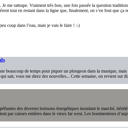
e me rattrape. Vraiment très bon, une fois passée la question traditionne
fférent tout en restant dans la ligne que, finalement, on s’en fout que ça
eu coup dans l’eau, mais je vais le faire ! :-)
rds
onne beaucoup de temps pour piquer un plongeon dans la musique, mais pa
, qui sait, vous me direz des nouvelles... Cette semaine, on revient sur
éfiantes des diverses boissons énergétiques inondant le marché, héritière
ent par caisses entières dans le vieux far west. Les bonimenteurs d’auj