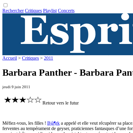
Rechercher
Critiques
Playlist
Concerts
Accueil
>
Critiques
>
2011
Barbara Panther - Barbara Pan
jeudi 9 juin 2011
Retour vers le futur
Méfiez-vous, les filles !
Bjà¶rk
a appelé et elle veut récupérer sa place
ferventes au tempérament de geyser, praticiennes fantasques d’une fo