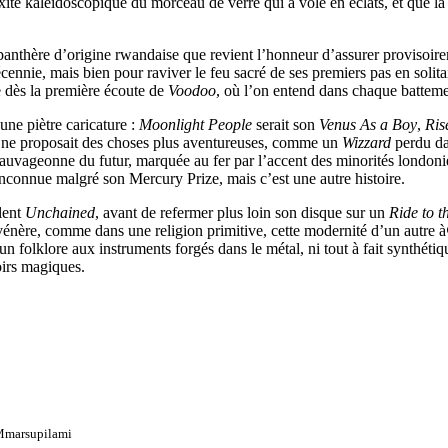
lexité kaléidoscopique du morceau de verre qui a volé en éclats, et que l
 panthère d’origine rwandaise que revient l’honneur d’assurer provisoir
ennie, mais bien pour raviver le feu sacré de ses premiers pas en solitai
te dès la première écoute de
Voodoo
, où l’on entend dans chaque battem
une piètre caricature :
Moonlight People
serait son
Venus As a Boy
,
Ris
um ne proposait des choses plus aventureuses, comme un
Wizzard
perdu da
 de sauvageonne du futur, marquée au fer par l’accent des minorités london
inconnue malgré son Mercury Prize, mais c’est une autre histoire.
llent
Unchained
, avant de refermer plus loin son disque sur un
Ride to t
 vénère, comme dans une religion primitive, cette modernité d’un autre à¢
olklore aux instruments forgés dans le métal, ni tout à fait synthétique 
oirs magiques.
marsupilami