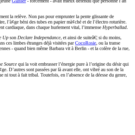
a jeune
Glasser
- forcément - avait mieux défendu que personne l’an
ement la relève. Non pas pour emprunter la pente glissante de
re, l’à¢ge béni des tubes en papier mà¢ché et de l’électro roturière.
ent cardiaque, dans chaque hurlement vital, l’immense
Hyperballad
.
e Up
son
Declare Independance
, et ainsi de suiteâ€¦ si du moins,
ns ces limbes étranges déjà visitées par
CocoRosie
, ou la transe
iennes - quand bien même Barbara vit à Berlin - et la colère de la rue,
he Source
qui la voit embrasser l’énergie pure à l’origine du désir qui
ge. D’autres sont passées par là avant elle, ont vibré au son de la
ni tout à fait tribal. Toutefois, en l’absence de la déesse du genre,