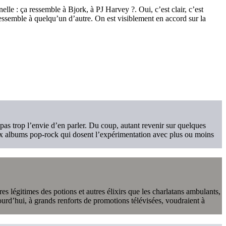
lle : ça ressemble à Bjork, à PJ Harvey ?. Oui, c’est clair, c’est
 ressemble à quelqu’un d’autre. On est visiblement en accord sur la
s trop l’envie d’en parler. Du coup, autant revenir sur quelques
 dix albums pop-rock qui dosent l’expérimentation avec plus ou moins
s légitimes des potions et autres élixirs que les charlatans ambulants,
ourd’hui, à grands renforts de promotions télévisées, voudraient à