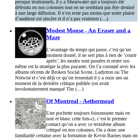
presque irrationnels, il y a Shearwater qui a toujours été
défendu en nos colonnes tout en ne semblant pas être destiné
à une large diffusion. Il n’en reste pas moins que notre plaisir
d’auditeur est sincère et il n’a pas vraiment (…)
Modest Mouse - An Eraser and a
Maze
L’avantage du temps qui passe, c’est qu’un
moment donné, il ne sert plus à rien de ’courir
après’, les modes sont passées et rester soi-
même est la stratégie la plus payante. On l’a constaté avec les
albums récents de Broken Social Scene, Ladytron ou The
Notwist et c’est déjà ce qu’on ressentait il y a onze ans au
moment de la dernière critique publiée (on avait
involontairement manqué The (…)
Of Montreal - Aethermead
Une pochette toujours foisonnante mais en
noir et blanc cette fois-ci, c’est le premier
contact qu’on a avec ce treizième album
critiqué en nos colonnes. On a donc une
familiarité certaine avec la formation de Kevin Barnes mais on