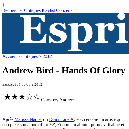
Rechercher
Critiques
Playlist
Concerts
Accueil
>
Critiques
>
2012
Andrew Bird - Hands Of Glory
mercredi 31 octobre 2012
Cow-boy Andrew
Après
Marissa Nadler
ou
Dominique A
, voici encore un artiste qui
complète son album d’un
EP
, Encore un album qu’on avait aimé et