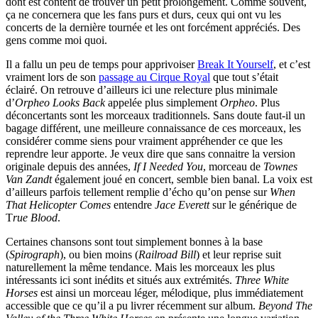
dont est content de trouver un petit prolongement. Comme souvent,
ça ne concernera que les fans purs et durs, ceux qui ont vu les
concerts de la dernière tournée et les ont forcément appréciés. Des
gens comme moi quoi.
Il a fallu un peu de temps pour apprivoiser
Break It Yourself
, et c’est
vraiment lors de son
passage au Cirque Royal
que tout s’était
éclairé. On retrouve d’ailleurs ici une relecture plus minimale
d’
Orpheo Looks Back
appelée plus simplement
Orpheo
. Plus
déconcertants sont les morceaux traditionnels. Sans doute faut-il un
bagage différent, une meilleure connaissance de ces morceaux, les
considérer comme siens pour vraiment appréhender ce que les
reprendre leur apporte. Je veux dire que sans connaitre la version
originale depuis des années,
If I Needed You
, morceau de
Townes
Van Zandt
également joué en concert, semble bien banal. La voix est
d’ailleurs parfois tellement remplie d’écho qu’on pense sur
When
That Helicopter Comes
entendre
Jace Everett
sur le générique de
T
rue Blood
.
Certaines chansons sont tout simplement bonnes à la base
(
Spirograph
), ou bien moins (
Railroad Bill
) et leur reprise suit
naturellement la même tendance. Mais les morceaux les plus
intéressants ici sont inédits et situés aux extrémités.
Three White
Horses
est ainsi un morceau léger, mélodique, plus immédiatement
accessible que ce qu’il a pu livrer récemment sur album.
Beyond The