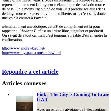
Valley of the Three White Horses
en présente une longue variation,
reprenant notamment la langueur mélancolique des voix du morceau
de base. On a moins l’habitude de voir
Bird
prendre ses aises dans
de longs morceaux avec un violon en liberté, mais c’est sans doute
une voie à creuser à l’avenir.
à‰minemment anecdotique, cet
EP
de complément est là pour
rappeler qu’
Andrew Bird
est un artiste libre, singulier et productif.
On savait déjà tout ça, mais c’est toujours agréable d’en entendre la
confirmation.
http://www.andrewbird.net/
http://www.myspace.com/andrewbird
Répondre à cet article
Articles connexes
Fink - The City is Coming To Erase
It All
Avec un parcours atypique de l’électronique