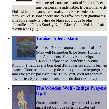
vers une relecture très particulière du folk et
une personnalité indéniable, la personnalité de
Fink est toujours aussi reconnaissable. Et ces énièmes
retrouvailles se sont encore une fois révélées bien gratifiantes.
Une fois atteinte la balise du blues acoustique le plus
dépouillé de Fink’s Sunday Night Blues Club, Vol. 1, il était
revenu à des (…)
Tamise - Silent Island
En plus d’être remarquablement achalandé
(Maxwell Farrington & Le Super Homard,
The Apartments, Feldup, Raoul Vignal,
GRIVE, Stéphane Milochévitch, Nadine
Khouri...), Talitres a le bon goût d’envoyer ses albums bien en
avance. Donc on a beaucoup de temps pour s’en imprégner
sans être pressé par l’actualité. Et souvent, c’est au bénéfice
des artistes. Spécialement dans le cas du duo mixte (…)
The Wooden Wolf - Indigo Prayers
Op.8
On ne maintient pas ce genre de classement,
mais il est clair que certains artistes ont