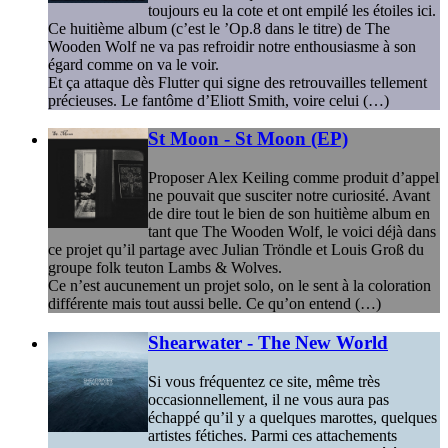
toujours eu la cote et ont empilé les étoiles ici.
Ce huitième album (c’est le ’Op.8 dans le titre) de The
Wooden Wolf ne va pas refroidir notre enthousiasme à son
égard comme on va le voir.
Et ça attaque dès Flutter qui signe des retrouvailles tellement
précieuses. Le fantôme d’Eliott Smith, voire celui (…)
St Moon - St Moon (EP)
Proposer Alex Keiling comme produit d’appel
ne pouvait que susciter notre curiosité. Avant
de dire tout le bien de son huitième album en
tant que The Wooden Wolf, le voici déjà dans
ce projet qu’il partage avec Julian Tröndle et Louis Groß du
groupe folk teuton Lambs & Wolves.
Ce n’est aucunement un projet solo, on le sent à la coloration
différente mais tout aussi belle. Ce qu’on entend (…)
Shearwater - The New World
Si vous fréquentez ce site, même très
occasionnellement, il ne vous aura pas
échappé qu’il y a quelques marottes, quelques
artistes fétiches. Parmi ces attachements