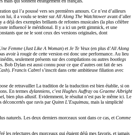
iers mais qui sonnent étrangement en français.
ation qui l’a poussé vers ses premières amours. Ce n’est d’ailleurs
lon lui, il a voulu se tester sur
All Along The Watchtower
avant d’aller
y a déjà des exemples brillants de refontes musicales (la plus célèbre
oute influencé le méridional. Il y a ici un petit gimmick, et une
constants que ne le sont ceux des versions originales, dont
Une Femme
(
Just Like A Woman
) et
Je Te Veux
(en plus d’
All Along
pas avoir à rougir de cette version est donc une performance. Au lieu
 inédits, seulement présents sur des compilations ou autres
bootlegs
es. Bob Dylan est aussi connu pour ce que d’autres ont fait de ses
Cash
).
Francis Cabrel
s’inscrit dans cette ambitieuse filiation avec
de retravailler La tradition de la traduction est bien établie, si on
axons. En termes
dylanniens
, c’est
Hughes Auffray
ou
Graeme Albright
nel, bien plus allusif. Evidemment, le résultat n’est pas le même ici. Le
us déconcertés que ravis par
Quinn L’Esquimau
, mais la simplicité
 plus naturels. Les deux derniers morceaux sont dans ce cas, et
Comme
éré les relectures des morceaux qui étaient déjà mes favoris, et jamais