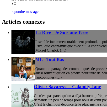
SO
repondre message
Articles connexes
La Rive - Je Suis une Terre
Il semble incommensurablement profond, le puits
Rive, duo chant/musique avec qui la connivence s’
Mikael Charlot. (…)
ML - Tout Bas
Quand on partage des communiqués de presse via d
aussi souvent qu’on en profite pour faire de bell
fancophones (…)
Olivier Savaresse – Calamity Jane
Ce n’est pas parce qu’on a déjà beaucoup fréquen
demandé un peu de temps pour nous devenir plei
C’est le chant qui déconcerte le plus, même si on 