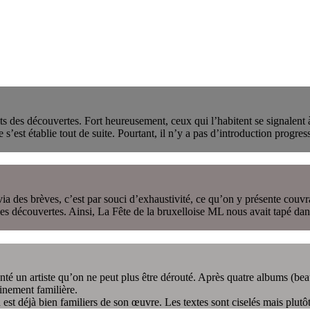
 des découvertes. Fort heureusement, ceux qui l’habitent se signalent à
est établie tout de suite. Pourtant, il n’y a pas d’introduction progressi
es brèves, c’est par souci d’exhaustivité, ce qu’on y présente couvrant 
es découvertes. Ainsi, La Fête de la bruxelloise ML nous avait tapé dans 
té un artiste qu’on ne peut plus être dérouté. Après quatre albums (bea
nement familière.
est déjà bien familiers de son œuvre. Les textes sont ciselés mais plutôt 