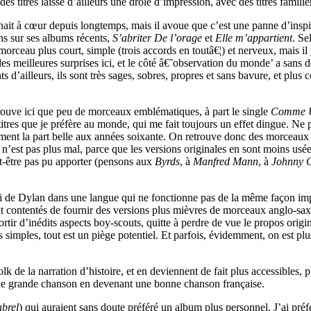
 des titres laisse d’ailleurs une drôle d’impression, avec des titres famil
nait à cœur depuis longtemps, mais il avoue que c’est une panne d’inspir
ons sur ses albums récents,
S’abriter De l’orage
et
Elle m’appartient
. Se
rceau plus court, simple (trois accords en toutâ€¦) et nerveux, mais il 
 des meilleures surprises ici, et le côté â€˜observation du monde’ a sans d
d’ailleurs, ils sont très sages, sobres, propres et sans bavure, et plus 
trouve ici que peu de morceaux emblématiques, à part le single
Comme 
itres que je préfère au monde, qui me fait toujours un effet dingue. Ne 
quement la part belle aux années soixante. On retrouve donc des morceaux
e n’est pas plus mal, parce que les versions originales en sont moins usé
t-être pas pu apporter (pensons aux
Byrds
, à
Manfred Mann
, à
Johnny 
de Dylan dans une langue qui ne fonctionne pas de la même façon impose 
ont contentés de fournir des versions plus mièvres de morceaux anglo-s
ortir d’inédits aspects boy-scouts, quitte à perdre de vue le propos origi
s simples, tout est un piège potentiel. Et parfois, évidemment, on est pl
olk de la narration d’histoire, et en deviennent de fait plus accessibles,
une grande chanson en devenant une bonne chanson française.
brel
) qui auraient sans doute préféré un album plus personnel. J’ai préf