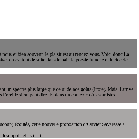
 nous et bien souvent, le plaisir est au rendez-vous. Voici donc La
ve, on est tout de suite dans le bain la poésie franche et lucide de
un spectre plus large que celui de nos goûts (litote). Mais il arrive
l’oreille si on peut dire. Et dans un contexte où les artistes
ucoup) écoutés, cette nouvelle proposition d’Olivier Savaresse a
descriptifs et ils (…)