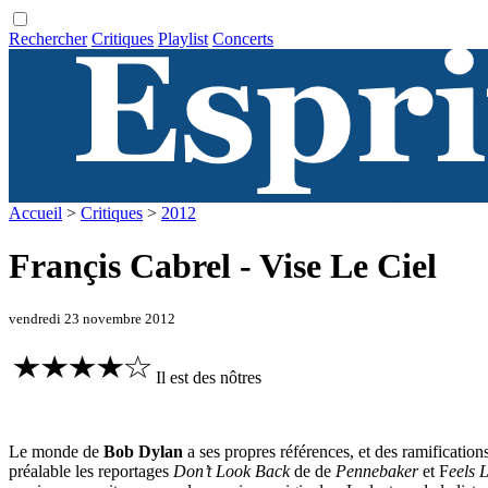
Rechercher
Critiques
Playlist
Concerts
Accueil
>
Critiques
>
2012
Françis Cabrel - Vise Le Ciel
vendredi 23 novembre 2012
Il est des nôtres
Le monde de
Bob Dylan
a ses propres références, et des ramificati
préalable les reportages
Don’t Look Back
de de
Pennebaker
et F
eels 