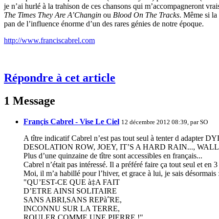
je n’ai hurlé à la trahison de ces chansons qui m’accompagneront vra
The Times They Are A’Changin
ou
Blood On The Tracks
. Même si la 
pan de l’influence énorme d’un des rares génies de notre époque.
http://www.franciscabrel.com
Répondre à cet article
1 Message
Françis Cabrel - Vise Le Ciel
12 décembre 2012 08:39, par
SO
A tître indicatif Cabrel n’est pas tout seul à tenter d adapter 
DESOLATION ROW, JOEY, IT’S A HARD RAIN..., WAL
Plus d’une quinzaine de tître sont accessibles en français...
Cabrel n’était pas intéressé. Il a préféré faire ça tout seul et en 
Moi, il m’a habillé pour l’hiver, et grace à lui, je sais désormais 
"QU’EST-CE QUE à‡A FAIT
D’ETRE AINSI SOLITAIRE
SANS ABRI,SANS REPàˆRE,
INCONNU SUR LA TERRE,
ROULER COMME UNE PIERRE !"