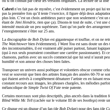
ou si on connait par cœur les versions originales. La lecture de la liste
Cabrel
n’en fait pas de mystère, c’est évidemment un projet qui lui te
pas la première fois qu’il tente l’exercice, il figure déjà deux adaptati
plus loin. C’est un choix ambitieux parce que non seulement c’est un mo
étant de
Jimi Hendrix
, rien que ça). Disons-le tout de suite, c’est une
intensité musicale un peu supérieure. Tant qu’on parle des arrangements 
l’enregistrement s’étire sur 25 ans.
La discographie de
Bob Dylan
est gigantesque et touffue, et on ne re
The Watchtower
bien évidemment).
I Want You
est sans doute un des t
des incontournables, il est vraiment allé puiser partout, faisant logi
(qui à eux seuls pourraient constituer une carrière passionnante). Et c
chansons, parfois avec un succès commercial que lui seul n’aurait peu
humilité et son amour des choses bien faites.
Transposer un univers aussi poétique et volontiers obscur comme celui 
veut se souvenir que bien des artistes français des années 60-70 se s
qui étaient arrivés à complétement dénaturer l’artiste en en faisant ress
constant recours aux images, les phrases chargées, les mélodies parfoi
mélancolique de
Simple Twist Of Fate
reste patente.
Certains morceaux sont plus descriptifs, plus ancrés dans la tradition f
Blind Willie Mc Tell
(cachée sur le volume III de ses
bootlegs
) reste 
Ce disque est un disque d’un fan (de
Bob Dylan
) pour des fans (de
Ca