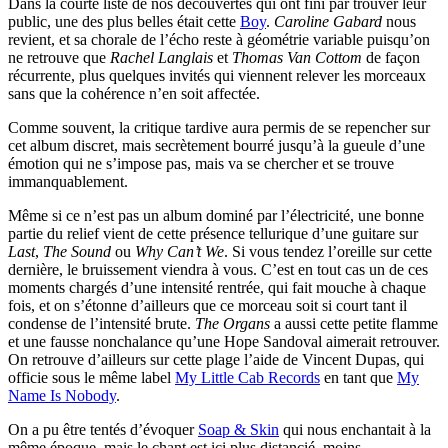
Dans la courte liste de nos découvertes qui ont fini par trouver leur
public, une des plus belles était cette
Boy
.
Caroline Gabard
nous
revient, et sa chorale de l’écho reste à géométrie variable puisqu’on
ne retrouve que
Rachel Langlais
et
Thomas Van Cottom
de façon
récurrente, plus quelques invités qui viennent relever les morceaux
sans que la cohérence n’en soit affectée.
Comme souvent, la critique tardive aura permis de se repencher sur
cet album discret, mais secrètement bourré jusqu’à la gueule d’une
émotion qui ne s’impose pas, mais va se chercher et se trouve
immanquablement.
Même si ce n’est pas un album dominé par l’électricité, une bonne
partie du relief vient de cette présence tellurique d’une guitare sur
Last
,
The Sound
ou
Why Can’t We
. Si vous tendez l’oreille sur cette
dernière, le bruissement viendra à vous. C’est en tout cas un de ces
moments chargés d’une intensité rentrée, qui fait mouche à chaque
fois, et on s’étonne d’ailleurs que ce morceau soit si court tant il
condense de l’intensité brute.
The Organs
a aussi cette petite flamme
et une fausse nonchalance qu’une Hope Sandoval aimerait retrouver.
On retrouve d’ailleurs sur cette plage l’aide de Vincent Dupas, qui
officie sous le même label
My Little Cab Records
en tant que
My
Name Is Nobody
.
On a pu être tentés d’évoquer
Soap & Skin
qui nous enchantait à la
même époque, mais le chant est ici plus distancié, moins