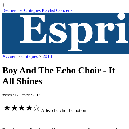
Rechercher
Critiques
Playlist
Concerts
Accueil
>
Critiques
>
2013
Boy And The Echo Choir - It
All Shines
mercredi 20 février 2013
Allez chercher l’émotion