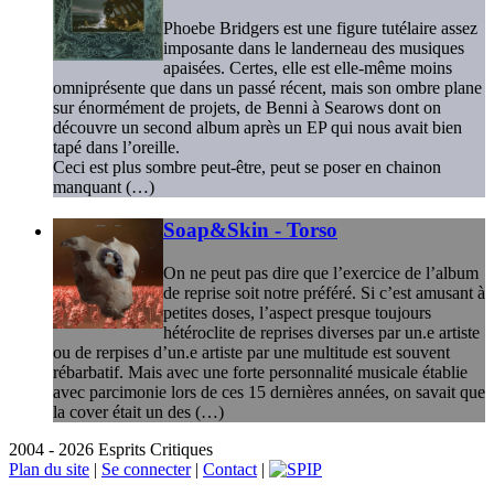
Phoebe Bridgers est une figure tutélaire assez
imposante dans le landerneau des musiques
apaisées. Certes, elle est elle-même moins
omniprésente que dans un passé récent, mais son ombre plane
sur énormément de projets, de Benni à Searows dont on
découvre un second album après un EP qui nous avait bien
tapé dans l’oreille.
Ceci est plus sombre peut-être, peut se poser en chainon
manquant (…)
Soap&Skin - Torso
On ne peut pas dire que l’exercice de l’album
de reprise soit notre préféré. Si c’est amusant à
petites doses, l’aspect presque toujours
hétéroclite de reprises diverses par un.e artiste
ou de rerpises d’un.e artiste par une multitude est souvent
rébarbatif. Mais avec une forte personnalité musicale établie
avec parcimonie lors de ces 15 dernières années, on savait que
la cover était un des (…)
2004 - 2026 Esprits Critiques
Plan du site
|
Se connecter
|
Contact
|