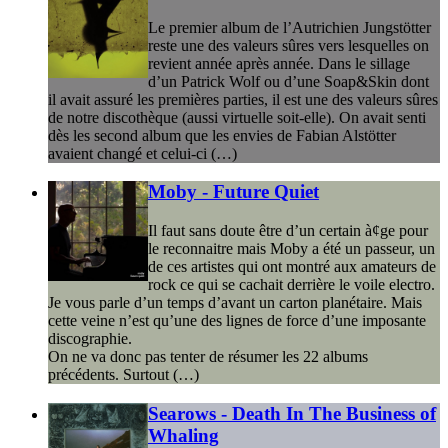
Le premier album de l’Autrichien Jungstötter
reste une des valeurs sûres vers lesquelles on
revient année après année. Dans le sillage
d’un Patrick Wolf ou d’une Soap&Skin dont
il avait assuré les premières parties, il est une des valeurs sûres
de notre discothèque (aussi virtuelle soit-elle). On avait senti
dès les second album que les envies de Fabian Alstötter
avaient changé et celui-ci (…)
Moby - Future Quiet
Il faut sans doute être d’un certain à¢ge pour
le reconnaitre mais Moby a été un passeur, un
de ces artistes qui ont montré aux amateurs de
rock ce qui se cachait derrière le voile electro.
Je vous parle d’un temps d’avant un carton planétaire. Mais
cette veine n’est qu’une des lignes de force d’une imposante
discographie.
On ne va donc pas tenter de résumer les 22 albums
précédents. Surtout (…)
Searows - Death In The Business of
Whaling