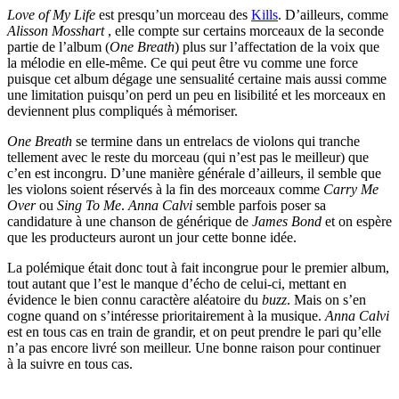
Love of My Life
est presqu’un morceau des
Kills
. D’ailleurs, comme
Alisson Mosshart
, elle compte sur certains morceaux de la seconde
partie de l’album (
One Breath
) plus sur l’affectation de la voix que
la mélodie en elle-même. Ce qui peut être vu comme une force
puisque cet album dégage une sensualité certaine mais aussi comme
une limitation puisqu’on perd un peu en lisibilité et les morceaux en
deviennent plus compliqués à mémoriser.
One Breath
se termine dans un entrelacs de violons qui tranche
tellement avec le reste du morceau (qui n’est pas le meilleur) que
c’en est incongru. D’une manière générale d’ailleurs, il semble que
les violons soient réservés à la fin des morceaux comme
Carry Me
Over
ou
Sing To Me
.
Anna Calvi
semble parfois poser sa
candidature à une chanson de générique de
James Bond
et on espère
que les producteurs auront un jour cette bonne idée.
La polémique était donc tout à fait incongrue pour le premier album,
tout autant que l’est le manque d’écho de celui-ci, mettant en
évidence le bien connu caractère aléatoire du
buzz
. Mais on s’en
cogne quand on s’intéresse prioritairement à la musique.
Anna Calvi
est en tous cas en train de grandir, et on peut prendre le pari qu’elle
n’a pas encore livré son meilleur. Une bonne raison pour continuer
à la suivre en tous cas.