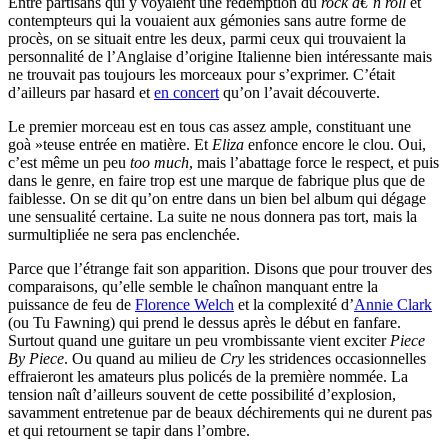
Entre partisans qui y voyaient une rédemption du
rock â€˜n roll
et
contempteurs qui la vouaient aux gémonies sans autre forme de
procès, on se situait entre les deux, parmi ceux qui trouvaient la
personnalité de l’Anglaise d’origine Italienne bien intéressante mais
ne trouvait pas toujours les morceaux pour s’exprimer. C’était
d’ailleurs par hasard et
en concert
qu’on l’avait découverte.
Le premier morceau est en tous cas assez ample, constituant une
goà »teuse entrée en matière. Et
Eliza
enfonce encore le clou. Oui,
c’est même un peu
too much
, mais l’abattage force le respect, et puis
dans le genre, en faire trop est une marque de fabrique plus que de
faiblesse. On se dit qu’on entre dans un bien bel album qui dégage
une sensualité certaine. La suite ne nous donnera pas tort, mais la
surmultipliée ne sera pas enclenchée.
Parce que l’étrange fait son apparition. Disons que pour trouver des
comparaisons, qu’elle semble le chaînon manquant entre la
puissance de feu de
Florence Welch
et la complexité d’
Annie Clark
(ou Tu Fawning) qui prend le dessus après le début en fanfare.
Surtout quand une guitare un peu vrombissante vient exciter
Piece
By Piece
. Ou quand au milieu de
Cry
les stridences occasionnelles
effraieront les amateurs plus policés de la première nommée. La
tension naît d’ailleurs souvent de cette possibilité d’explosion,
savamment entretenue par de beaux déchirements qui ne durent pas
et qui retournent se tapir dans l’ombre.