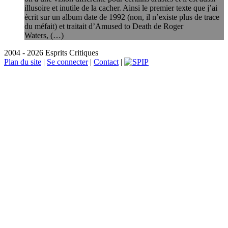
illusoire et inutile de la cacher. Ainsi le premier texte que j’ai
écrit sur un album date de 1992 (non, il n’existe plus de trace
du méfait) et traitait d’Amused to Death de Roger
Waters, (…)
2004 - 2026 Esprits Critiques
Plan du site
|
Se connecter
|
Contact
|