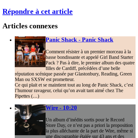
Répondre à cet article
Articles connexes
Panic Shack - Panic Shack
Comment résister à un premier morceau à la
basse bondissante et appelé Girl Band Starter
Pack ? Pas à dire, le premier album des quatre
filles de Cardiff, précédées d’une belle
réputation scénique passée par Glastonbury, Reading, Green
Man ou SXSW est prometteur.
Ce qui plait et se maintient tout au long de Panic Shack, c’est
l’humour ravageur, celui qu’on avait tant aimé chez The
Pipettes (…)
Wire - 10:20
Un album d’inédits sortis pour le Record
Store Day, ce n’est pas a priori la proposition
la plus alléchante de la part de Wire, même si
une discographie étalée sur 43 ans et des