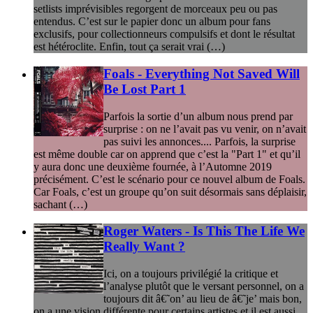
setlists imprévisibles regorgent de morceaux peu ou pas
entendus. C’est sur le papier donc un album pour fans
exclusifs, pour collectionneurs compulsifs et dont le résultat
est hétéroclite. Enfin, tout ça serait vrai (…)
Foals - Everything Not Saved Will
Be Lost Part 1
Parfois la sortie d’un album nous prend par
surprise : on ne l’avait pas vu venir, on n’avait
pas suivi les annonces.... Parfois, la surprise
est même double car on apprend que c’est la "Part 1" et qu’il
y aura donc une deuxième fournée, à l’Automne 2019
précisément. C’est le scénario pour ce nouvel album de Foals.
Car Foals, c’est un groupe qu’on suit désormais sans déplaisir,
sachant (…)
Roger Waters - Is This The Life We
Really Want ?
Ici, on a toujours privilégié la critique et
l’analyse plutôt que le versant personnel, on a
toujours dit â€˜on’ au lieu de â€˜je’ mais bon,
on a une vision différente pour certains artistes et il est aussi