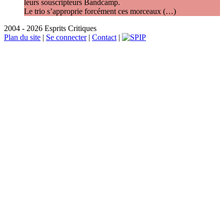
leurs souscripteurs Bandcamp.
Le trio s’approprie forcément ces morceaux (…)
2004 - 2026 Esprits Critiques
Plan du site
|
Se connecter
|
Contact
|