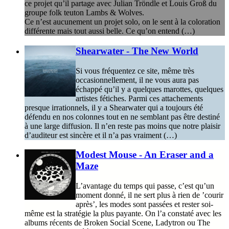
ce projet qu’il partage avec Julian Tröndle et Louis Groß du
groupe folk teuton Lambs & Wolves.
Ce n’est aucunement un projet solo, on le sent à la coloration
différente mais tout aussi belle. Ce qu’on entend (…)
Shearwater - The New World
Si vous fréquentez ce site, même très
occasionnellement, il ne vous aura pas
échappé qu’il y a quelques marottes, quelques
artistes fétiches. Parmi ces attachements
presque irrationnels, il y a Shearwater qui a toujours été
défendu en nos colonnes tout en ne semblant pas être destiné
à une large diffusion. Il n’en reste pas moins que notre plaisir
d’auditeur est sincère et il n’a pas vraiment (…)
Modest Mouse - An Eraser and a
Maze
L’avantage du temps qui passe, c’est qu’un
moment donné, il ne sert plus à rien de ’courir
après’, les modes sont passées et rester soi-
même est la stratégie la plus payante. On l’a constaté avec les
albums récents de Broken Social Scene, Ladytron ou The