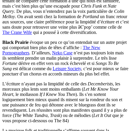
tentant de comparer cette formation à une qui nous est familière,
mais c’est bien plus qu’une escapade pour
Chris Funk
et
Nate
Query
. De plus, vous n’entendrez pas la voix particulière de
Colin
Melloy
. On avait senti chez la formation de
Portland
un franc retour
aux sources, une claire préférence pour la limpidité d’écriture et c’est
sans doute pour retrouver une veine plus â€˜pop’ comme celle de
The Crane Wife
qui a poussé à cette diversification.
Black Prairie
évoque un peu ce qu’on entendait sur un autre projet
qui comportait bien plus de têtes d’affiche :
The New
Pornographers
. D’ailleurs,
Neko Case
n’est pas toujours loin mais
ils semblent prendre un malin plaisir à surprendre. Le très lisse
Fortune
dérive en effet vers un rock échevelé et si
Songs To Be
Sung
est délicat comme du
Leisure Society
, c’est pour mieux se faire
ponctuer d’un chorus en accords mineurs du plus bel effet.
L’écriture n’ayant pas la limpidité de celle des
Decemberists
, les
morceaux plus lents sont moins emballants (
Let Me Know Your
Heart
, le mollasson
If I Knew You Then
). Ils s’en sortent
logiquement bien mieux quand ils misent sur la rondeur du son et
une puissance de feu qui détonne avec le bluegrass dont ils se
revendiquent. Les réussites sont plus manifestes quand il y a plus de
force (
The White Tundra
,
Trask
) ou de mélodies (
Let It Out
que je
vous propose ci-dessous ou The 84)
La musique folk et traditionnelle s’affirme souvent dans la