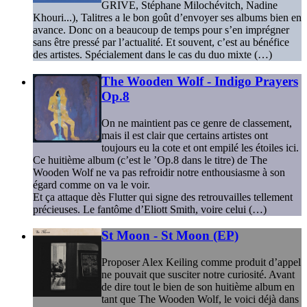
GRIVE, Stéphane Milochévitch, Nadine
Khouri...), Talitres a le bon goût d’envoyer ses albums bien en
avance. Donc on a beaucoup de temps pour s’en imprégner
sans être pressé par l’actualité. Et souvent, c’est au bénéfice
des artistes. Spécialement dans le cas du duo mixte (…)
The Wooden Wolf - Indigo Prayers
Op.8
On ne maintient pas ce genre de classement,
mais il est clair que certains artistes ont
toujours eu la cote et ont empilé les étoiles ici.
Ce huitième album (c’est le ’Op.8 dans le titre) de The
Wooden Wolf ne va pas refroidir notre enthousiasme à son
égard comme on va le voir.
Et ça attaque dès Flutter qui signe des retrouvailles tellement
précieuses. Le fantôme d’Eliott Smith, voire celui (…)
St Moon - St Moon (EP)
Proposer Alex Keiling comme produit d’appel
ne pouvait que susciter notre curiosité. Avant
de dire tout le bien de son huitième album en
tant que The Wooden Wolf, le voici déjà dans