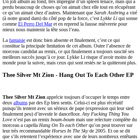
Un joli album au fond, très imprégné d’un spleen tenace, mais qui a
perdu beaucoup de choses qu’on aimait chez elle tout en récupérant
ce qu’on aimait chez d’autres. Maintenant que
Sarah Assbring
a viré
(à notre grand dam) du côté pop de la force, c’est
Lykke Li
qui sonne
comme
El Perro Del Mar
et en reprend la fausse mièvrerie pour
mieux nous maintenir la tête sous l’eau.
La
fantaisie
est donc bien absente et finalement, c’est ce qui
constitue la principale limitation de cet album. Outre l’absence de
morceau candidat au remix, ce qui finalement a toujours suscité ses
meilleurs succès jusqu’à ce jour. Lykke Li risque d’avoir moins de
monde pour la suivre, mais ceux qui sont restés ne la quitteront plus.
Thee Silver Mt Zion - Hang Out To Each Other EP
Thee Silver Mt Zion
apprécie toujours d’occuper le temps entre
deux
albums
par des Ep bien sentis. Celui-ci est plus récréatif
puisqu’ils tentent avec un sérieux de pape (expression qui leur sied
finalement peu) d’investir le dancefloor.
Any Fucking Thing You
Love
n’est pas un remix
boum-boum
mais une relecture complète du
morceau a capella
Hang On To each Other
qu’on peut trouver sur
leur très recommandable
Horses In The Sky
de 2005. Et on se dit
que s’ils retentent l’expérience avec une de leurs nombreux entêtants