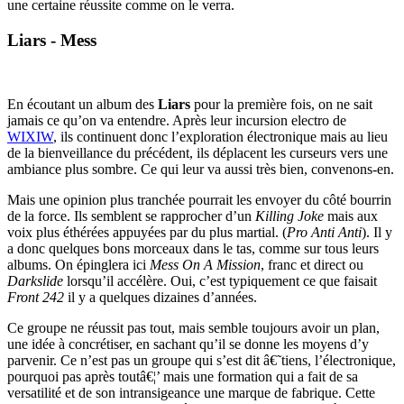
une certaine réussite comme on le verra.
Liars - Mess
En écoutant un album des
Liars
pour la première fois, on ne sait
jamais ce qu’on va entendre. Après leur incursion electro de
WIXIW
, ils continuent donc l’exploration électronique mais au lieu
de la bienveillance du précédent, ils déplacent les curseurs vers une
ambiance plus sombre. Ce qui leur va aussi très bien, convenons-en.
Mais une opinion plus tranchée pourrait les envoyer du côté bourrin
de la force. Ils semblent se rapprocher d’un
Killing Joke
mais aux
voix plus éthérées appuyées par du plus martial. (
Pro Anti Anti
). Il y
a donc quelques bons morceaux dans le tas, comme sur tous leurs
albums. On épinglera ici
Mess On A Mission
, franc et direct ou
Darkslide
lorsqu’il accélère. Oui, c’est typiquement ce que faisait
Front 242
il y a quelques dizaines d’années.
Ce groupe ne réussit pas tout, mais semble toujours avoir un plan,
une idée à concrétiser, en sachant qu’il se donne les moyens d’y
parvenir. Ce n’est pas un groupe qui s’est dit â€˜tiens, l’électronique,
pourquoi pas après toutâ€¦’ mais une formation qui a fait de sa
versatilité et de son intransigeance une marque de fabrique. Cette