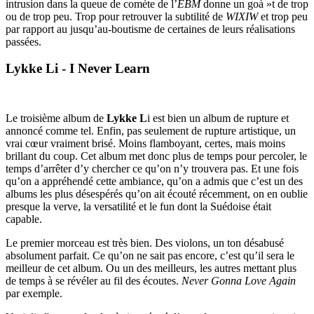
intrusion dans la queue de comète de l’
EBM
donne un goà »t de trop
ou de trop peu. Trop pour retrouver la subtilité de
WIXIW
et trop peu
par rapport au jusqu’au-boutisme de certaines de leurs réalisations
passées.
Lykke Li - I Never Learn
Le troisième album de
Lykke L
i est bien un album de rupture et
annoncé comme tel. Enfin, pas seulement de rupture artistique, un
vrai cœur vraiment brisé. Moins flamboyant, certes, mais moins
brillant du coup. Cet album met donc plus de temps pour percoler, le
temps d’arrêter d’y chercher ce qu’on n’y trouvera pas. Et une fois
qu’on a appréhendé cette ambiance, qu’on a admis que c’est un des
albums les plus désespérés qu’on ait écouté récemment, on en oublie
presque la verve, la versatilité et le fun dont la Suédoise était
capable.
Le premier morceau est très bien. Des violons, un ton désabusé
absolument parfait. Ce qu’on ne sait pas encore, c’est qu’il sera le
meilleur de cet album. Ou un des meilleurs, les autres mettant plus
de temps à se révéler au fil des écoutes.
Never Gonna Love Again
par exemple.