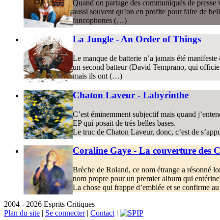
Quand on partage des communiqués de presse via d
aussi souvent qu’on en profite pour faire de bell
fancophones (…)
La Jungle - An Order of Things
Le manque de batterie n’a jamais été manifeste 
un second batteur (David Temprano, qui officie a
mais ils ont (…)
Chaton Laveur - Labyrinthe
C’est éminemment subjectif mais quand j’entend
EP qui posait de très belles bases.
Le truc de Chaton Laveur, donc, c’est de s’appu
Coraline Gaye - La couverture des 
Brèche de Roland, ce nom étrange a résonné lon
nom propre pour un premier album qui entérine 
La chose qui frappe d’emblée et se confirme au l
2004 - 2026 Esprits Critiques
Plan du site
|
Se connecter
|
Contact
|