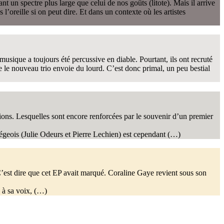
un spectre plus large que celui de nos goûts (litote). Mais il arrive
l’oreille si on peut dire. Et dans un contexte où les artistes
sique a toujours été percussive en diable. Pourtant, ils ont recruté
e le nouveau trio envoie du lourd. C’est donc primal, un peu bestial
ons. Lesquelles sont encore renforcées par le souvenir d’un premier
égeois (Julie Odeurs et Pierre Lechien) est cependant (…)
’est dire que cet EP avait marqué. Coraline Gaye revient sous son
e à sa voix, (…)