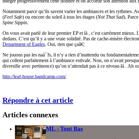
intègre progressivement cette donnée et on accorde son attention aux
Notamment parce qu’ils savent varier les ambiances et les rythmes. Av
(
Feel Safe
) ou encore du soleil à tous les étages (
Not That Sad
). Parce
Spine Sippin
.
On vous avait parlé de leur premier EP et là , c’est carrément mieux. L
dedans. C’est qu’il y a une vraie solidité. Pas de cache-misère électron
Department of Eagles
. Oui, rien que çaâ€¦
Ne jouons pas les naà¯fs, il n’y a rien d’inattendu ou fondamentalement
qui collent parfaitement à l’ambiance estivale. Non, on n’avait presque
diversifie avec pertinence) qu’on n’attendait pas à ce niveau-là . Ah oui
http://leaf-house.bandcamp.com/
Répondre à cet article
Articles connexes
ML - Tout Bas