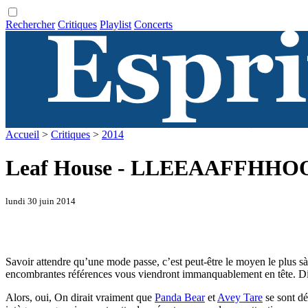
Rechercher
Critiques
Playlist
Concerts
Accueil
>
Critiques
>
2014
Leaf House - LLEEAAFFHH
lundi 30 juin 2014
Savoir attendre qu’une mode passe, c’est peut-être le moyen le plus sà 
encombrantes références vous viendront immanquablement en tête. Di
Alors, oui, On dirait vraiment que
Panda Bear
et
Avey Tare
se sont dé