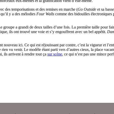
 morceaux eux-mêmes et la gratification vient d’elle-même.
ec des temporisations et des remises en marche (
Go Outside
et sa basse
 qu’il y a des mélodies
Four Walls
comme des bidouilles électroniques pl
e groupe a grandi de deux tailles d’une fois. La première taille pour fa
ique, ils ont trouvé une voie et s’y engouffrent avec un bel appétit.
Dan
 nouveau ici. Ce qui est réjouissant par contre, c’est la vigueur et l’en
 rien vu venir. Le modèle étant parti vers d’autres cieux, la place vaca
, ils arrivent à rendre tout ça
sur scène
, ce qui n’est pas une mince per