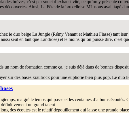
es brèves, c’est par souci d’exhaustivité, ce qu’on y présente couvrant 
es découvertes. Ainsi, La Fête de la bruxelloise ML nous avait tapé dans 
chez le duo belge La Jungle (Rémy Venant et Mathieu Flasse) tant leur mu
ussi seul en tant que Landrose) et le moins qu’on puisse dire, c’est qu
s un nom de formation comme ça, je suis déjà dans de bonnes dispositi
yer sur des bases krautrock pour une euphorie bien plus pop. Le duo li
Choses
gtemps, malgré le temps qui passe et les centaines d’albums écoutés. C
définitivement un grand talent.
ong des écoutes est le relatif dépouillement qui laisse une grande plac