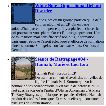
White Note - Oppositional Defiant
Disorder
White Note est un groupe parisien qui a déjà
sorti un album et un EP. On en parle
aujourd’hui parce qu’on pense qu’il y a plusieurs choses ici
qui pourraient vous plaire. On est là pour ça après tout. Hors
de toute mode mais sans être daté non plus, la formation
parisienne retrouve l’esprit éclectique et efficace de formations
nineties comme Strangelove ou Jack sur Amito. Ou alors du
Gene (…)
Séance de Rattrapage #34 -
Hannah, Marie et Lou Lou
Hannah Peel - Rebox II EP
On est bien contents d’avoir des nouvelles de
la jolie Hannah Peel. Surtout que vu le
nombre de ses collaborations, il est facile de perdre le fil. Il
faut aussi savoir qu’à l’instar d’Olivier Ackerman d’A Place
To Bury Strangers qui fabrique ses pédales d’effets, Hannah
produit des boîtes à musique. Et ce sont elles qui constituent le
plus gros de l’orchestration (…)