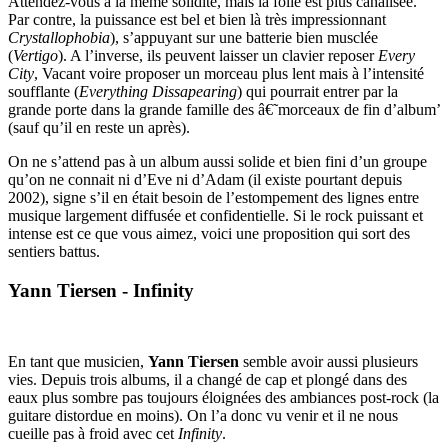
Attendez-vous à la même solidité, mais la folie est plus canalisée.
Par contre, la puissance est bel et bien là très impressionnant
Crystallophobia
), s’appuyant sur une batterie bien musclée
(
Vertigo
). A l’inverse, ils peuvent laisser un clavier reposer
Every
City
, Vacant voire proposer un morceau plus lent mais à l’intensité
soufflante (
Everything Dissapearing
) qui pourrait entrer par la
grande porte dans la grande famille des â€˜morceaux de fin d’album’
(sauf qu’il en reste un après).
On ne s’attend pas à un album aussi solide et bien fini d’un groupe
qu’on ne connait ni d’Eve ni d’Adam (il existe pourtant depuis
2002), signe s’il en était besoin de l’estompement des lignes entre
musique largement diffusée et confidentielle. Si le rock puissant et
intense est ce que vous aimez, voici une proposition qui sort des
sentiers battus.
Yann Tiersen - Infinity
En tant que musicien,
Yann Tiersen
semble avoir aussi plusieurs
vies. Depuis trois albums, il a changé de cap et plongé dans des
eaux plus sombre pas toujours éloignées des ambiances post-rock (la
guitare distordue en moins). On l’a donc vu venir et il ne nous
cueille pas à froid avec cet
Infinity
.