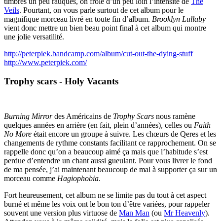
timbres un peu rauques, on frôle d’un peu loin l’intensité de
The
Veils
. Pourtant, on vous parle surtout de cet album pour le
magnifique morceau livré en toute fin d’album.
Brooklyn Lullaby
vient donc mettre un bien beau point final à cet album qui montre
une jolie versatilité.
http://peterpiek.bandcamp.com/album/cut-out-the-dying-stuff
http://www.peterpiek.com/
Trophy scars - Holy Vacants
Burning Mirror
des Américains de
Trophy Scars
nous ramène
quelques années en arrière (en fait, plein d’années), celles ou
Faith
No More
était encore un groupe à suivre. Les chœurs de Qeres et les
changements de rythme constants facilitant ce rapprochement. On se
rappelle donc qu’on a beaucoup aimé ça mais que l’habitude s’est
perdue d’entendre un chant aussi gueulant. Pour vous livrer le fond
de ma pensée, j’ai maintenant beaucoup de mal à supporter ça sur un
morceau comme
Hagiophobia
.
Fort heureusement, cet album ne se limite pas du tout à cet aspect
burné et même les voix ont le bon ton d’être variées, pour rappeler
souvent une version plus virtuose de
Man Man
(ou
Mr Heavenly
).