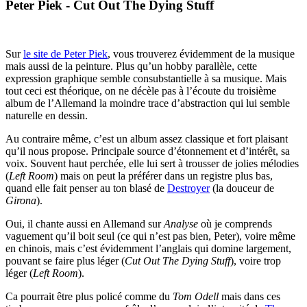
Peter Piek - Cut Out The Dying Stuff
Sur
le site de Peter Piek
, vous trouverez évidemment de la musique
mais aussi de la peinture. Plus qu’un hobby parallèle, cette
expression graphique semble consubstantielle à sa musique. Mais
tout ceci est théorique, on ne décèle pas à l’écoute du troisième
album de l’Allemand la moindre trace d’abstraction qui lui semble
naturelle en dessin.
Au contraire même, c’est un album assez classique et fort plaisant
qu’il nous propose. Principale source d’étonnement et d’intérêt, sa
voix. Souvent haut perchée, elle lui sert à trousser de jolies mélodies
(
Left Room
) mais on peut la préférer dans un registre plus bas,
quand elle fait penser au ton blasé de
Destroyer
(la douceur de
Girona
).
Oui, il chante aussi en Allemand sur
Analyse
où je comprends
vaguement qu’il boit seul (ce qui n’est pas bien, Peter), voire même
en chinois, mais c’est évidemment l’anglais qui domine largement,
pouvant se faire plus léger (
Cut Out The Dying Stuff
), voire trop
léger (
Left Room
).
Ca pourrait être plus policé comme du
Tom Odell
mais dans ces