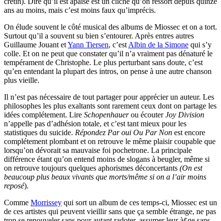
crétin). Dire qu’il est apaisé est un cliché qu’on ressort depuis quinze
ans au moins, mais c’est moins faux qu’imprécis.
On élude souvent le côté musical des albums de Miossec et on a tort.
Surtout qu’il a souvent su bien s’entourer. Après entres autres
Guillaume Jouant et
Yann Tiersen
, c’est
Albin de la Simone
qui s’y
colle. Et on ne peut que constater qu’il n’a vraiment pas dénaturé le
tempérament de Christophe. Le plus perturbant sans doute, c’est
qu’en entendant la plupart des intros, on pense à une autre chanson
plus vieille.
Il n’est pas nécessaire de tout partager pour apprécier un auteur. Les
philosophes les plus exaltants sont rarement ceux dont on partage les
idées complétement. Lire
Schopenhauer
ou écouter
Joy Division
n’appelle pas d’adhésion totale, et c’est tant mieux pour les
statistiques du suicide.
Répondez Par oui Ou Par Non
est encore
complétement plombant et on retrouve le même plaisir coupable que
lorsqu’on dévorait sa mauvaise foi pochetrone. La principale
différence étant qu’on entend moins de slogans à beugler, même si
on retrouve toujours quelques aphorismes déconcertants
(On est
beaucoup plus beaux vivants que morts/même si on a l’air moins
reposé
).
Comme
Morrissey
qui sort un album de ces temps-ci, Miossec est un
de ces artistes qui peuvent vieillir sans que ça semble étrange, ne pas
trop se renouveler sans pour autant radoter, assumer leur à¢ge sans