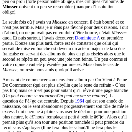
peu ou prou (forte personnalité oblige), mes critiques d’albums de
Miossec
doivent un peu se ressembler (manque d’inspiration
oblige).
La seule fois où j’avais vu
Miossec
en concert, il était bourré et ce
n’est pas terrible. Mais je n’étais pas fà¢ché pour deux raisons. Tout
d’abord, on ne pouvait pas en vouloir d’être bourré, c’était
Miossec
quoi. Et puis surtout, j’avais découvert
Dominique A
en première
partie. Douze ans plus tard, force est de constater que celui qui
servait de mise en bouche est devenu un acteur majeur de la scène
française en servant des albums de plus en plus ciselés alors que le
second se répète un peu avec une joie non feinte. Un peu comme si
votre copine avait été présentée par une
ex
. Mais dans le cas de
Miossec
, on reste bons amis quoiqu’il arrive.
Amusant de commencer son neuvième album par On Vient à Peine
De Commencer (qui est plus sibyllin que le reste du refrain - C’est
pas fini) mais ce n’est pas pour autant qu’il rêve d’une page blanche
(
On peut encore se retourner/On peut encore se réparer
). La
question de l’à¢ge est centrale. Depuis
1964
qui est son année de
naissance, on le sent abandonner progressivement son rôle de mà¢le
excessif qui cherche à plaire sans oser le déclarer pour une position
plus neutre, le â€˜nous’ remplaçant petit à petit le â€˜je’. Alors qu’il
prenait plus qu’à son tour une position tranchée il peut prendre du
recul sans s’apitoyer (Il ne fera plus le salaud/Il ne fera plus le