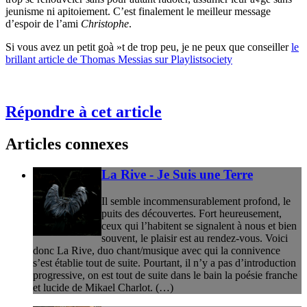
jeunisme ni apitoiement. C’est finalement le meilleur message
d’espoir de l’ami
Christophe
.
Si vous avez un petit goà »t de trop peu, je ne peux que conseiller
le
brillant article de Thomas Messias sur Playlistsociety
Répondre à cet article
Articles connexes
La Rive - Je Suis une Terre
Il semble incommensurablement profond, le
puits des découvertes. Fort heureusement,
ceux qui l’habitent se signalent à nous et bien
souvent, le plaisir est au rendez-vous. Voici
donc La Rive, duo chant/musique avec qui la connivence
s’est établie tout de suite. Pourtant, il n’y a pas d’introduction
progressive, on est tout de suite dans le bain la poésie franche
et lucide de Mikael Charlot. (…)