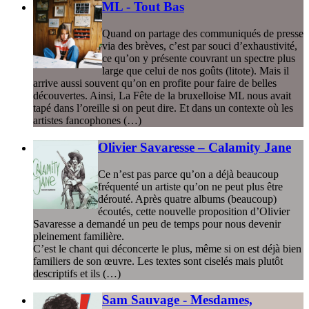
ML - Tout Bas
Quand on partage des communiqués de presse
via des brèves, c’est par souci d’exhaustivité,
ce qu’on y présente couvrant un spectre plus
large que celui de nos goûts (litote). Mais il
arrive aussi souvent qu’on en profite pour faire de belles
découvertes. Ainsi, La Fête de la bruxelloise ML nous avait
tapé dans l’oreille si on peut dire. Et dans un contexte où les
artistes fancophones (…)
Olivier Savaresse – Calamity Jane
Ce n’est pas parce qu’on a déjà beaucoup
fréquenté un artiste qu’on ne peut plus être
dérouté. Après quatre albums (beaucoup)
écoutés, cette nouvelle proposition d’Olivier
Savaresse a demandé un peu de temps pour nous devenir
pleinement familière.
C’est le chant qui déconcerte le plus, même si on est déjà bien
familiers de son œuvre. Les textes sont ciselés mais plutôt
descriptifs et ils (…)
Sam Sauvage - Mesdames,