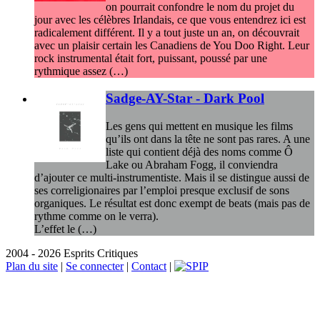
on pourrait confondre le nom du projet du
jour avec les célèbres Irlandais, ce que vous entendrez ici est
radicalement différent. Il y a tout juste un an, on découvrait
avec un plaisir certain les Canadiens de You Doo Right. Leur
rock instrumental était fort, puissant, poussé par une
rythmique assez (…)
Sadge-AY-Star - Dark Pool
Les gens qui mettent en musique les films
qu’ils ont dans la tête ne sont pas rares. A une
liste qui contient déjà des noms comme Ô
Lake ou Abraham Fogg, il conviendra
d’ajouter ce multi-instrumentiste. Mais il se distingue aussi de
ses correligionaires par l’emploi presque exclusif de sons
organiques. Le résultat est donc exempt de beats (mais pas de
rythme comme on le verra).
L’effet le (…)
2004 - 2026 Esprits Critiques
Plan du site
|
Se connecter
|
Contact
|