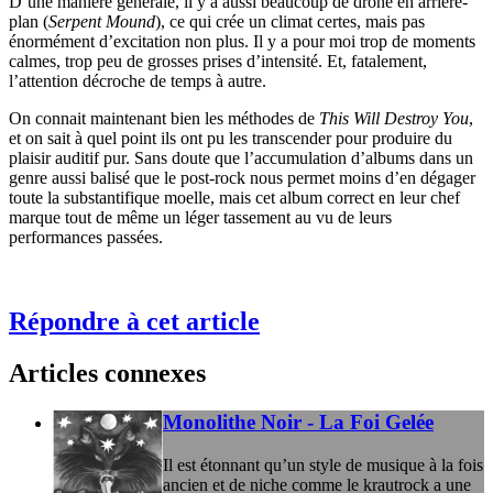
D’une manière générale, il y a aussi beaucoup de drone en arrière-
plan (
Serpent Mound
), ce qui crée un climat certes, mais pas
énormément d’excitation non plus. Il y a pour moi trop de moments
calmes, trop peu de grosses prises d’intensité. Et, fatalement,
l’attention décroche de temps à autre.
On connait maintenant bien les méthodes de
This Will Destroy You
,
et on sait à quel point ils ont pu les transcender pour produire du
plaisir auditif pur. Sans doute que l’accumulation d’albums dans un
genre aussi balisé que le post-rock nous permet moins d’en dégager
toute la substantifique moelle, mais cet album correct en leur chef
marque tout de même un léger tassement au vu de leurs
performances passées.
Répondre à cet article
Articles connexes
Monolithe Noir - La Foi Gelée
Il est étonnant qu’un style de musique à la fois
ancien et de niche comme le krautrock a une