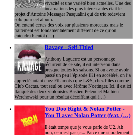
vivacité et une variété bien actuelles. Une des
incarnations les plus intéressantes était le
projet d’Antoine Messager Pasqualini qui de trio redevient
solo pour cet album.
On entend certes des voix sur plusieurs morceaux mais le
traitement est fondamentalement différent de ce qu’on
entendra bientôt (…)
Ravage - Self-Titled
Anthony Laguerre est un personnage
récurrent de ce site, il est intervenu dans
presque toutes les saisons. Si on avoue avoir
passé un peu l’épisode IKI en accéléré, on l’a
apprécié autant chez Filiamotsa que L&S, chez Piles comme
Club Cactus, tout seul ou avec Jérôme Noetinger. Ici, il est ici
flanqué des deux violonistes Bastien Pelenc et Mathieu
Werchowski pour un résultat décoiffant qui (…)
You Doo Right & Nolan Potter -
You II avec Nolan Potter (feat. (…)
Il était temps que je vous parle de U2. Ah
non, ce n’est pas ça... Parce que si oralement