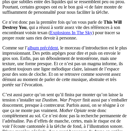
plus que subtiles entre des liquides qui se ressemblent peu ou prou.
Pourtant, certains groupes ont eu le bon goà »t de faire montre de
suffisamment de personnalité pour nous faciliter la tà¢che.
Ce n’est donc pas la première fois qu’on vous parle de
This Will
Destroy You
, qui a réussi à sortir assez vite des références à son
encombrant voisin texan (
Explosions In The Sky
) pour tracer sa
propre route sans rien devoir à personne.
Comme sur l’
album précédent
, le morceau d’introduction est le plus
impressionnant. Des petits arpèges pour dire et puis on envoie le
gros son. Enfin, pas un déboulement de testostérone, mais une
texture, une forme presque. Et ce n’est pas un magma informe, ils
gardent toujours une ligne mélodique claire, laissant de l’espace
pour des sons de cloche. Et on se retrouve comme souvent assez
démuni au moment de parler de cette musique, abstraite et très
portée sur l’évocation.
C’est aussi parce qu’on sent qu’il finira par monter qu’on laisse la
tension s’installer sur
Dustism
.
War Prayer
finit aussi par s’emballer
doucement, presque à contrecœur. Parfois aussi, on se résigne à ce
que ça ne monte pas vraiment.
Mother Opiate
reste donc
complétement au sol. Ce n’est donc pas la recherche permanente de
l’adrénaline. Pas d’effets de manche, certes, mais le risque est de
voir l’écoute cantonnée à la tà¢che de fond, à l’illustration sonore.