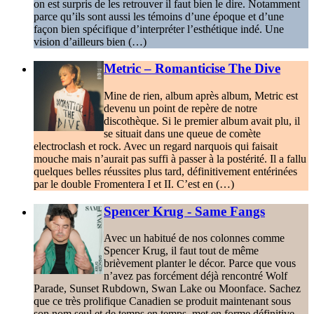
on est surpris de les retrouver il faut bien le dire. Notamment
parce qu’ils sont aussi les témoins d’une époque et d’une
façon bien spécifique d’interpréter l’esthétique indé. Une
vision d’ailleurs bien (…)
Metric – Romanticise The Dive
Mine de rien, album après album, Metric est
devenu un point de repère de notre
discothèque. Si le premier album avait plu, il
se situait dans une queue de comète
electroclash et rock. Avec un regard narquois qui faisait
mouche mais n’aurait pas suffi à passer à la postérité. Il a fallu
quelques belles réussites plus tard, définitivement entérinées
par le double Fromentera I et II. C’est en (…)
Spencer Krug - Same Fangs
Avec un habitué de nos colonnes comme
Spencer Krug, il faut tout de même
brièvement planter le décor. Parce que vous
n’avez pas forcément déjà rencontré Wolf
Parade, Sunset Rubdown, Swan Lake ou Moonface. Sachez
que ce très prolifique Canadien se produit maintenant sous
son nom seul et de temps en temps, met en forme définitive