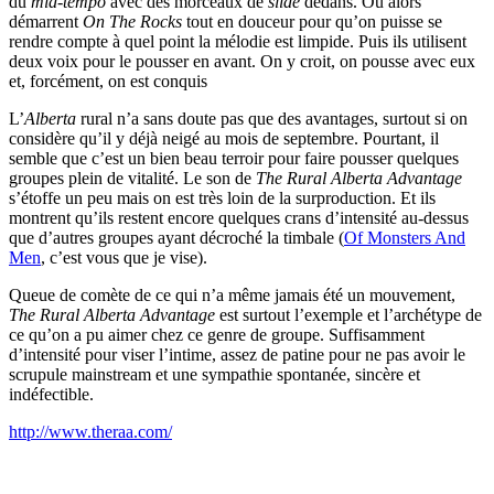
du
mid-tempo
avec des morceaux de
slide
dedans. Ou alors
démarrent
On The Rocks
tout en douceur pour qu’on puisse se
rendre compte à quel point la mélodie est limpide. Puis ils utilisent
deux voix pour le pousser en avant. On y croit, on pousse avec eux
et, forcément, on est conquis
L’
Alberta
rural n’a sans doute pas que des avantages, surtout si on
considère qu’il y déjà neigé au mois de septembre. Pourtant, il
semble que c’est un bien beau terroir pour faire pousser quelques
groupes plein de vitalité. Le son de
The Rural Alberta Advantage
s’étoffe un peu mais on est très loin de la surproduction. Et ils
montrent qu’ils restent encore quelques crans d’intensité au-dessus
que d’autres groupes ayant décroché la timbale (
Of Monsters And
Men
, c’est vous que je vise).
Queue de comète de ce qui n’a même jamais été un mouvement,
The Rural Alberta Advantage
est surtout l’exemple et l’archétype de
ce qu’on a pu aimer chez ce genre de groupe. Suffisamment
d’intensité pour viser l’intime, assez de patine pour ne pas avoir le
scrupule mainstream et une sympathie spontanée, sincère et
indéfectible.
http://www.theraa.com/