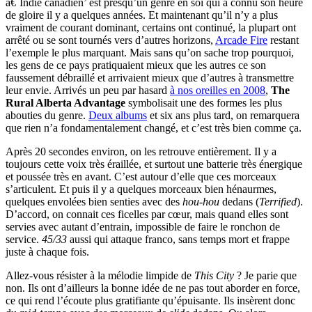
â€˜Indie canadien’ est presqu’un genre en soi qui a connu son heure
de gloire il y a quelques années. Et maintenant qu’il n’y a plus
vraiment de courant dominant, certains ont continué, la plupart ont
arrêté ou se sont tournés vers d’autres horizons,
Arcade Fire
restant
l’exemple le plus marquant. Mais sans qu’on sache trop pourquoi,
les gens de ce pays pratiquaient mieux que les autres ce son
faussement débraillé et arrivaient mieux que d’autres à transmettre
leur envie. Arrivés un peu par hasard
à nos oreilles en 2008
,
The
Rural Alberta Advantage
symbolisait une des formes les plus
abouties du genre.
Deux albums
et six ans plus tard, on remarquera
que rien n’a fondamentalement changé, et c’est très bien comme ça.
Après 20 secondes environ, on les retrouve entièrement. Il y a
toujours cette voix très éraillée, et surtout une batterie très énergique
et poussée très en avant. C’est autour d’elle que ces morceaux
s’articulent. Et puis il y a quelques morceaux bien hénaurmes,
quelques envolées bien senties avec des
hou-hou
dedans (
Terrified
).
D’accord, on connait ces ficelles par cœur, mais quand elles sont
servies avec autant d’entrain, impossible de faire le ronchon de
service.
45/33
aussi qui attaque franco, sans temps mort et frappe
juste à chaque fois.
Allez-vous résister à la mélodie limpide de
This City
? Je parie que
non. Ils ont d’ailleurs la bonne idée de ne pas tout aborder en force,
ce qui rend l’écoute plus gratifiante qu’épuisante. Ils insèrent donc