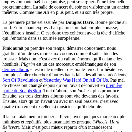
impressionnante bà¢tisse gantoise, peut se targuer d’une bien belle
programmation. La salle de concert du soir est visiblement un ancien
théà¢tre. Comme une
AB
en plus petit, et au son très propre.
La première partie est assurée par
Douglas Dare
. Bonne pioche au
fond. Entre chant expressif au piano et un batteur plus jouasse,
l’équilibre s’installe. C’est donc très cohérent avec la tête d’affiche
qui l’entraine dans sa tournée européenne.
Fink
aurait pu prendre son temps, démarrer doucement, nous
gratifier d’un de ses morceaux-cocons comme il sait si bien les
trousser. Mais non, c’est avec du calibre énorme qu’il entame les
hostilités.
Pilgrim
est un des morceaux emblématiques de son
dernier album
, et est ici le meilleur des boute-feux. Il n’hésite pas
non plus à aller chercher d’autres hauts faits des albums précédents,
Sort Of Revolution
et
Yesterday Was Hard On All Of Us
. Pas mal
de choses ont changé depuis qu’on l’avait découvert en
première
partie de Soap&Skin
. Tout d’abord, son
look
est plus prononcé.
Ensuite, ses trois derniers albums sont vite devenus des favoris.
Ensuite, alors qu’on l’avait vu avec un seul bassiste, c’est avec
quatre (forcément excellents) musiciens qu’il déboule.
Il laisse fatalement retomber la fièvre, avec quelques morceaux plus
intimistes et répétitifs, plus incantatoires presque (
Wheels
,
Hard
Believer
). Mais c’est pour mieux repartir d’un incandescent