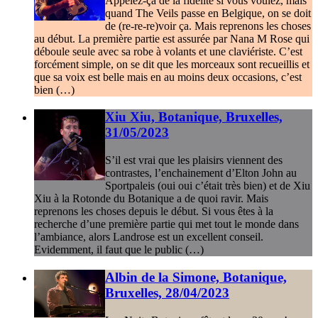
Appelez-ça de la fidélité si vous voulez, mais
quand The Veils passe en Belgique, on se doit
de (re-re-re)voir ça. Mais reprenons les choses
au début. La première partie est assurée par Nana M Rose qui
déboule seule avec sa robe à volants et une claviériste. C’est
forcément simple, on se dit que les morceaux sont recueillis et
que sa voix est belle mais en au moins deux occasions, c’est
bien (…)
Xiu Xiu, Botanique, Bruxelles,
31/05/2023
S’il est vrai que les plaisirs viennent des
contrastes, l’enchainement d’Elton John au
Sportpaleis (oui oui c’était très bien) et de Xiu
Xiu à la Rotonde du Botanique a de quoi ravir. Mais
reprenons les choses depuis le début. Si vous êtes à la
recherche d’une première partie qui met tout le monde dans
l’ambiance, alors Landrose est un excellent conseil.
Evidemment, il faut que le public (…)
Albin de la Simone, Botanique,
Bruxelles, 28/04/2023