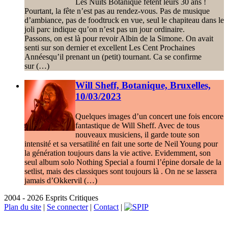
Les Nuits Botanique fêtent leurs 30 ans !
Pourtant, la fête n’est pas au rendez-vous. Pas de musique
d’ambiance, pas de foodtruck en vue, seul le chapiteau dans le
joli parc indique qu’on n’est pas un jour ordinaire.
Passons, on est là pour revoir Albin de la Simone. On avait
senti sur son dernier et excellent Les Cent Prochaines
Annéesqu’il prenant un (petit) tournant. Ca se confirme
sur (…)
Will Sheff, Botanique, Bruxelles,
10/03/2023
Quelques images d’un concert une fois encore
fantastique de Will Sheff. Avec de tous
nouveaux musiciens, il garde toute son
intensité et sa versatilité en fait une sorte de Neil Young pour
la génération toujours dans la vie active. Evidemment, son
seul album solo Nothing Special a fourni l’épine dorsale de la
setlist, mais des classiques sont toujours là . On ne se lassera
jamais d’Okkervil (…)
2004 - 2026 Esprits Critiques
Plan du site
|
Se connecter
|
Contact
|